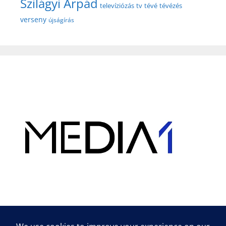
Szilágyi Árpád
televíziózás
tv
tévé
tévézés
verseny
újságírás
Hirdetés