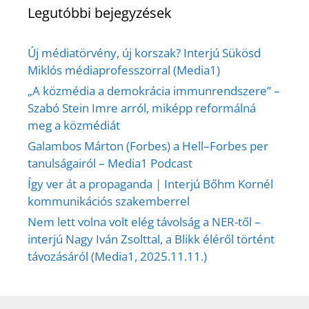
Legutóbbi bejegyzések
Új médiatörvény, új korszak? Interjú Sükösd
Miklós médiaprofesszorral (Media1)
„A közmédia a demokrácia immunrendszere” –
Szabó Stein Imre arról, miképp reformálná
meg a közmédiát
Galambos Márton (Forbes) a Hell–Forbes per
tanulságairól – Media1 Podcast
Így ver át a propaganda | Interjú Bőhm Kornél
kommunikációs szakemberrel
Nem lett volna volt elég távolság a NER-től –
interjú Nagy Iván Zsolttal, a Blikk éléről történt
távozásáról (Media1, 2025.11.11.)