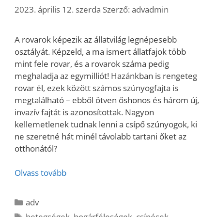
2023. április 12. szerda
Szerző:
advadmin
A rovarok képezik az állatvilág legnépesebb
osztályát. Képzeld, a ma ismert állatfajok több
mint fele rovar, és a rovarok száma pedig
meghaladja az egymilliót! Hazánkban is rengeteg
rovar él, ezek között számos szúnyogfajta is
megtalálható – ebből ötven őshonos és három új,
invazív fajtát is azonosítottak. Nagyon
kellemetlenek tudnak lenni a csípő szúnyogok, ki
ne szeretné hát minél távolabb tartani őket az
otthonától?
Olvass tovább
Kategória
adv
Címkék
betegségek
,
bogárféleségek
,
csípések
,