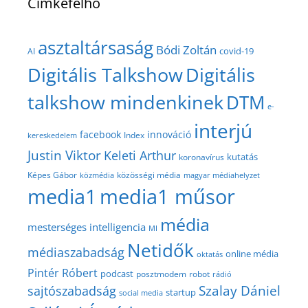
Címkefelhő
asztaltársaság
Bódi Zoltán
covid-19
AI
Digitális Talkshow
Digitális
talkshow mindenkinek
DTM
e-
interjú
facebook
innováció
Index
kereskedelem
Justin Viktor
Keleti Arthur
kutatás
koronavírus
közösségi média
Képes Gábor
közmédia
magyar médiahelyzet
media1
media1 műsor
média
mesterséges intelligencia
MI
Netidők
médiaszabadság
online média
oktatás
Pintér Róbert
podcast
posztmodem
robot
rádió
Szalay Dániel
sajtószabadság
startup
social media