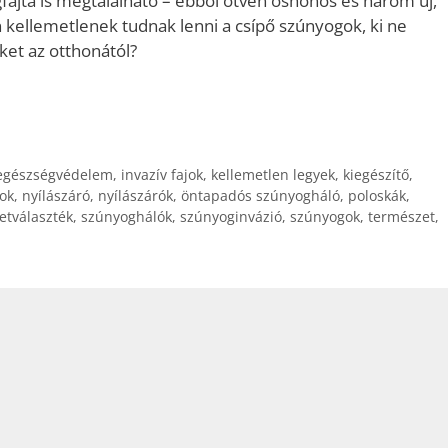
fajta is megtalálható – ebből ötven őshonos és három új,
on kellemetlenek tudnak lenni a csípő szúnyogok, ki ne
ket az otthonától?
egészségvédelem
,
invazív fajok
,
kellemetlen legyek
,
kiegészítő
,
ok
,
nyílászáró
,
nyílászárók
,
öntapadós szúnyogháló
,
poloskák
,
etválaszték
,
szúnyoghálók
,
szúnyoginvázió
,
szúnyogok
,
természet
,