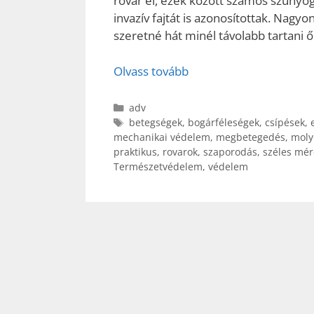
rovar él, ezek között számos szúnyog
invazív fajtát is azonosítottak. Nagy
szeretné hát minél távolabb tartani ő
Olvass tovább
Kategória
adv
Címkék
betegségek
,
bogárféleségek
,
csípések
,
mechanikai védelem
,
megbetegedés
,
moly
praktikus
,
rovarok
,
szaporodás
,
széles mér
Természetvédelem
,
védelem