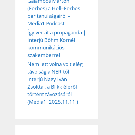
Galambos Márton
(Forbes) a Hell–Forbes
per tanulságairól –
Media1 Podcast
Így ver át a propaganda |
Interjú Bőhm Kornél
kommunikációs
szakemberrel
Nem lett volna volt elég
távolság a NER-től –
interjú Nagy Iván
Zsolttal, a Blikk éléről
történt távozásáról
(Media1, 2025.11.11.)