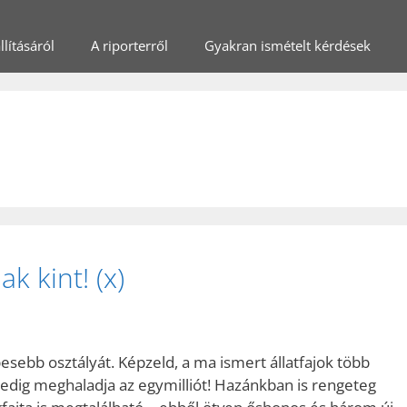
lításáról
A riporterről
Gyakran ismételt kérdések
k kint! (x)
pesebb osztályát. Képzeld, a ma ismert állatfajok több
pedig meghaladja az egymilliót! Hazánkban is rengeteg