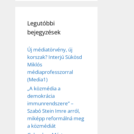
Legutóbbi
bejegyzések
Új médiatörvény, új
korszak? Interjú Sükösd
Miklós
médiaprofesszorral
(Media1)
„A közmédia a
demokrácia
immunrendszere” –
Szabó Stein Imre arról,
miképp reformálná meg
a közmédiát