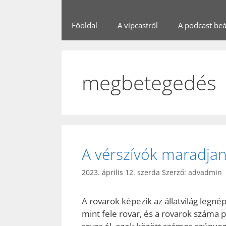
Főoldal
A vipcastről
A podcast beál
megbetegedés
A vérszívók maradjana
2023. április 12. szerda
Szerző:
advadmin
A rovarok képezik az állatvilág legné
mint fele rovar, és a rovarok száma 