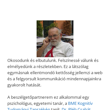
Okosodunk és elbutulunk. Felszínessé válunk és
elmélyedünk a részletekben. Ez a látszólag
egymásnak ellentmondó kettősség jellemzi a web
és a felgyorsult kommunikáció mindennapjainkra
gyakorolt hatását.
A beszélgetőpartnerem ez alkalommal egy
pszichológus, egyetemi tanár, a
BME Kognitív
Tudományi Tanszékén
tanít.
Dr. Pléh Csabát