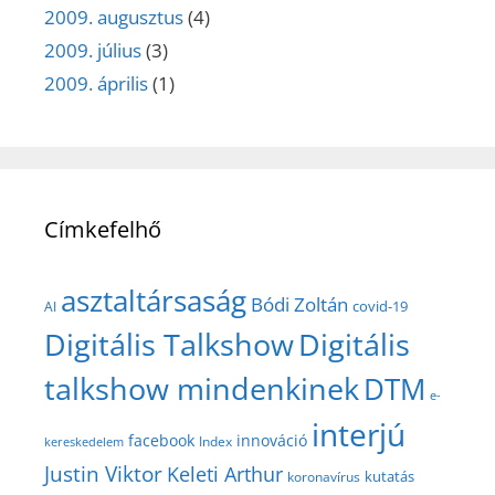
2009. augusztus
(4)
2009. július
(3)
2009. április
(1)
Címkefelhő
asztaltársaság
Bódi Zoltán
covid-19
AI
Digitális Talkshow
Digitális
talkshow mindenkinek
DTM
e-
interjú
facebook
innováció
Index
kereskedelem
Justin Viktor
Keleti Arthur
kutatás
koronavírus