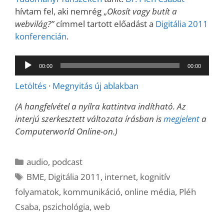
hívtam fel, aki nemrég „
Okosít vagy butít a
webvilág?”
címmel tartott előadást a
Digitália 2011
konferencián
.
Audió
00:00
00:00
lejátszó
Letöltés
·
Megnyitás új ablakban
(A hangfelvétel a nyílra kattintva indítható. Az
interjú szerkesztett változata írásban is
megjelent
a
Computerworld Online-on.)
Kategória
audio
,
podcast
Címkék
BME
,
Digitália 2011
,
internet
,
kognitív
folyamatok
,
kommunikáció
,
online média
,
Pléh
Csaba
,
pszichológia
,
web