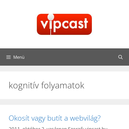
Kilépés
a
tartalomba
Menü
kognitív folyamatok
Okosít vagy butít a webvilág?
2011. október 2. vasárnap
Szerző:
vipcast.hu