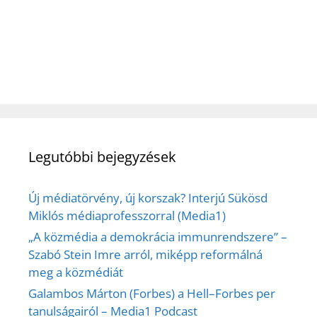
Legutóbbi bejegyzések
Új médiatörvény, új korszak? Interjú Sükösd
Miklós médiaprofesszorral (Media1)
„A közmédia a demokrácia immunrendszere” –
Szabó Stein Imre arról, miképp reformálná
meg a közmédiát
Galambos Márton (Forbes) a Hell–Forbes per
tanulságairól – Media1 Podcast