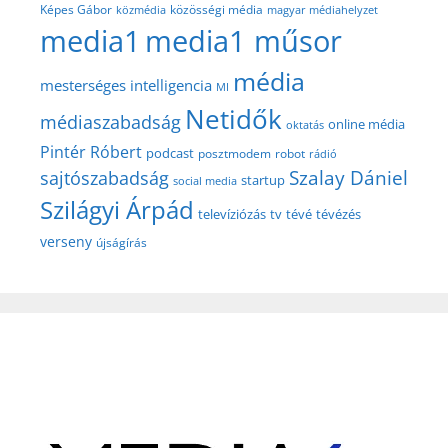
közösségi média
Képes Gábor
közmédia
magyar médiahelyzet
media1
media1 műsor
média
mesterséges intelligencia
MI
Netidők
médiaszabadság
online média
oktatás
Pintér Róbert
podcast
posztmodem
robot
rádió
Szalay Dániel
sajtószabadság
startup
social media
Szilágyi Árpád
televíziózás
tv
tévé
tévézés
verseny
újságírás