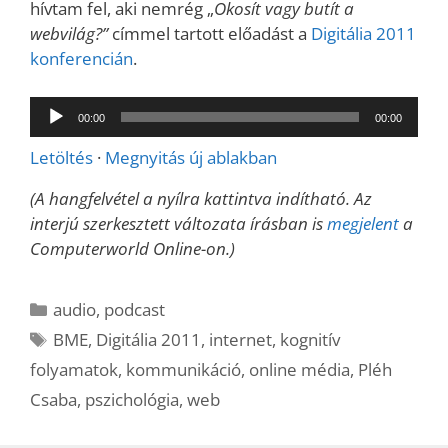
hívtam fel, aki nemrég „
Okosít vagy butít a
webvilág?”
címmel tartott előadást a
Digitália 2011
konferencián
.
Audió
00:00
00:00
lejátszó
Letöltés
·
Megnyitás új ablakban
(A hangfelvétel a nyílra kattintva indítható. Az
interjú szerkesztett változata írásban is
megjelent
a
Computerworld Online-on.)
Kategória
audio
,
podcast
Címkék
BME
,
Digitália 2011
,
internet
,
kognitív
folyamatok
,
kommunikáció
,
online média
,
Pléh
Csaba
,
pszichológia
,
web