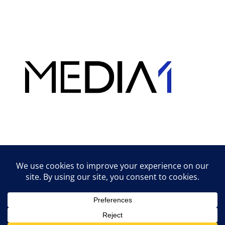
Hirdetés
Lifestyle tippek & trükkök
© 2026 vipcast.hu powered by Media1
• Készült