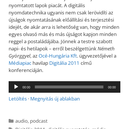
nyomtatott lapok piacát. A digitális
nyomdatechnika ugyanis nem csak lerövidíti az
újságok nyomtatásának előállítási és terjesztési
idejét, de akár arra is lehetőség van, hogy minden
egyes olvasó más és más újságot kapjon minden
reggel a postaládájába. Jönnek a testre szabott
napi- és hetilapok – erről beszélgettünk
Németh
Györggyel
, az
Océ-Hungária Kft
. ügyvezetőjével a
Médiapiac
havilap
Digitália 2011
című
konferenciáján.
Audió
00:00
00:00
lejátszó
Letöltés
·
Megnyitás új ablakban
Kategória
audio
,
podcast
Címkék