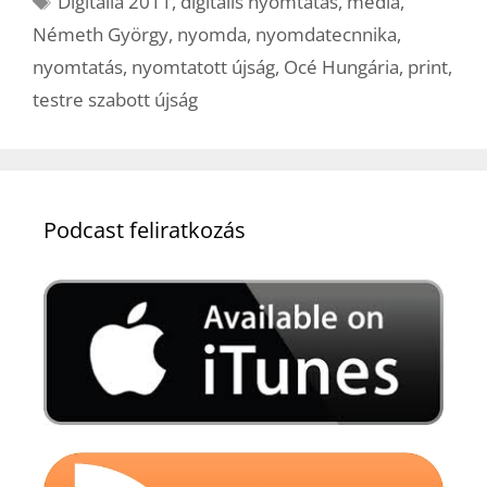
Digitália 2011
,
digitális nyomtatás
,
média
,
Németh György
,
nyomda
,
nyomdatecnnika
,
nyomtatás
,
nyomtatott újság
,
Océ Hungária
,
print
,
testre szabott újság
Podcast feliratkozás