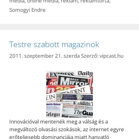
média
,
online média
,
reklám
,
reklámtorta
,
Somogyi Endre
Testre szabott magazinok
2011. szeptember 21. szerda
Szerző:
vipcast.hu
Innovációval mentenék meg a válság és a
megváltozó olvasási szokások, az internet egyre
erőteljesebb dominanciája miatt hanyatló