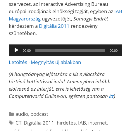
szervezet, az Interactive Advertising Bureau
európai irodájának elnökségi tagját, egyben az
IAB
Magyarország
ügyvezetőjét,
Somogyi Endrét
kérdeztem a
Digitália 2011
rendezvény
szünetében.
Audió
00:00
00:00
lejátszó
Letöltés
·
Megnyitás új ablakban
(A hangzóanyag lejátszása a kis nyilacskára
történő kattintással indul. Amennyiben inkább
elolvasná az interjút, erre is lehetőség van a
Computerworld Online-on, egészen pontosan
itt
)
Kategória
audio
,
podcast
Címkék
CT
,
Digitália 2011
,
hirdetés
,
IAB
,
internet
,