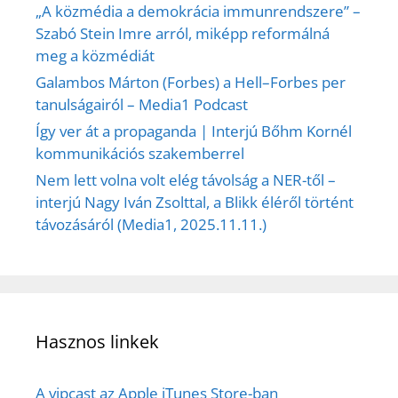
„A közmédia a demokrácia immunrendszere” –
Szabó Stein Imre arról, miképp reformálná
meg a közmédiát
Galambos Márton (Forbes) a Hell–Forbes per
tanulságairól – Media1 Podcast
Így ver át a propaganda | Interjú Bőhm Kornél
kommunikációs szakemberrel
Nem lett volna volt elég távolság a NER-től –
interjú Nagy Iván Zsolttal, a Blikk éléről történt
távozásáról (Media1, 2025.11.11.)
Hasznos linkek
A vipcast az Apple iTunes Store-ban