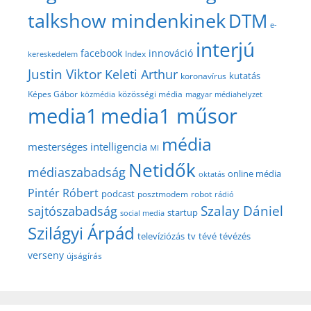
talkshow mindenkinek
DTM
e-
interjú
facebook
innováció
Index
kereskedelem
Justin Viktor
Keleti Arthur
kutatás
koronavírus
közösségi média
Képes Gábor
közmédia
magyar médiahelyzet
media1
media1 műsor
média
mesterséges intelligencia
MI
Netidők
médiaszabadság
online média
oktatás
Pintér Róbert
podcast
posztmodem
robot
rádió
Szalay Dániel
sajtószabadság
startup
social media
Szilágyi Árpád
televíziózás
tv
tévé
tévézés
verseny
újságírás