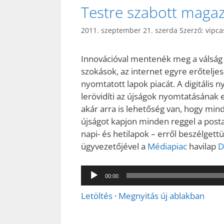
Testre szabott maga
2011. szeptember 21. szerda
Szerző:
vipca
Innovációval mentenék meg a válság 
szokások, az internet egyre erőtelje
nyomtatott lapok piacát. A digitális
lerövidíti az újságok nyomtatásának elő
akár arra is lehetőség van, hogy mi
újságot kapjon minden reggel a posta
napi- és hetilapok – erről beszélgett
ügyvezetőjével a
Médiapiac
havilap
D
Audió
00:00
lejátszó
Letöltés
·
Megnyitás új ablakban