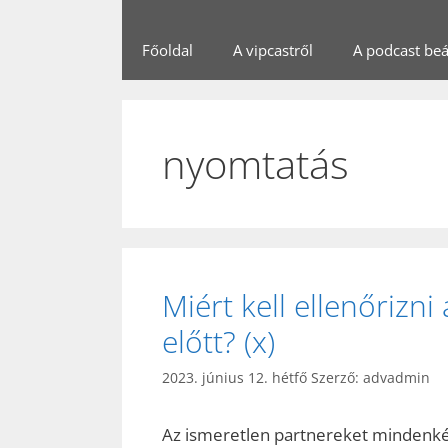
Főoldal
A vipcastről
A podcast beál
nyomtatás
Miért kell ellenőrizn
előtt? (x)
2023. június 12. hétfő
Szerző:
advadmin
Az ismeretlen partnereket mindenké