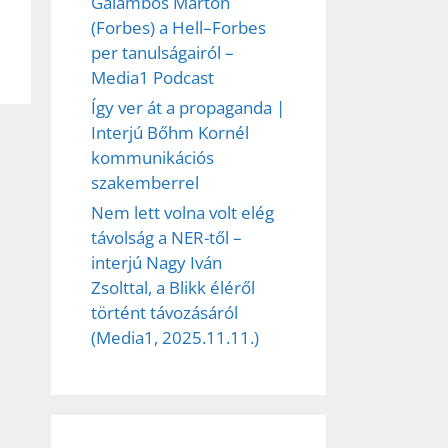
Galambos Márton
(Forbes) a Hell–Forbes
per tanulságairól –
et
Media1 Podcast
Így ver át a propaganda |
Interjú Bőhm Kornél
kommunikációs
szakemberrel
Nem lett volna volt elég
távolság a NER-től –
interjú Nagy Iván
Zsolttal, a Blikk éléről
történt távozásáról
(Media1, 2025.11.11.)