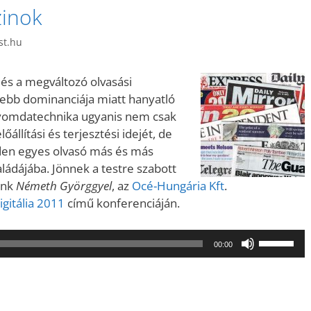
zinok
st.hu
és a megváltozó olvasási
sebb dominanciája miatt hanyatló
 nyomdatechnika ugyanis nem csak
állítási és terjesztési idejét, de
nden egyes olvasó más és más
ládájába. Jönnek a testre szabott
ünk
Németh Györggyel
, az
Océ-Hungária Kft
.
igitália 2011
című konferenciáján.
A
00:00
hangerő
növeléséh
illetőleg
csökkent