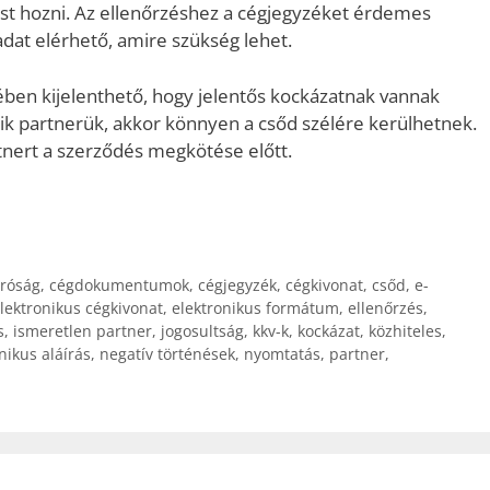
st hozni. Az ellenőrzéshez a cégjegyzéket érdemes
dat elérhető, amire szükség lehet.
tében kijelenthető, hogy jelentős kockázatnak vannak
yik partnerük, akkor könnyen a csőd szélére kerülhetnek.
rtnert a szerződés megkötése előtt.
íróság
,
cégdokumentumok
,
cégjegyzék
,
cégkivonat
,
csőd
,
e-
lektronikus cégkivonat
,
elektronikus formátum
,
ellenőrzés
,
s
,
ismeretlen partner
,
jogosultság
,
kkv-k
,
kockázat
,
közhiteles
,
nikus aláírás
,
negatív történések
,
nyomtatás
,
partner
,