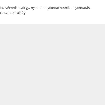
a
ia
,
Németh György
,
nyomda
,
nyomdatecnnika
,
nyomtatás
,
Fel/Le
tre szabott újság
billentyűk
kell
használni.