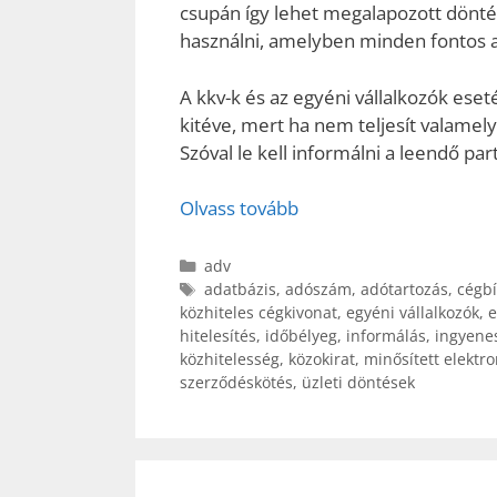
csupán így lehet megalapozott dönté
használni, amelyben minden fontos a
A kkv-k és az egyéni vállalkozók ese
kitéve, mert ha nem teljesít valamel
Szóval le kell informálni a leendő pa
Olvass tovább
Kategória
adv
Címkék
adatbázis
,
adószám
,
adótartozás
,
cégb
közhiteles cégkivonat
,
egyéni vállalkozók
,
e
hitelesítés
,
időbélyeg
,
informálás
,
ingyene
közhitelesség
,
közokirat
,
minősített elektro
szerződéskötés
,
üzleti döntések