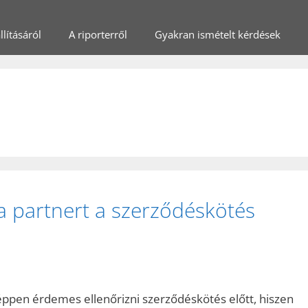
lításáról
A riporterről
Gyakran ismételt kérdések
i a partnert a szerződéskötés
ppen érdemes ellenőrizni szerződéskötés előtt, hiszen