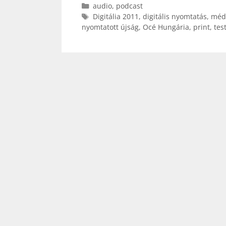
Kategória
audio
,
podcast
Címkék
Digitália 2011
,
digitális nyomtatás
,
méd
nyomtatott újság
,
Océ Hungária
,
print
,
tes