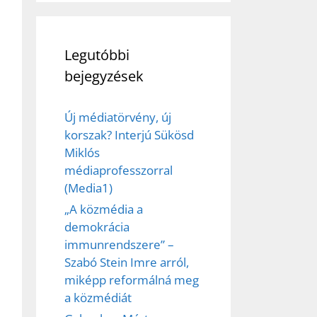
Legutóbbi
bejegyzések
Új médiatörvény, új
korszak? Interjú Sükösd
Miklós
médiaprofesszorral
(Media1)
„A közmédia a
demokrácia
immunrendszere” –
Szabó Stein Imre arról,
ez,
miképp reformálná meg
a közmédiát
éséhez