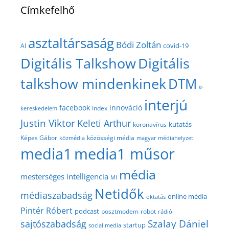
Címkefelhő
asztaltársaság
Bódi Zoltán
covid-19
AI
Digitális Talkshow
Digitális
talkshow mindenkinek
DTM
e-
interjú
facebook
innováció
Index
kereskedelem
Justin Viktor
Keleti Arthur
kutatás
koronavírus
közösségi média
Képes Gábor
közmédia
magyar médiahelyzet
media1
media1 műsor
média
mesterséges intelligencia
MI
Netidők
médiaszabadság
online média
oktatás
Pintér Róbert
podcast
posztmodem
robot
rádió
Szalay Dániel
sajtószabadság
startup
social media