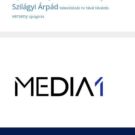
Szilágyi Árpád
televíziózás
tv
tévé
tévézés
verseny
újságírás
Hirdetés