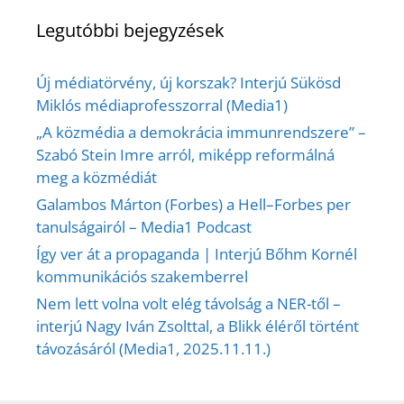
Legutóbbi bejegyzések
Új médiatörvény, új korszak? Interjú Sükösd
Miklós médiaprofesszorral (Media1)
„A közmédia a demokrácia immunrendszere” –
Szabó Stein Imre arról, miképp reformálná
meg a közmédiát
Galambos Márton (Forbes) a Hell–Forbes per
tanulságairól – Media1 Podcast
Így ver át a propaganda | Interjú Bőhm Kornél
kommunikációs szakemberrel
Nem lett volna volt elég távolság a NER-től –
interjú Nagy Iván Zsolttal, a Blikk éléről történt
távozásáról (Media1, 2025.11.11.)