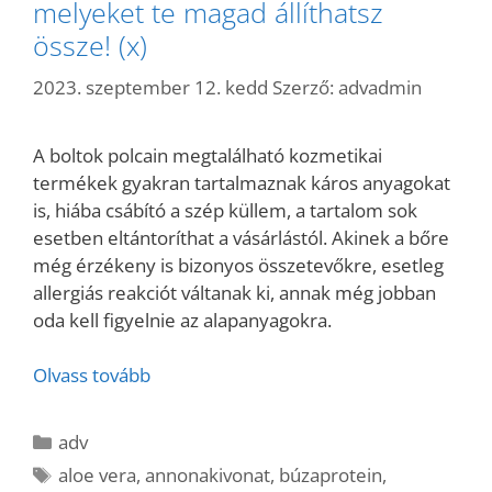
melyeket te magad állíthatsz
össze! (x)
2023. szeptember 12. kedd
Szerző:
advadmin
A boltok polcain megtalálható kozmetikai
termékek gyakran tartalmaznak káros anyagokat
is, hiába csábító a szép küllem, a tartalom sok
esetben eltántoríthat a vásárlástól. Akinek a bőre
még érzékeny is bizonyos összetevőkre, esetleg
allergiás reakciót váltanak ki, annak még jobban
oda kell figyelnie az alapanyagokra.
Olvass tovább
Kategória
adv
Címkék
aloe vera
,
annonakivonat
,
búzaprotein
,