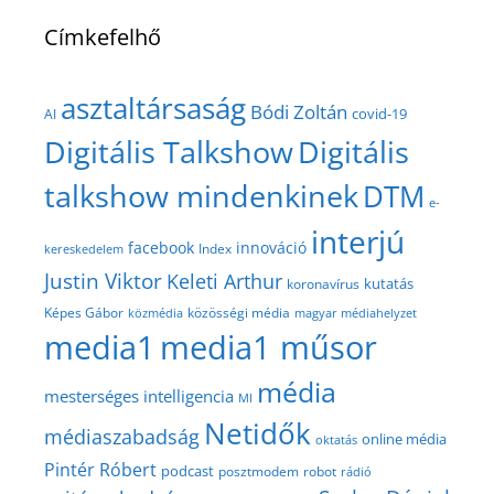
Címkefelhő
asztaltársaság
Bódi Zoltán
covid-19
AI
Digitális Talkshow
Digitális
talkshow mindenkinek
DTM
e-
interjú
facebook
innováció
Index
kereskedelem
Justin Viktor
Keleti Arthur
kutatás
koronavírus
közösségi média
Képes Gábor
közmédia
magyar médiahelyzet
media1
media1 műsor
média
mesterséges intelligencia
MI
Netidők
médiaszabadság
online média
oktatás
Pintér Róbert
podcast
posztmodem
robot
rádió