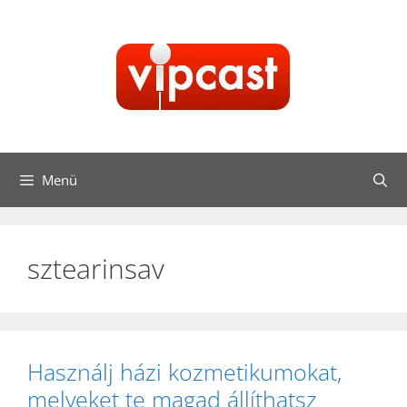
Kilépés
a
tartalomba
Menü
sztearinsav
Használj házi kozmetikumokat,
melyeket te magad állíthatsz