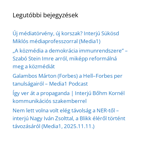
Legutóbbi bejegyzések
Új médiatörvény, új korszak? Interjú Sükösd
Miklós médiaprofesszorral (Media1)
„A közmédia a demokrácia immunrendszere” –
Szabó Stein Imre arról, miképp reformálná
meg a közmédiát
Galambos Márton (Forbes) a Hell–Forbes per
tanulságairól – Media1 Podcast
Így ver át a propaganda | Interjú Bőhm Kornél
kommunikációs szakemberrel
Nem lett volna volt elég távolság a NER-től –
interjú Nagy Iván Zsolttal, a Blikk éléről történt
távozásáról (Media1, 2025.11.11.)