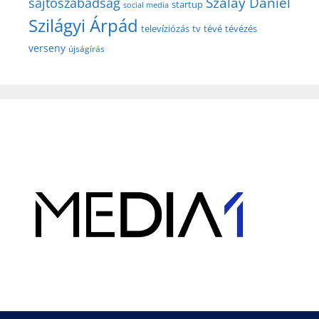
Szalay Dániel
sajtószabadság
startup
social media
Szilágyi Árpád
televíziózás
tv
tévé
tévézés
verseny
újságírás
Hirdetés