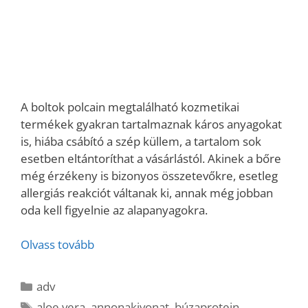
A boltok polcain megtalálható kozmetikai
termékek gyakran tartalmaznak káros anyagokat
is, hiába csábító a szép küllem, a tartalom sok
esetben eltántoríthat a vásárlástól. Akinek a bőre
még érzékeny is bizonyos összetevőkre, esetleg
allergiás reakciót váltanak ki, annak még jobban
oda kell figyelnie az alapanyagokra.
Olvass tovább
Kategória
adv
Címkék
aloe vera
,
annonakivonat
,
búzaprotein
,