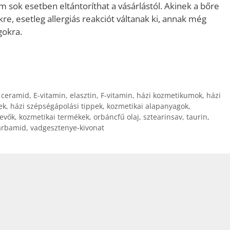
om sok esetben eltántoríthat a vásárlástól. Akinek a bőre
e, esetleg allergiás reakciót váltanak ki, annak még
agokra.
,
ceramid
,
E-vitamin
,
elasztin
,
F-vitamin
,
házi kozmetikumok
,
házi
ek
,
házi szépségápolási tippek
,
kozmetikai alapanyagok
,
tevők
,
kozmetikai termékek
,
orbáncfű olaj
,
sztearinsav
,
taurin
,
arbamid
,
vadgesztenye-kivonat