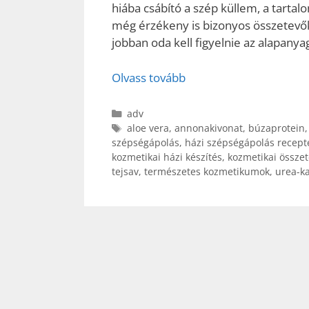
hiába csábító a szép küllem, a tartal
még érzékeny is bizonyos összetevőkr
jobban oda kell figyelnie az alapany
Olvass tovább
Kategória
adv
Címkék
aloe vera
,
annonakivonat
,
búzaprotein
szépségápolás
,
házi szépségápolás recept
kozmetikai házi készítés
,
kozmetikai össze
tejsav
,
természetes kozmetikumok
,
urea-k