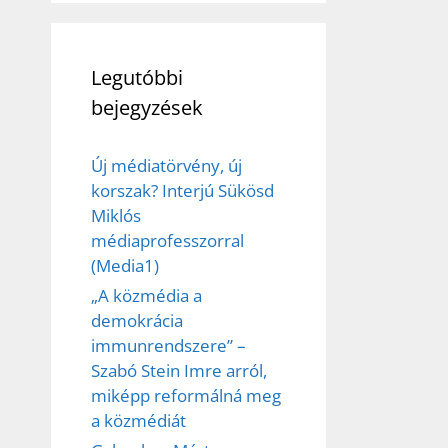
Legutóbbi
bejegyzések
Új médiatörvény, új
korszak? Interjú Sükösd
Miklós
médiaprofesszorral
(Media1)
„A közmédia a
demokrácia
immunrendszere” –
Szabó Stein Imre arról,
miképp reformálná meg
a közmédiát