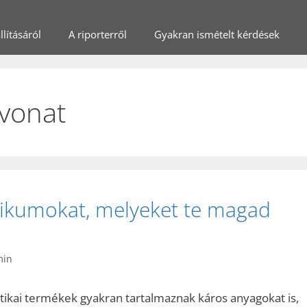
lításáról
A riporterről
Gyakran ismételt kérdések
ivonat
tikumokat, melyeket te magad
min
tikai termékek gyakran tartalmaznak káros anyagokat is,