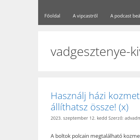
Főoldal
A vipcastről
A podcast beál
vadgesztenye-k
Használj házi kozme
állíthatsz össze! (x)
2023. szeptember 12. kedd
Szerző:
advad
A boltok polcain megtalálható kozme