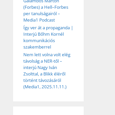
Galambos Márton
(Forbes) a Hell–Forbes
per tanulságairól –
Media1 Podcast
Így ver át a propaganda |
Interjú Bőhm Kornél
kommunikációs
szakemberrel
Nem lett volna volt elég
távolság a NER-től –
interjú Nagy Iván
Zsolttal, a Blikk éléről
történt távozásáról
(Media1, 2025.11.11.)