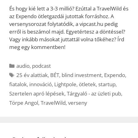
És hogy kié lett a 3-3 millió? Ezúttal a TravelWild és
az Expendo ötletgazdái jutottak forráshoz. A
versenysorozat folytatódik, a vipcast.hu pedig
erről is beszámol majd. Egyetértesz a döntéssel?
Vagy inkább másokat juttattál volna tőkéhez? Írd
meg egy kommentben!
Kategória
audio
,
podcast
Címkék
25 év alattiak
,
BÉT
,
blind investment
,
Expendo
,
fiatalok
,
innováció
,
Lightpole
,
ötletek
,
startup
,
Szertelen apró lépések
,
Tárgyaló - az üzleti pub
,
Törpe Angol
,
TravelWild
,
verseny