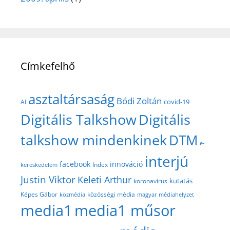
Címkefelhő
asztaltársaság
Bódi Zoltán
covid-19
AI
Digitális Talkshow
Digitális
talkshow mindenkinek
DTM
e-
interjú
facebook
innováció
Index
kereskedelem
Justin Viktor
Keleti Arthur
kutatás
koronavírus
közösségi média
Képes Gábor
közmédia
magyar médiahelyzet
media1
media1 műsor