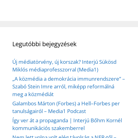
Legutóbbi bejegyzések
Új médiatörvény, új korszak? Interjú Sükösd
Miklós médiaprofesszorral (Media1)
„A közmédia a demokrácia immunrendszere” –
Szabó Stein Imre arról, miképp reformálná
meg a közmédiát
Galambos Márton (Forbes) a Hell–Forbes per
tanulságairól – Media1 Podcast
Így ver át a propaganda | Interjú Bőhm Kornél
kommunikációs szakemberrel
Nem lett volna volt elég távolság a NER-től –