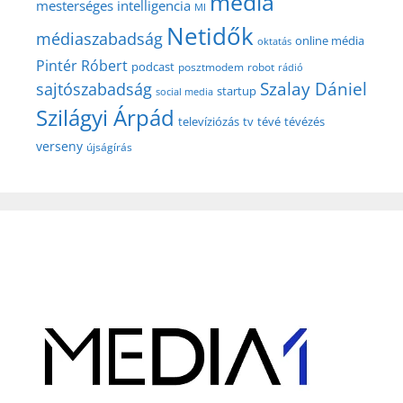
média
mesterséges intelligencia
MI
Netidők
médiaszabadság
online média
oktatás
Pintér Róbert
podcast
posztmodem
robot
rádió
Szalay Dániel
sajtószabadság
startup
social media
Szilágyi Árpád
televíziózás
tv
tévé
tévézés
verseny
újságírás