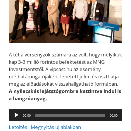
A tét a versenyzők számára az volt, hogy melyikük
kap 3-3 millió forintos befektetést az MNG
Investmentstől. A vipcast.hu az esemény
médiatámogatójaként lehetett jelen és oszthatja
meg az előadásokat visszahallgatható formában.
A nyilacskás lejátszógombra kattintva indul is
a hangzóanyag.
Audió
00:00
00:00
lejátszó
Letöltés
·
Megnyitás új ablakban