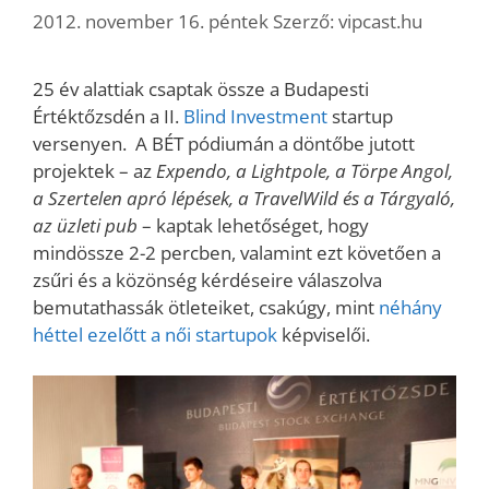
2012. november 16. péntek
Szerző:
vipcast.hu
25 év alattiak csaptak össze a Budapesti
Értéktőzsdén a II.
Blind Investment
startup
versenyen. A BÉT pódiumán a döntőbe jutott
projektek – az
Expendo, a Lightpole, a Törpe Angol,
a Szertelen apró lépések, a TravelWild és a Tárgyaló,
az üzleti pub
– kaptak lehetőséget, hogy
mindössze 2-2 percben, valamint ezt követően a
zsűri és a közönség kérdéseire válaszolva
bemutathassák ötleteiket, csakúgy, mint
néhány
héttel ezelőtt a női startupok
képviselői.