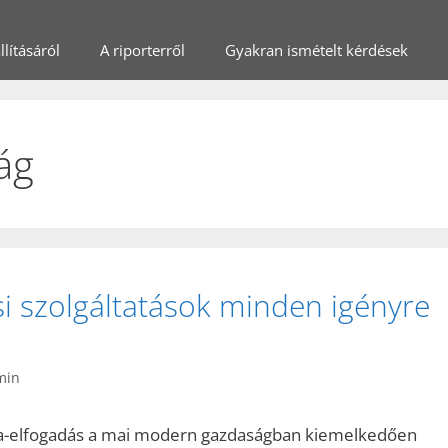
lításáról
A riporterről
Gyakran ismételt kérdések
ág
i szolgáltatások minden igényre
min
ya-elfogadás a mai modern gazdaságban kiemelkedően