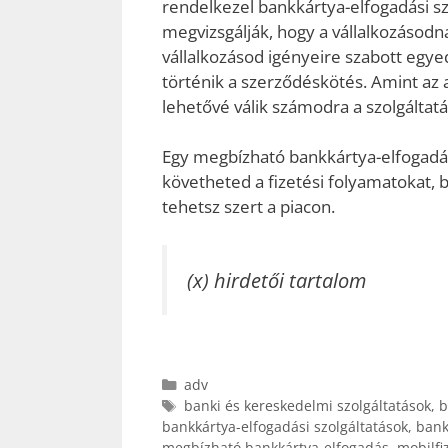
rendelkezel bankkártya-elfogadási szo
megvizsgálják, hogy a vállalkozásodn
vállalkozásod igényeire szabott egyed
történik a szerződéskötés. Amint az a
lehetővé válik számodra a szolgáltatá
Egy megbízható bankkártya-elfogadás
követheted a fizetési folyamatokat, 
tehetsz szert a piacon.
(x) hirdetői tartalom
Kategória
adv
Címkék
banki és kereskedelmi szolgáltatások
,
b
bankkártya-elfogadási szolgáltatások
,
bank
megbízható bankkártya-elfogadás
,
mobilfi