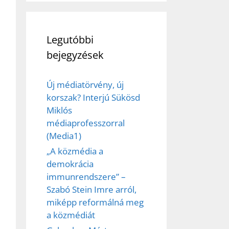
Legutóbbi
bejegyzések
Új médiatörvény, új
korszak? Interjú Sükösd
Miklós
médiaprofesszorral
(Media1)
„A közmédia a
demokrácia
immunrendszere” –
Szabó Stein Imre arról,
miképp reformálná meg
a közmédiát