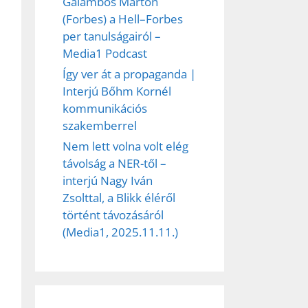
Galambos Márton
(Forbes) a Hell–Forbes
per tanulságairól –
Media1 Podcast
Így ver át a propaganda |
Interjú Bőhm Kornél
kommunikációs
szakemberrel
Nem lett volna volt elég
távolság a NER-től –
interjú Nagy Iván
Zsolttal, a Blikk éléről
történt távozásáról
(Media1, 2025.11.11.)