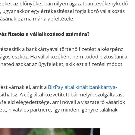
 Ezeket az előnyöket bármilyen ágazatban tevékenykedő
, ugyanakkor egy értékesítéssel foglalkozó vállalkozás
sának ez ma már alapfeltétele.
ás fizetés a vállalkozásod számára?
szesítik a bankkártyával történő fizetést a készpénz
ágos eszköz. Ha vállalkozóként nem tudod biztosítani a
heted azokat az ügyfeleket, akik ezt a fizetési módot
ést várnak el, amit a
BizPay által kínált bankkártya-
thatsz. A cég által közvetített bármelyik szolgáltatást
feleid elégedettsége, ami növeli a visszatérő vásárlók
tt, hivatalos partnere, így minden igényre találnak