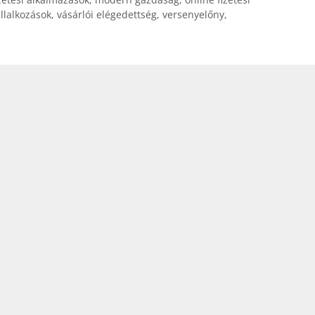
llalkozások
,
vásárlói elégedettség
,
versenyelőny
,