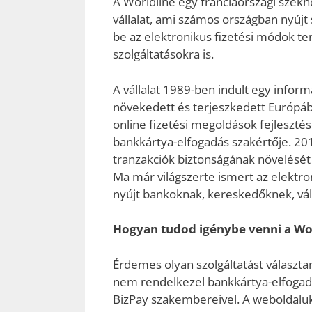
A Worldline egy franciaországi szék
vállalat, ami számos országban nyújt 
be az elektronikus fizetési módok te
szolgáltatásokra is.
A vállalat 1989-ben indult egy infor
növekedett és terjeszkedett Európáb
online fizetési megoldások fejlesztés
bankkártya-elfogadás szakértője. 201
tranzakciók biztonságának növelését 
Ma már világszerte ismert az elektron
nyújt bankoknak, kereskedőknek, vál
Hogyan tudod igénybe venni a Wor
Érdemes olyan szolgáltatást választa
nem rendelkezel bankkártya-elfogadá
BizPay szakembereivel. A weboldaluko