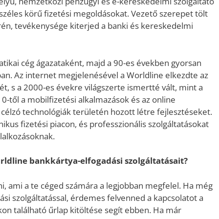
helyű, nemzetközi pénzügyi és e-kereskedelmi szolgáltató
széles körű fizetési megoldásokat. Vezető szerepet tölt
rén, tevékenysége kiterjed a banki és kereskedelmi
matikai cég ágazataként, majd a 90-es években gyorsan
an. Az internet megjelenésével a Worldline elkezdte az
ét, s a 2000-es évekre világszerte ismertté vált, mint a
0-től a mobilfizetési alkalmazások és az online
célzó technológiák területén hozott létre fejlesztéseket.
ikus fizetési piacon, és professzionális szolgáltatásokat
lalkozásoknak.
ldline bankkártya-elfogadási szolgáltatásait?
ni, ami a te céged számára a legjobban megfelel. Ha még
si szolgáltatással, érdemes felvenned a kapcsolatot a
n található űrlap kitöltése segít ebben. Ha már