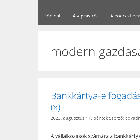
Főoldal
A vipcastről
A podcast beál
modern gazdas
Bankkártya-elfogadás
(x)
2023. augusztus 11. péntek
Szerző:
advad
A vállalkozások számára a bankkárt