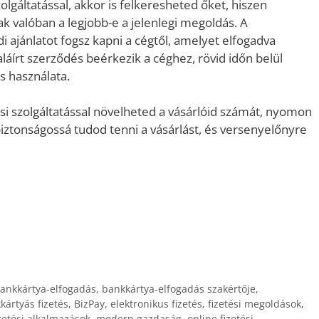
lgáltatással, akkor is felkeresheted őket, hiszen
ak valóban a legjobb-e a jelenlegi megoldás. A
i ajánlatot fogsz kapni a cégtől, amelyet elfogadva
láírt szerződés beérkezik a céghez, rövid időn belül
s használata.
i szolgáltatással növelheted a vásárlóid számát, nyomon
biztonságossá tudod tenni a vásárlást, és versenyelőnyre
ankkártya-elfogadás
,
bankkártya-elfogadás szakértője
,
kártyás fizetés
,
BizPay
,
elektronikus fizetés
,
fizetési megoldások
,
zetési alkalmazások
,
modern gazdaság
,
online fizetési