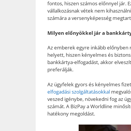
fontos, hiszen számos előnnyel jár.
vállalkozásnak vétek nem kihasználni
számára a versenyképesség megtartá
Milyen előnyökkel jár a bankkárty
Az emberek egyre inkább előnyben ré
helyett, hiszen kényelmes és biztons
bankkártya-elfogadást, akkor elveszít
preferálják.
Az ügyfelek gyors és kényelmes fizet
elfogadási szolgáltatásokkal
megvalósí
veszed igénybe, növekedni fog az ügy
számát. A BizPay a Worldline minősíte
hatékony megoldást.