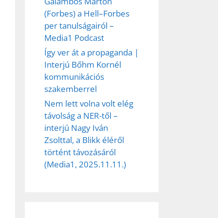
Galambos Márton
(Forbes) a Hell–Forbes
per tanulságairól –
Media1 Podcast
Így ver át a propaganda |
Interjú Bőhm Kornél
kommunikációs
szakemberrel
Nem lett volna volt elég
távolság a NER-től –
interjú Nagy Iván
Zsolttal, a Blikk éléről
történt távozásáról
(Media1, 2025.11.11.)