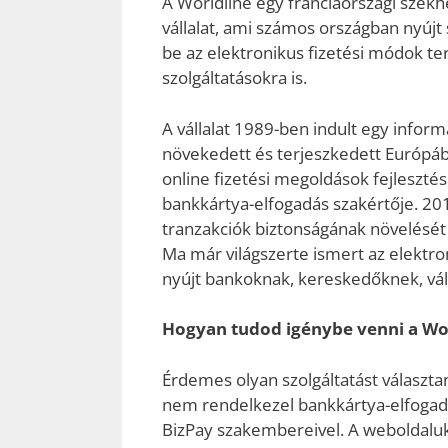
A Worldline egy franciaországi szék
vállalat, ami számos országban nyújt 
be az elektronikus fizetési módok te
szolgáltatásokra is.
A vállalat 1989-ben indult egy infor
növekedett és terjeszkedett Európáb
online fizetési megoldások fejlesztés
bankkártya-elfogadás szakértője. 201
tranzakciók biztonságának növelését 
Ma már világszerte ismert az elektron
nyújt bankoknak, kereskedőknek, vál
Hogyan tudod igénybe venni a Wor
Érdemes olyan szolgáltatást választa
nem rendelkezel bankkártya-elfogadá
BizPay szakembereivel. A weboldaluko