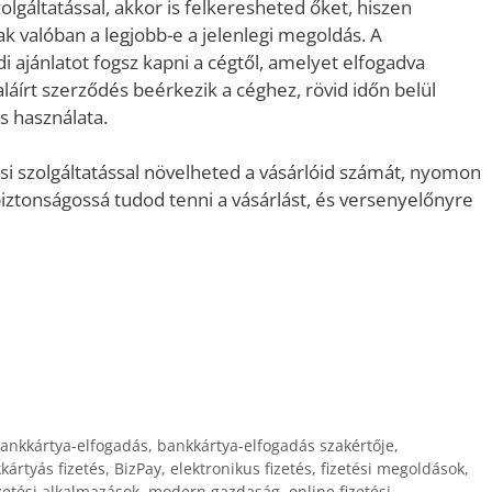
lgáltatással, akkor is felkeresheted őket, hiszen
ak valóban a legjobb-e a jelenlegi megoldás. A
i ajánlatot fogsz kapni a cégtől, amelyet elfogadva
láírt szerződés beérkezik a céghez, rövid időn belül
s használata.
i szolgáltatással növelheted a vásárlóid számát, nyomon
biztonságossá tudod tenni a vásárlást, és versenyelőnyre
ankkártya-elfogadás
,
bankkártya-elfogadás szakértője
,
kártyás fizetés
,
BizPay
,
elektronikus fizetés
,
fizetési megoldások
,
zetési alkalmazások
,
modern gazdaság
,
online fizetési