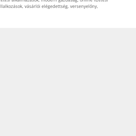
llalkozások
,
vásárlói elégedettség
,
versenyelőny
,