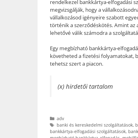
rendelkezel bankkártya-elfogadási szo
megvizsgálják, hogy a vállalkozásodn
vállalkozásod igényeire szabott egyed
történik a szerződéskötés. Amint az a
lehetővé válik számodra a szolgáltatá
Egy megbízható bankkártya-elfogadás
követheted a fizetési folyamatokat, 
tehetsz szert a piacon.
(x) hirdetői tartalom
Kategória
adv
Címkék
banki és kereskedelmi szolgáltatások
,
b
bankkártya-elfogadási szolgáltatások
,
bank
megbízható bankkártya-elfogadás
,
mobilfi