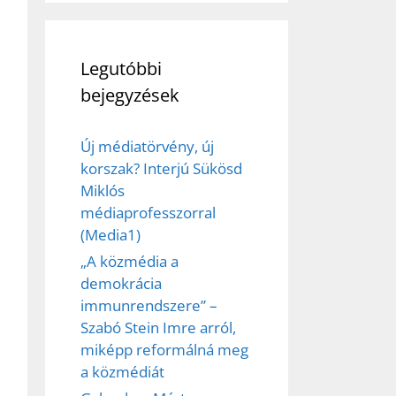
Legutóbbi
bejegyzések
Új médiatörvény, új
korszak? Interjú Sükösd
Miklós
médiaprofesszorral
(Media1)
„A közmédia a
demokrácia
immunrendszere” –
Szabó Stein Imre arról,
miképp reformálná meg
a közmédiát