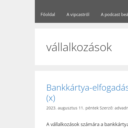
Főoldal
A vipcastről
A podcast beál
vállalkozások
Bankkártya-elfogadás
(x)
2023. augusztus 11. péntek
Szerző:
advad
A vállalkozások számára a bankkárt