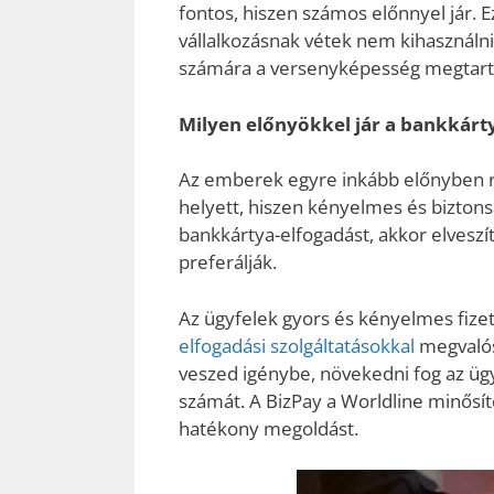
fontos, hiszen számos előnnyel jár.
vállalkozásnak vétek nem kihasználni
számára a versenyképesség megtartá
Milyen előnyökkel jár a bankkárty
Az emberek egyre inkább előnyben ré
helyett, hiszen kényelmes és biztons
bankkártya-elfogadást, akkor elveszít
preferálják.
Az ügyfelek gyors és kényelmes fizet
elfogadási szolgáltatásokkal
megvalósí
veszed igénybe, növekedni fog az ügy
számát. A BizPay a Worldline minősíte
hatékony megoldást.