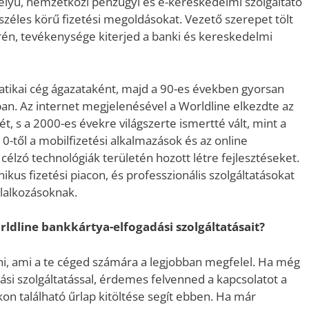
helyű, nemzetközi pénzügyi és e-kereskedelmi szolgáltató
széles körű fizetési megoldásokat. Vezető szerepet tölt
rén, tevékenysége kiterjed a banki és kereskedelmi
matikai cég ágazataként, majd a 90-es években gyorsan
an. Az internet megjelenésével a Worldline elkezdte az
ét, s a 2000-es évekre világszerte ismertté vált, mint a
0-től a mobilfizetési alkalmazások és az online
célzó technológiák területén hozott létre fejlesztéseket.
ikus fizetési piacon, és professzionális szolgáltatásokat
lalkozásoknak.
ldline bankkártya-elfogadási szolgáltatásait?
ni, ami a te céged számára a legjobban megfelel. Ha még
si szolgáltatással, érdemes felvenned a kapcsolatot a
n található űrlap kitöltése segít ebben. Ha már