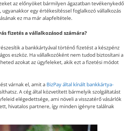
 Ezeket az előnyöket bármilyen ágazatban tevékenykedő
, ugyanakkor egy értékesítéssel foglalkozó vállalkozás
sának ez ma már alapfeltétele.
ás fizetés a vállalkozásod számára?
szesítik a bankkártyával történő fizetést a készpénz
ágos eszköz. Ha vállalkozóként nem tudod biztosítani a
heted azokat az ügyfeleket, akik ezt a fizetési módot
ést várnak el, amit a
BizPay által kínált bankkártya-
thatsz. A cég által közvetített bármelyik szolgáltatást
feleid elégedettsége, ami növeli a visszatérő vásárlók
tt, hivatalos partnere, így minden igényre találnak