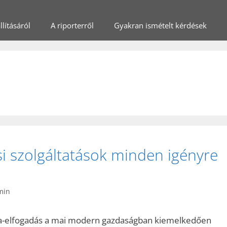
lításáról
A riporterről
Gyakran ismételt kérdések
i szolgáltatások minden igényre
min
ya-elfogadás a mai modern gazdaságban kiemelkedően