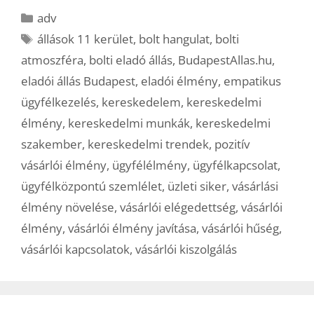
Kategória
adv
Címkék
állások 11 kerület
,
bolt hangulat
,
bolti
atmoszféra
,
bolti eladó állás
,
BudapestAllas.hu
,
eladói állás Budapest
,
eladói élmény
,
empatikus
ügyfélkezelés
,
kereskedelem
,
kereskedelmi
élmény
,
kereskedelmi munkák
,
kereskedelmi
szakember
,
kereskedelmi trendek
,
pozitív
vásárlói élmény
,
ügyfélélmény
,
ügyfélkapcsolat
,
ügyfélközpontú szemlélet
,
üzleti siker
,
vásárlási
élmény növelése
,
vásárlói elégedettség
,
vásárlói
élmény
,
vásárlói élmény javítása
,
vásárlói hűség
,
vásárlói kapcsolatok
,
vásárlói kiszolgálás