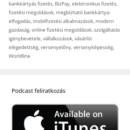
bankkártyás fizetés
,
BizPay
,
elektronikus fizetés
,
fizetési megoldások
,
megbízható bankkártya-
elfogadás
,
mobilfizetési alkalmazások
,
modern
gazdaság
,
online fizetési megoldások
,
szolgáltatás
igénybevétele
,
vállalkozások
,
vásárlói
elégedettség
,
versenyelőny
,
versenyképesség
,
Worldline
Podcast feliratkozás