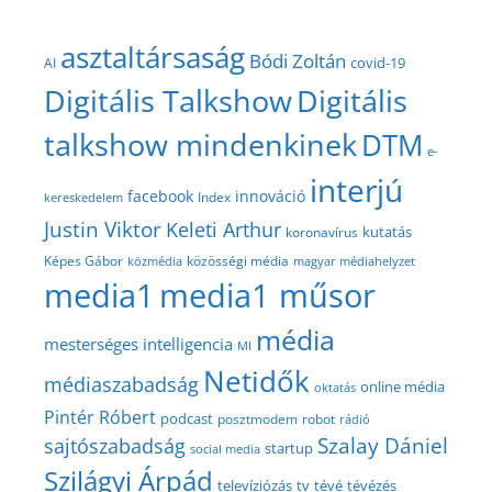
asztaltársaság
Bódi Zoltán
covid-19
AI
Digitális Talkshow
Digitális
talkshow mindenkinek
DTM
e-
interjú
facebook
innováció
Index
kereskedelem
Justin Viktor
Keleti Arthur
kutatás
koronavírus
közösségi média
Képes Gábor
közmédia
magyar médiahelyzet
media1
media1 műsor
média
mesterséges intelligencia
MI
Netidők
médiaszabadság
online média
oktatás
Pintér Róbert
podcast
posztmodem
robot
rádió
Szalay Dániel
sajtószabadság
startup
social media
Szilágyi Árpád
televíziózás
tv
tévé
tévézés