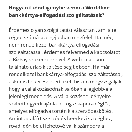
Hogyan tudod igénybe venni a Worldline
bankkártya-elfogadási szolgáltatásait?
Érdemes olyan szolgáltatást választani, ami a te
céged számára a legjobban megfelel. Ha még
nem rendelkezel bankkártya-elfogadási
szolgáltatással, érdemes felvenned a kapcsolatot
a BizPay szakembereivel. A weboldalukon
található űrlap kitöltése segít ebben. Ha már
rendelkezel bankkártya-elfogadási szolgáltatással,
akkor is felkeresheted őket, hiszen megvizsgálják,
hogy a vállalkozásodnak valóban a legjobb-e a
jelenlegi megoldás. A vállalkozásod igényeire
szabott egyedi ajánlatot fogsz kapni a cégtől,
amelyet elfogadva történik a szerződéskötés.
Amint az aláírt szerződés beérkezik a céghez,
rövid időn belül lehetővé válik számodra a