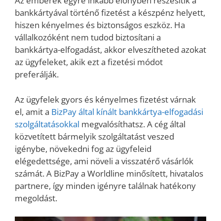
Az emberek egyre inkább előnyben részesítik a
bankkártyával történő fizetést a készpénz helyett,
hiszen kényelmes és biztonságos eszköz. Ha
vállalkozóként nem tudod biztosítani a
bankkártya-elfogadást, akkor elveszítheted azokat
az ügyfeleket, akik ezt a fizetési módot
preferálják.
Az ügyfelek gyors és kényelmes fizetést várnak
el, amit a
BizPay által kínált bankkártya-elfogadási
szolgáltatásokkal
megvalósíthatsz. A cég által
közvetített bármelyik szolgáltatást veszed
igénybe, növekedni fog az ügyfeleid
elégedettsége, ami növeli a visszatérő vásárlók
számát. A BizPay a Worldline minősített, hivatalos
partnere, így minden igényre találnak hatékony
megoldást.