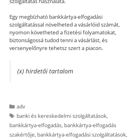
szolgáltatás használata.
Egy megbízható bankkártya-elfogadási
szolgáltatással növelheted a vásárlóid számát,
nyomon követheted a fizetési folyamatokat,
biztonságossá tudod tenni a vásárlást, és
versenyelőnyre tehetsz szert a piacon.
(x) hirdetői tartalom
Kategória
adv
Címkék
banki és kereskedelmi szolgáltatások
,
bankkártya-elfogadás
,
bankkártya-elfogadás
szakértője
,
bankkártya-elfogadási szolgáltatások
,