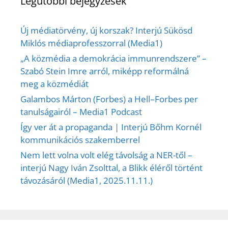
Legutóbbi bejegyzések
Új médiatörvény, új korszak? Interjú Sükösd
Miklós médiaprofesszorral (Media1)
„A közmédia a demokrácia immunrendszere” –
Szabó Stein Imre arról, miképp reformálná
meg a közmédiát
Galambos Márton (Forbes) a Hell–Forbes per
tanulságairól – Media1 Podcast
Így ver át a propaganda | Interjú Bőhm Kornél
kommunikációs szakemberrel
Nem lett volna volt elég távolság a NER-től –
interjú Nagy Iván Zsolttal, a Blikk éléről történt
távozásáról (Media1, 2025.11.11.)