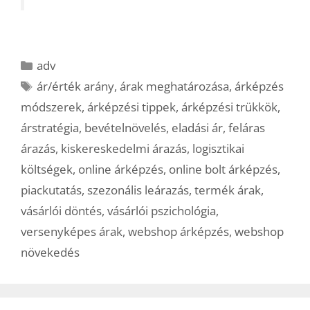
Kategória
adv
Címkék
ár/érték arány
,
árak meghatározása
,
árképzés
módszerek
,
árképzési tippek
,
árképzési trükkök
,
árstratégia
,
bevételnövelés
,
eladási ár
,
feláras
árazás
,
kiskereskedelmi árazás
,
logisztikai
költségek
,
online árképzés
,
online bolt árképzés
,
piackutatás
,
szezonális leárazás
,
termék árak
,
vásárlói döntés
,
vásárlói pszichológia
,
versenyképes árak
,
webshop árképzés
,
webshop
növekedés