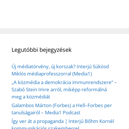
Legutóbbi bejegyzések
Új médiatörvény, új korszak? Interjú Sükösd
Miklós médiaprofesszorral (Media1)
„A közmédia a demokrácia immunrendszere” –
Szabó Stein Imre arról, miképp reformálná
meg a közmédiát
Galambos Márton (Forbes) a Hell–Forbes per
tanulságairól – Media1 Podcast
Így ver át a propaganda | Interjú Bőhm Kornél
kommunikációs szakemberrel