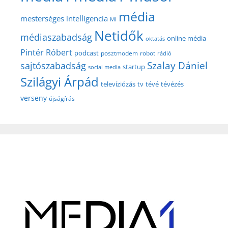
média
mesterséges intelligencia
MI
Netidők
médiaszabadság
online média
oktatás
Pintér Róbert
podcast
posztmodem
robot
rádió
Szalay Dániel
sajtószabadság
startup
social media
Szilágyi Árpád
televíziózás
tv
tévé
tévézés
verseny
újságírás