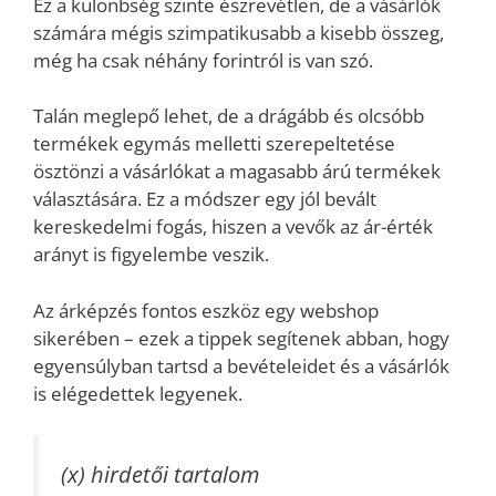
Ez a különbség szinte észrevétlen, de a vásárlók
számára mégis szimpatikusabb a kisebb összeg,
még ha csak néhány forintról is van szó.
Talán meglepő lehet, de a drágább és olcsóbb
termékek egymás melletti szerepeltetése
ösztönzi a vásárlókat a magasabb árú termékek
választására. Ez a módszer egy jól bevált
kereskedelmi fogás, hiszen a vevők az ár-érték
arányt is figyelembe veszik.
Az árképzés fontos eszköz egy webshop
sikerében – ezek a tippek segítenek abban, hogy
egyensúlyban tartsd a bevételeidet és a vásárlók
is elégedettek legyenek.
(x) hirdetői tartalom