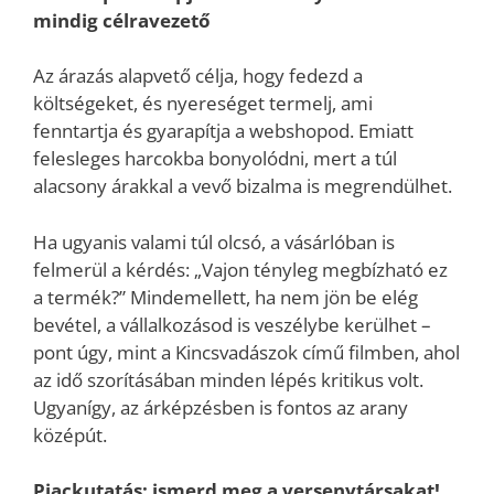
mindig célravezető
Az árazás alapvető célja, hogy fedezd a
költségeket, és nyereséget termelj, ami
fenntartja és gyarapítja a webshopod. Emiatt
felesleges harcokba bonyolódni, mert a túl
alacsony árakkal a vevő bizalma is megrendülhet.
Ha ugyanis valami túl olcsó, a vásárlóban is
felmerül a kérdés: „Vajon tényleg megbízható ez
a termék?” Mindemellett, ha nem jön be elég
bevétel, a vállalkozásod is veszélybe kerülhet –
pont úgy, mint a Kincsvadászok című filmben, ahol
az idő szorításában minden lépés kritikus volt.
Ugyanígy, az árképzésben is fontos az arany
középút.
Piackutatás: ismerd meg a versenytársakat!