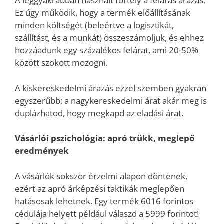
A leggyakrabban használt fortély a feláras árazás.
Ez úgy működik, hogy a termék előállításának
minden költségét (beleértve a logisztikát,
szállítást, és a munkát) összeszámoljuk, és ehhez
hozzáadunk egy százalékos felárat, ami 20-50%
között szokott mozogni.
A kiskereskedelmi árazás ezzel szemben gyakran
egyszerűbb; a nagykereskedelmi árat akár meg is
duplázhatod, hogy megkapd az eladási árat.
Vásárlói pszichológia: apró trükk, meglepő
eredmények
A vásárlók sokszor érzelmi alapon döntenek,
ezért az apró árképzési taktikák meglepően
hatásosak lehetnek. Egy termék 6016 forintos
cédulája helyett például válaszd a 5999 forintot!