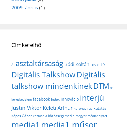
2009. április
(1)
Címkefelhő
asztaltársaság
Bódi Zoltán
covid-19
AI
Digitális Talkshow
Digitális
talkshow mindenkinek
DTM
e-
interjú
facebook
innováció
Index
kereskedelem
Justin Viktor
Keleti Arthur
kutatás
koronavírus
közösségi média
Képes Gábor
közmédia
magyar médiahelyzet
media1
media1 műsor