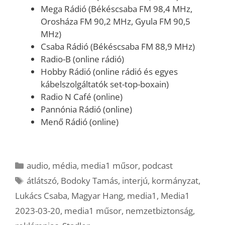
Mega Rádió (Békéscsaba FM 98,4 MHz,
Orosháza FM 90,2 MHz, Gyula FM 90,5
MHz)
Csaba Rádió (Békéscsaba FM 88,9 MHz)
Radio-B (online rádió)
Hobby Rádió (online rádió és egyes
kábelszolgáltatók set-top-boxain)
Radio N Café (online)
Pannónia Rádió (online)
Menő Rádió (online)
Kategória
audio
,
média
,
media1 műsor
,
podcast
Címkék
átlátszó
,
Bodoky Tamás
,
interjú
,
kormányzat
,
Lukács Csaba
,
Magyar Hang
,
media1
,
Media1
2023-03-20
,
media1 műsor
,
nemzetbiztonság
,