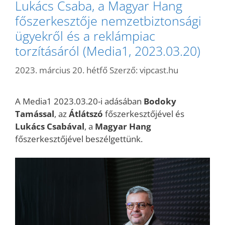
Lukács Csaba, a Magyar Hang
főszerkesztője nemzetbiztonsági
ügyekről és a reklámpiac
torzításáról (Media1, 2023.03.20)
2023. március 20. hétfő
Szerző:
vipcast.hu
A Media1 2023.03.20-i adásában
Bodoky
Tamással
, az
Átlátszó
főszerkesztőjével és
Lukács Csabával
, a
Magyar Hang
főszerkesztőjével beszélgettünk.