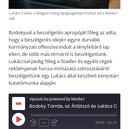
Lukács Csaba, a Magyar Hang lapigazgatója interjút ad a Media1-
nek
Bodokyval a beszélgetés apropóját főleg az adta,
hogy a beszélgetés idején egyre durvább
kormányzati offenzíva indult a tényfeltáró lap
ellen, de több más témáról is beszélgettünk.
Lukáccsal pedig főleg a Stadler és egyéb cégek
reklámjainak furcsa mintázatú szétosztásáról
beszélgettünk egy Lukács által készített könyvtári
kutatómunka alapján.
vipcast.hu powered by Media1
Bodoky Tamás, az Átlátszó és Lukács Csaba, a Magyar Hang főszerkesztője nemzetbiztonsági ügyekről és a reklámpiac torzításáról (Media1, 2023.03.20)
Play
1x
00:00
/
44:18