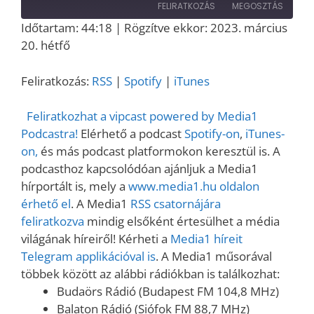
Episode
FELIRATKOZÁS
MEGOSZTÁS
Időtartam: 44:18
|
Rögzítve ekkor: 2023. március
MEGOSZT
20. hétfő
RSS
Spotify
ÁS
iTunes
LINK
Feliratkozás:
RSS
|
Spotify
|
iTunes
RSS FEED
EMBED
Feliratkozhat a vipcast powered by Media1
Podcastra!
Elérhető a podcast
Spotify-on
,
iTunes-
on,
és más podcast platformokon keresztül is. A
podcasthoz kapcsolódóan ajánljuk a Media1
hírportált is, mely a
www.media1.hu oldalon
érhető el
. A Media1
RSS csatornájára
feliratkozva
mindig elsőként értesülhet a média
világának híreiről! Kérheti a
Media1 híreit
Telegram applikációval is
. A Media1 műsorával
többek között az alábbi rádiókban is találkozhat:
Budaörs Rádió (Budapest FM 104,8 MHz)
Balaton Rádió (Siófok FM 88,7 MHz)