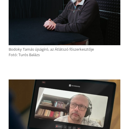
Bodoky Tamás újságíró, az Átlátszó főszerkesztője
Fotó: Turós Balázs