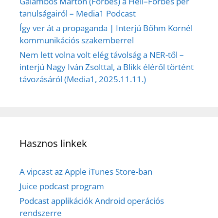
Galambos Márton (Forbes) a Hell–Forbes per
tanulságairól – Media1 Podcast
Így ver át a propaganda | Interjú Bőhm Kornél
kommunikációs szakemberrel
Nem lett volna volt elég távolság a NER-től –
interjú Nagy Iván Zsolttal, a Blikk éléről történt
távozásáról (Media1, 2025.11.11.)
Hasznos linkek
A vipcast az Apple iTunes Store-ban
Juice podcast program
Podcast applikációk Android operációs
rendszerre