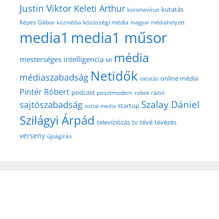
Justin Viktor
Keleti Arthur
kutatás
koronavírus
közösségi média
Képes Gábor
közmédia
magyar médiahelyzet
media1
media1 műsor
média
mesterséges intelligencia
MI
Netidők
médiaszabadság
online média
oktatás
Pintér Róbert
podcast
posztmodem
robot
rádió
Szalay Dániel
sajtószabadság
startup
social media
Szilágyi Árpád
televíziózás
tv
tévé
tévézés
verseny
újságírás