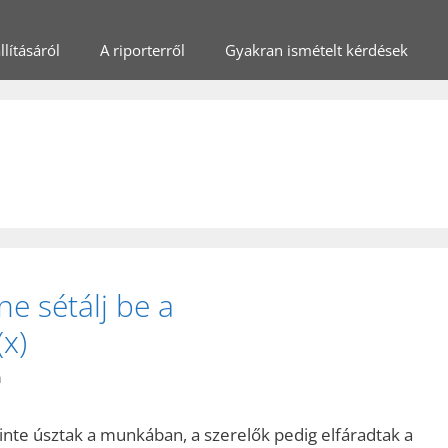
lításáról
A riporterről
Gyakran ismételt kérdések
ne sétálj be a
x)
n
nte úsztak a munkában, a szerelők pedig elfáradtak a