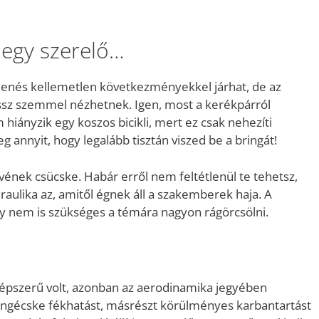
 egy szerelő…
lenés kellemetlen következményekkel járhat, de az
ossz szemmel nézhetnek. Igen, most a kerékpárról
hiányzik egy koszos bicikli, mert ez csak nehezíti
annyit, hogy legalább tisztán viszed be a bringát!
vének csücske. Habár erről nem feltétlenül te tehetsz,
raulika az, amitől égnek áll a szakemberek haja. A
így nem is szükséges a témára nagyon rágörcsölni.
népszerű volt, azonban az aerodinamika jegyében
engécske fékhatást, másrészt körülményes karbantartást