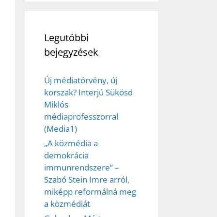
Legutóbbi
bejegyzések
Új médiatörvény, új
korszak? Interjú Sükösd
Miklós
médiaprofesszorral
(Media1)
„A közmédia a
demokrácia
immunrendszere” –
Szabó Stein Imre arról,
miképp reformálná meg
a közmédiát