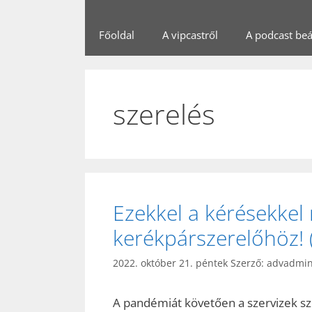
Főoldal
A vipcastről
A podcast beál
szerelés
Ezekkel a kérésekkel 
kerékpárszerelőhöz! (
2022. október 21. péntek
Szerző:
advadmi
A pandémiát követően a szervizek szi