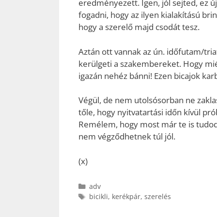
eredményezett. Igen, jól sejted, ez újr
fogadni, hogy az ilyen kialakítású br
hogy a szerelő majd csodát tesz.
Aztán ott vannak az ún. időfutam/tri
kerülgeti a szakembereket. Hogy miér
igazán nehéz bánni! Ezen bicajok ka
Végül, de nem utolsósorban ne zakla
tőle, hogy nyitvatartási időn kívül p
Remélem, hogy most már te is tudod
nem végződhetnek túl jól.
(x)
Kategória
adv
Címkék
bicikli
,
kerékpár
,
szerelés