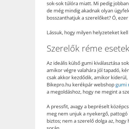
sok-sok túlóra miatt. Mi pedig jobba
de még mindig akadnak olyan ügyfele
bosszanthatjuk a szerelőket? Ó, ezer
Lássuk, hogy milyen helyzeteket kell
Szerelők réme esete
Az ideális külső gumi kiválasztása so
amikor végre valahára jól tapadó, k
csak akkor kezdődik, amikor kiderül
Bikepro.hu kerékpár webshop
gumi 
a megoldáshoz, hogy ne megint a szerv
A pressfit, avagy a bepréselt középc
meg nem unjuk a nyekergő, pattogó ha
biztos; nem a szerelő dolga az, hogy 
során.