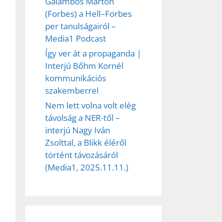
Galambos Márton
(Forbes) a Hell–Forbes
per tanulságairól –
Media1 Podcast
Így ver át a propaganda |
Interjú Bőhm Kornél
kommunikációs
szakemberrel
Nem lett volna volt elég
távolság a NER-től –
interjú Nagy Iván
Zsolttal, a Blikk éléről
történt távozásáról
(Media1, 2025.11.11.)