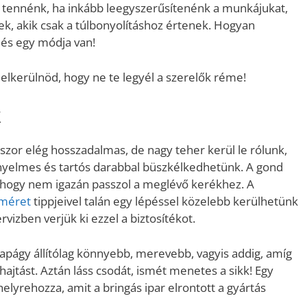
n tennénk, ha inkább leegyszerűsítenénk a munkájukat,
k, akik csak a túlbonyolításhoz értenek. Hogyan
 és egy módja van!
 elkerülnöd, hogy ne te legyél a szerelők réme!
k
kszor elég hosszadalmas, de nagy teher kerül le rólunk,
ényelmes és tartós darabbal büszkélkedhetünk. A gond
, hogy nem igazán passzol a meglévő kerékhez. A
méret
tippjeivel talán egy lépéssel közelebb kerülhetünk
izben verjük ki ezzel a biztosítékot.
sapágy állítólag könnyebb, merevebb, vagyis addig, amíg
jtást. Aztán láss csodát, ismét menetes a sikk! Egy
helyrehozza, amit a bringás ipar elrontott a gyártás