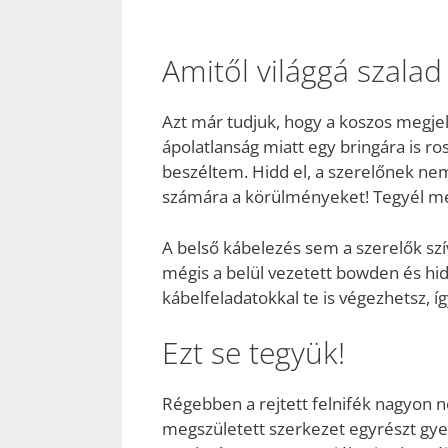
Amitől világgá szalad
Azt már tudjuk, hogy a koszos megje
ápolatlanság miatt egy bringára is r
beszéltem. Hidd el, a szerelőnek nem 
számára a körülményeket! Tegyél meg 
A belső kábelezés sem a szerelők szí
mégis a belül vezetett bowden és hid
kábelfeladatokkal te is végezhetsz, 
Ezt se tegyük!
Régebben a rejtett felnifék nagyon 
megszületett szerkezet egyrészt gy