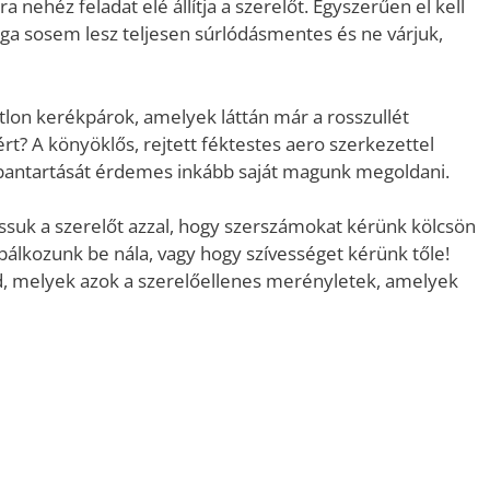
a nehéz feladat elé állítja a szerelőt. Egyszerűen el kell
inga sosem lesz teljesen súrlódásmentes és ne várjuk,
atlon kerékpárok, amelyek láttán már a rosszullét
t? A könyöklős, rejtett féktestes aero szerkezettel
rbantartását érdemes inkább saját magunk megoldani.
ssuk a szerelőt azzal, hogy szerszámokat kérünk kölcsön
róbálkozunk be nála, vagy hogy szívességet kérünk tőle!
, melyek azok a szerelőellenes merényletek, amelyek