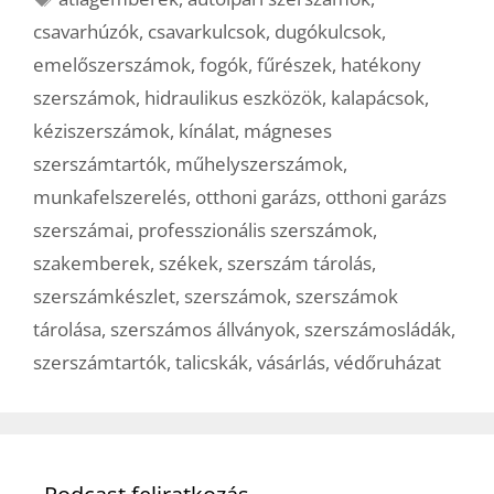
csavarhúzók
,
csavarkulcsok
,
dugókulcsok
,
emelőszerszámok
,
fogók
,
fűrészek
,
hatékony
szerszámok
,
hidraulikus eszközök
,
kalapácsok
,
kéziszerszámok
,
kínálat
,
mágneses
szerszámtartók
,
műhelyszerszámok
,
munkafelszerelés
,
otthoni garázs
,
otthoni garázs
szerszámai
,
professzionális szerszámok
,
szakemberek
,
székek
,
szerszám tárolás
,
szerszámkészlet
,
szerszámok
,
szerszámok
tárolása
,
szerszámos állványok
,
szerszámosládák
,
szerszámtartók
,
talicskák
,
vásárlás
,
védőruházat