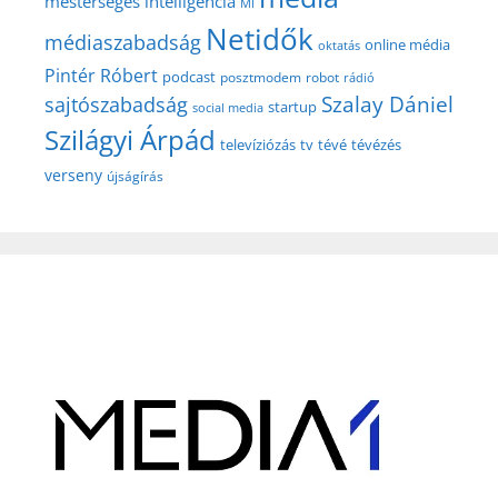
mesterséges intelligencia
MI
Netidők
médiaszabadság
online média
oktatás
Pintér Róbert
podcast
posztmodem
robot
rádió
Szalay Dániel
sajtószabadság
startup
social media
Szilágyi Árpád
televíziózás
tv
tévé
tévézés
verseny
újságírás