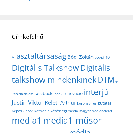
Címkefelhő
asztaltársaság
Bódi Zoltán
covid-19
AI
Digitális Talkshow
Digitális
talkshow mindenkinek
DTM
e-
interjú
facebook
innováció
Index
kereskedelem
Justin Viktor
Keleti Arthur
kutatás
koronavírus
közösségi média
Képes Gábor
közmédia
magyar médiahelyzet
media1
media1 műsor
média