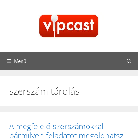
Kilépés
a
tartalomba
Menü
szerszám tárolás
A megfelelő szerszámokkal
bármilyen feladatot megoldhatsz