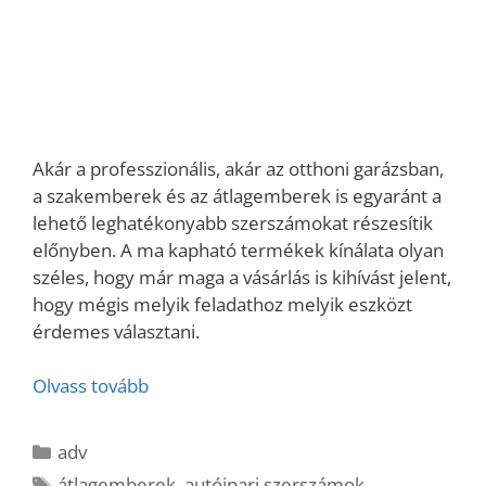
Akár a professzionális, akár az otthoni garázsban,
a szakemberek és az átlagemberek is egyaránt a
lehető leghatékonyabb szerszámokat részesítik
előnyben. A ma kapható termékek kínálata olyan
széles, hogy már maga a vásárlás is kihívást jelent,
hogy mégis melyik feladathoz melyik eszközt
érdemes választani.
Olvass tovább
Kategória
adv
Címkék
átlagemberek
,
autóipari szerszámok
,