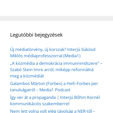
Legutóbbi bejegyzések
Új médiatörvény, új korszak? Interjú Sükösd
Miklós médiaprofesszorral (Media1)
„A közmédia a demokrácia immunrendszere” –
Szabó Stein Imre arról, miképp reformálná
meg a közmédiát
Galambos Márton (Forbes) a Hell–Forbes per
tanulságairól – Media1 Podcast
Így ver át a propaganda | Interjú Bőhm Kornél
kommunikációs szakemberrel
Nem lett volna volt elég távolság a NER-től –