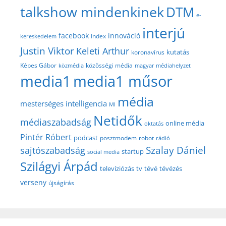
talkshow mindenkinek
DTM
e-
interjú
facebook
innováció
Index
kereskedelem
Justin Viktor
Keleti Arthur
kutatás
koronavírus
közösségi média
Képes Gábor
közmédia
magyar médiahelyzet
media1
media1 műsor
média
mesterséges intelligencia
MI
Netidők
médiaszabadság
online média
oktatás
Pintér Róbert
podcast
posztmodem
robot
rádió
Szalay Dániel
sajtószabadság
startup
social media
Szilágyi Árpád
televíziózás
tv
tévé
tévézés
verseny
újságírás