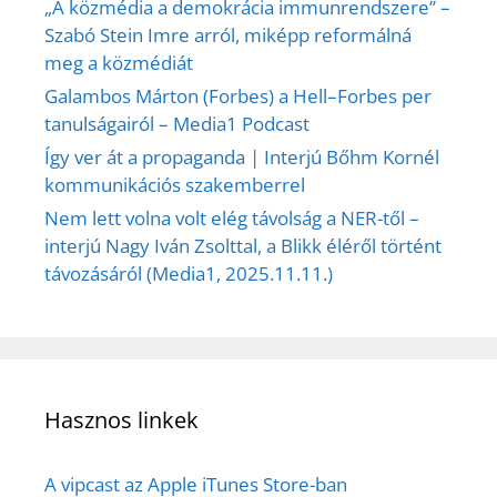
„A közmédia a demokrácia immunrendszere” –
Szabó Stein Imre arról, miképp reformálná
meg a közmédiát
Galambos Márton (Forbes) a Hell–Forbes per
tanulságairól – Media1 Podcast
Így ver át a propaganda | Interjú Bőhm Kornél
kommunikációs szakemberrel
Nem lett volna volt elég távolság a NER-től –
interjú Nagy Iván Zsolttal, a Blikk éléről történt
távozásáról (Media1, 2025.11.11.)
Hasznos linkek
A vipcast az Apple iTunes Store-ban