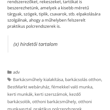
rendszerezőket, rekeszeket, tartókat is
beszerezhetünk, amelyek a kisebb méretű
tárgyak, szögek, tiplik, csavarok, stb. elpakolására
szolgálnak, ahogy a műhelyben felszerelt
praktikus polcrendszerek is.
(x) hirdetői tartalom
Kategória
adv
Címkék
Barkácsműhely kialakítása
,
barkácsolás otthon
,
BestMarkt webáruház
,
fémekkel való munka
,
kerti munkák
,
kerti szerszámok
,
kezdő
barkácsolók
,
otthoni barkácsműhely
,
otthoni
munkaasztal
,
praktikus polcrendszerek
,