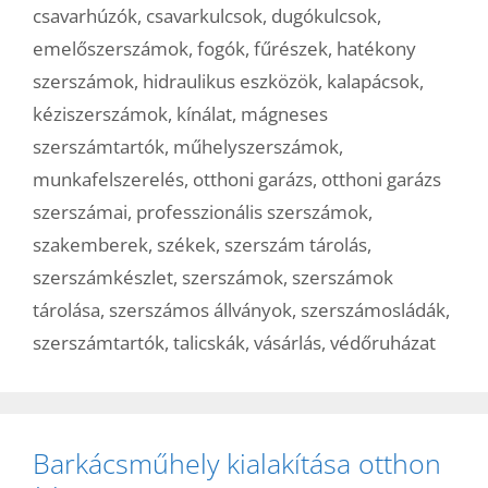
csavarhúzók
,
csavarkulcsok
,
dugókulcsok
,
emelőszerszámok
,
fogók
,
fűrészek
,
hatékony
szerszámok
,
hidraulikus eszközök
,
kalapácsok
,
kéziszerszámok
,
kínálat
,
mágneses
szerszámtartók
,
műhelyszerszámok
,
munkafelszerelés
,
otthoni garázs
,
otthoni garázs
szerszámai
,
professzionális szerszámok
,
szakemberek
,
székek
,
szerszám tárolás
,
szerszámkészlet
,
szerszámok
,
szerszámok
tárolása
,
szerszámos állványok
,
szerszámosládák
,
szerszámtartók
,
talicskák
,
vásárlás
,
védőruházat
Barkácsműhely kialakítása otthon