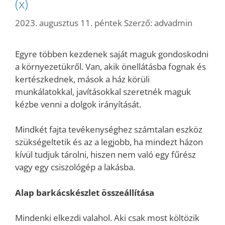
(x)
2023. augusztus 11. péntek
Szerző:
advadmin
Egyre többen kezdenek saját maguk gondoskodni
a környezetükről. Van, akik önellátásba fognak és
kertészkednek, mások a ház körüli
munkálatokkal, javításokkal szeretnék maguk
kézbe venni a dolgok irányítását.
Mindkét fajta tevékenységhez számtalan eszköz
szükségeltetik és az a legjobb, ha mindezt házon
kívül tudjuk tárolni, hiszen nem való egy fűrész
vagy egy csiszológép a lakásba.
Alap barkácskészlet összeállítása
Mindenki elkezdi valahol. Aki csak most költözik