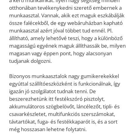
a kerti munkáinkat. Ilyen nagy segítség minden
otthonában tevékenykedni szerető embernek a
munkaasztal. Vannak, akik ezt maguk eszkábálják
össze falécekből, de egy webáruházban kapható
munkaasztal azért jóval többet tud ennél. Pl.
állítható, amely lehetővé teszi, hogy a különböző
magasságú egyének maguk állíthassák be, milyen
magasan vagy éppen pont, hogy alacsonyan
tudjanak dolgozni.
Bizonyos munkaasztalok nagy gumikerekekkel
egyúttal szállítóeszközként is funkcionálnak, így
igazán jó szolgálatot tudnak tenni. De
beszerezhetünk itt festékszóró pisztolyt,
akkumulátoros szögbelövőt, láncélezőt, tipli- és
csavarkészletet, multifunkciós szerszámokat,
távtartókat, fuga- és festékkaparót is, és a sort
még hosszasan lehetne folytatni.