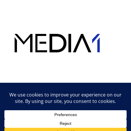
Hirdetés
Lifestyle tippek & trükkök
© 2026 vipcast.hu powered by Media1
• Készült