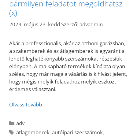
bármilyen feladatot megoldhatsz
(x)
2023. május 23. kedd
Szerző:
advadmin
Akár a professzionális, akár az otthoni garázsban,
a szakemberek és az átlagemberek is egyaránt a
lehető leghatékonyabb szerszámokat részesítik
előnyben. A ma kapható termékek kínálata olyan
széles, hogy már maga a vásárlás is kihívást jelent,
hogy mégis melyik feladathoz melyik eszközt
érdemes választani.
Olvass tovább
Kategória
adv
Címkék
átlagemberek
,
autóipari szerszámok
,