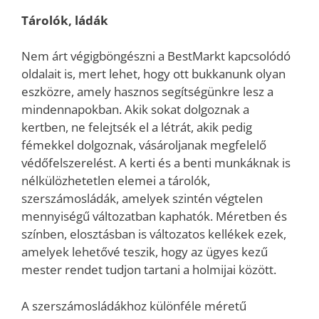
Tárolók, ládák
Nem árt végigböngészni a BestMarkt kapcsolódó
oldalait is, mert lehet, hogy ott bukkanunk olyan
eszközre, amely hasznos segítségünkre lesz a
mindennapokban. Akik sokat dolgoznak a
kertben, ne felejtsék el a létrát, akik pedig
fémekkel dolgoznak, vásároljanak megfelelő
védőfelszerelést. A kerti és a benti munkáknak is
nélkülözhetetlen elemei a tárolók,
szerszámosládák, amelyek szintén végtelen
mennyiségű változatban kaphatók. Méretben és
színben, elosztásban is változatos kellékek ezek,
amelyek lehetővé teszik, hogy az ügyes kezű
mester rendet tudjon tartani a holmijai között.
A szerszámosládákhoz különféle méretű