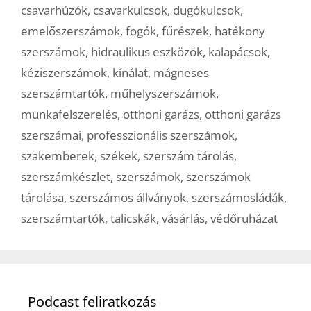
csavarhúzók
,
csavarkulcsok
,
dugókulcsok
,
emelőszerszámok
,
fogók
,
fűrészek
,
hatékony
szerszámok
,
hidraulikus eszközök
,
kalapácsok
,
kéziszerszámok
,
kínálat
,
mágneses
szerszámtartók
,
műhelyszerszámok
,
munkafelszerelés
,
otthoni garázs
,
otthoni garázs
szerszámai
,
professzionális szerszámok
,
szakemberek
,
székek
,
szerszám tárolás
,
szerszámkészlet
,
szerszámok
,
szerszámok
tárolása
,
szerszámos állványok
,
szerszámosládák
,
szerszámtartók
,
talicskák
,
vásárlás
,
védőruházat
Podcast feliratkozás