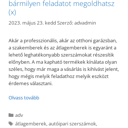
bármilyen feladatot megoldhatsz
(x)
2023. május 23. kedd
Szerző:
advadmin
Akár a professzionális, akár az otthoni garázsban,
a szakemberek és az átlagemberek is egyaránt a
lehető leghatékonyabb szerszámokat részesítik
előnyben. A ma kapható termékek kínálata olyan
széles, hogy már maga a vásárlás is kihívást jelent,
hogy mégis melyik feladathoz melyik eszközt
érdemes választani.
Olvass tovább
Kategória
adv
Címkék
átlagemberek
,
autóipari szerszámok
,