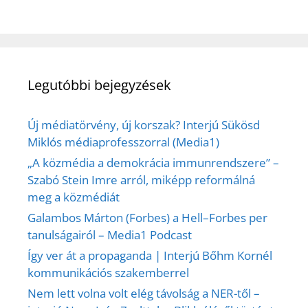
Legutóbbi bejegyzések
Új médiatörvény, új korszak? Interjú Sükösd
Miklós médiaprofesszorral (Media1)
„A közmédia a demokrácia immunrendszere” –
Szabó Stein Imre arról, miképp reformálná
meg a közmédiát
Galambos Márton (Forbes) a Hell–Forbes per
tanulságairól – Media1 Podcast
Így ver át a propaganda | Interjú Bőhm Kornél
kommunikációs szakemberrel
Nem lett volna volt elég távolság a NER-től –