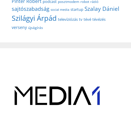
Pintér Róbert
podcast
posztmodem
robot
rádió
Szalay Dániel
sajtószabadság
startup
social media
Szilágyi Árpád
televíziózás
tv
tévé
tévézés
verseny
újságírás