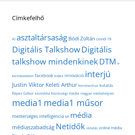
Címkefelhő
asztaltársaság
Bódi Zoltán
covid-19
AI
Digitális Talkshow
Digitális
talkshow mindenkinek
DTM
e-
interjú
facebook
innováció
Index
kereskedelem
Justin Viktor
Keleti Arthur
kutatás
koronavírus
közösségi média
Képes Gábor
közmédia
magyar médiahelyzet
media1
media1 műsor
média
mesterséges intelligencia
MI
Netidők
médiaszabadság
online média
oktatás