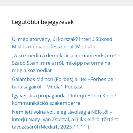
Legutóbbi bejegyzések
Új médiatörvény, új korszak? Interjú Sükösd
Miklós médiaprofesszorral (Media1)
„A közmédia a demokrácia immunrendszere” –
Szabó Stein Imre arról, miképp reformálná
meg a közmédiát
Galambos Márton (Forbes) a Hell–Forbes per
tanulságairól – Media1 Podcast
Így ver át a propaganda | Interjú Bőhm Kornél
kommunikációs szakemberrel
Nem lett volna volt elég távolság a NER-től –
interjú Nagy Iván Zsolttal, a Blikk éléről történt
távozásáról (Media1, 2025.11.11.)