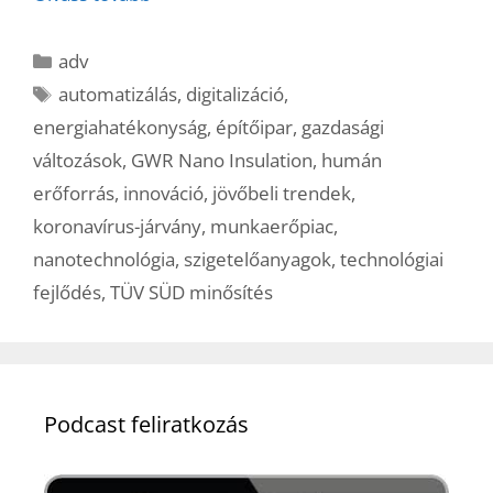
Kategória
adv
Címkék
automatizálás
,
digitalizáció
,
energiahatékonyság
,
építőipar
,
gazdasági
változások
,
GWR Nano Insulation
,
humán
erőforrás
,
innováció
,
jövőbeli trendek
,
koronavírus-járvány
,
munkaerőpiac
,
nanotechnológia
,
szigetelőanyagok
,
technológiai
fejlődés
,
TÜV SÜD minősítés
Podcast feliratkozás