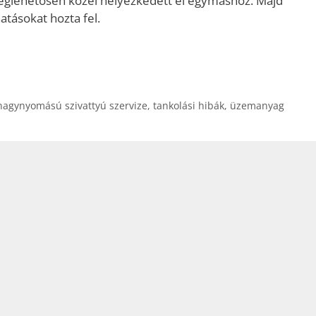
s meglehetősen közel helyezkedett el egymáshoz. Majd
tásokat hozta fel.
nagynyomású szivattyú szervize
,
tankolási hibák
,
üzemanyag