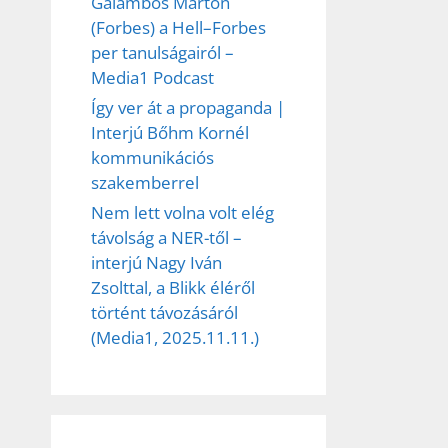
Galambos Márton
(Forbes) a Hell–Forbes
per tanulságairól –
Media1 Podcast
Így ver át a propaganda |
Interjú Bőhm Kornél
kommunikációs
szakemberrel
Nem lett volna volt elég
távolság a NER-től –
interjú Nagy Iván
Zsolttal, a Blikk éléről
történt távozásáról
(Media1, 2025.11.11.)