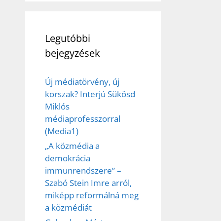
Legutóbbi
bejegyzések
Új médiatörvény, új
korszak? Interjú Sükösd
Miklós
médiaprofesszorral
(Media1)
„A közmédia a
demokrácia
immunrendszere” –
Szabó Stein Imre arról,
miképp reformálná meg
a közmédiát