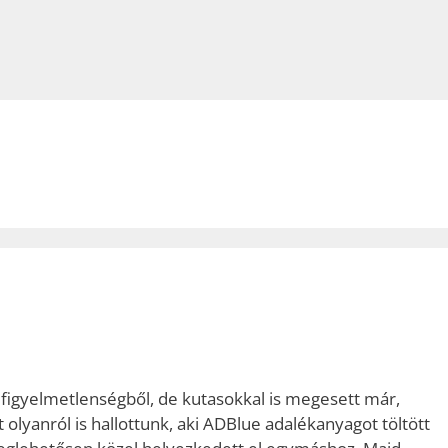
igyelmetlenségből, de kutasokkal is megesett már,
t olyanról is hallottunk, aki ADBlue adalékanyagot töltött