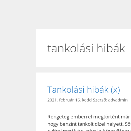
tankolási hibák
Tankolási hibák (x)
2021. február 16. kedd
Szerző:
advadmin
Rengeteg emberrel megtörtént már f
hogy benzint tankolt dízel helyett. Ső