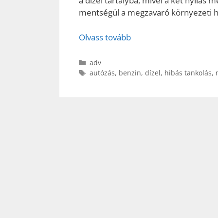
a dízel tartályba, mivel a két nyílá
mentségül a megzavaró környezeti ha
Olvass tovább
Kategória
adv
Címkék
autózás
,
benzin
,
dízel
,
hibás tankolás
,