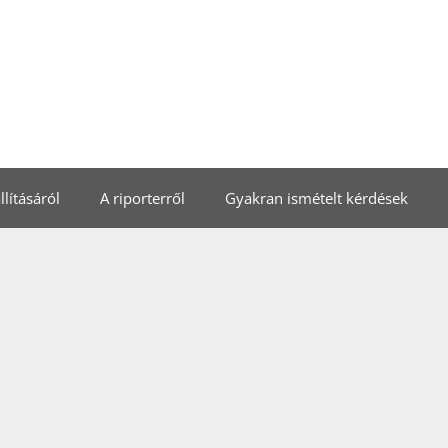
lításáról
A riporterről
Gyakran ismételt kérdések