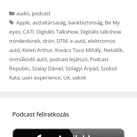
Kategória
audio
,
podcast
Címkék
Apple
,
asztaltársaság
,
bankbiztonság
,
Be My
eyes
,
CATI
,
Digitális Talkshow
,
Digitális talkshow
mindenkinek
,
drón
,
DTM
,
e-autó
,
elektromos
autó
,
Keleti Arthur
,
Kovács Tücsi Mihály
,
Netidők
,
önműködő autó
,
podcast lejátszó
,
Podcast
Republic
,
Szalay Dániel
,
Szilágyi Árpád
,
Szokoli
Kata
,
user experience
,
UX
,
vakok
Podcast feliratkozás