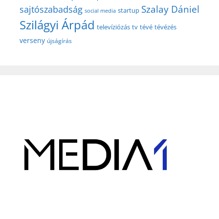
Szalay Dániel
sajtószabadság
startup
social media
Szilágyi Árpád
televíziózás
tv
tévé
tévézés
verseny
újságírás