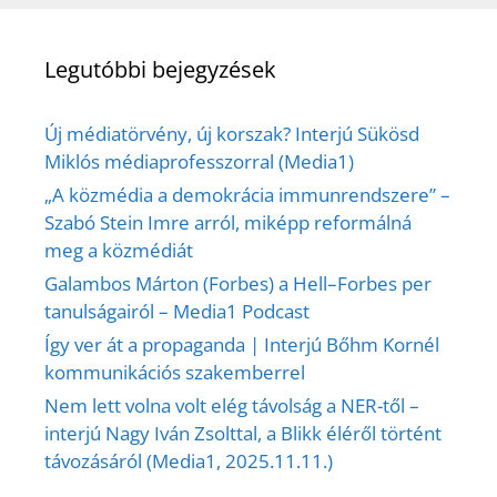
Legutóbbi bejegyzések
Új médiatörvény, új korszak? Interjú Sükösd
Miklós médiaprofesszorral (Media1)
„A közmédia a demokrácia immunrendszere” –
Szabó Stein Imre arról, miképp reformálná
meg a közmédiát
Galambos Márton (Forbes) a Hell–Forbes per
tanulságairól – Media1 Podcast
Így ver át a propaganda | Interjú Bőhm Kornél
kommunikációs szakemberrel
Nem lett volna volt elég távolság a NER-től –
interjú Nagy Iván Zsolttal, a Blikk éléről történt
távozásáról (Media1, 2025.11.11.)