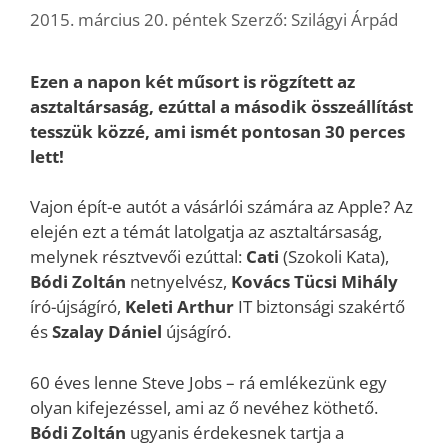
2015. március 20. péntek
Szerző:
Szilágyi Árpád
Ezen a napon két műsort is rögzített az
asztaltársaság, ezúttal a második összeállítást
tesszük közzé, ami
ismét pontosan 30 perces
lett!
Vajon épít-e autót a vásárlói számára az Apple? Az
elején ezt a témát latolgatja az asztaltársaság,
melynek résztvevői ezúttal:
Cati
(Szokoli Kata),
Bódi Zoltán
netnyelvész,
Kovács Tücsi Mihály
író-újságíró,
Keleti Arthur
IT biztonsági szakértő
és
Szalay Dániel
újságíró.
60 éves lenne Steve Jobs – rá emlékezünk egy
olyan kifejezéssel, ami az ő nevéhez köthető.
Bódi Zoltán
ugyanis érdekesnek tartja a