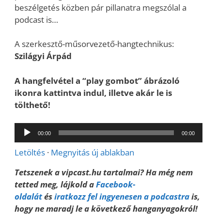
beszélgetés közben pár pillanatra megszólal a
podcast is…
A szerkesztő-műsorvezető-hangtechnikus:
Szilágyi Árpád
A hangfelvétel a “play gombot” ábrázoló
ikonra kattintva indul, illetve akár le is
tölthető!
Audió
00:00
00:00
lejátszó
Letöltés
·
Megnyitás új ablakban
Tetszenek a vipcast.hu tartalmai? Ha még nem
tetted meg, lájkold a
Facebook-
oldalát
és
iratkozz fel ingyenesen a podcastra
is,
hogy ne maradj le a következő hanganyagokról!