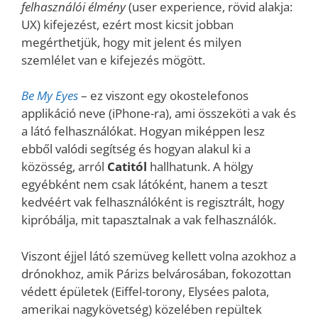
felhasználói élmény
(user experience, rövid alakja:
UX) kifejezést, ezért most kicsit jobban
megérthetjük, hogy mit jelent és milyen
szemlélet van e kifejezés mögött.
Be My Eyes
– ez viszont egy okostelefonos
applikáció neve (iPhone-ra), ami összeköti a vak és
a látó felhasználókat. Hogyan miképpen lesz
ebből valódi segítség és hogyan alakul ki a
közösség, arról
Catitól
hallhatunk. A hölgy
egyébként nem csak látóként, hanem a teszt
kedvéért vak felhasználóként is regisztrált, hogy
kipróbálja, mit tapasztalnak a vak felhasználók.
Viszont éjjel látó szemüveg kellett volna azokhoz a
drónokhoz, amik Párizs belvárosában, fokozottan
védett épületek (Eiffel-torony, Elysées palota,
amerikai nagykövetség) közelében repültek