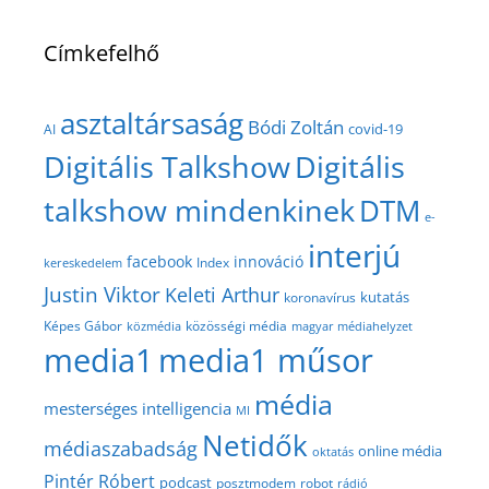
Címkefelhő
asztaltársaság
Bódi Zoltán
covid-19
AI
Digitális Talkshow
Digitális
talkshow mindenkinek
DTM
e-
interjú
facebook
innováció
Index
kereskedelem
Justin Viktor
Keleti Arthur
kutatás
koronavírus
közösségi média
Képes Gábor
közmédia
magyar médiahelyzet
media1
media1 műsor
média
mesterséges intelligencia
MI
Netidők
médiaszabadság
online média
oktatás
Pintér Róbert
podcast
posztmodem
robot
rádió