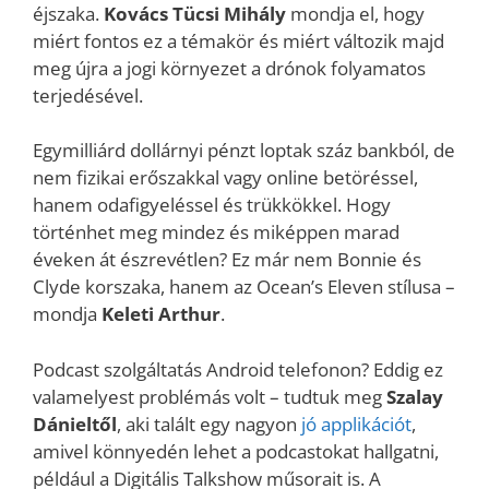
éjszaka.
Kovács Tücsi Mihály
mondja el, hogy
miért fontos ez a témakör és miért változik majd
meg újra a jogi környezet a drónok folyamatos
terjedésével.
Egymilliárd dollárnyi pénzt loptak száz bankból, de
nem fizikai erőszakkal vagy online betöréssel,
hanem odafigyeléssel és trükkökkel. Hogy
történhet meg mindez és miképpen marad
éveken át észrevétlen? Ez már nem Bonnie és
Clyde korszaka, hanem az Ocean’s Eleven stílusa –
mondja
Keleti Arthur
.
Podcast szolgáltatás Android telefonon? Eddig ez
valamelyest problémás volt – tudtuk meg
Szalay
Dánieltől
, aki talált egy nagyon
jó applikációt
,
amivel könnyedén lehet a podcastokat hallgatni,
például a Digitális Talkshow műsorait is. A