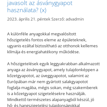
javasolt az ásványgyapot
használata? (x)
2023. április 21. péntek
Szerző:
advadmin
A különféle anyagokkal megvalósított
hőszigetelés fontos eleme az épületeknek,
ugyanis ezáltal biztosítható az otthonok kellemes
klímája és energiahatékony működése.
A hőszigetelések egyik leggyakrabban alkalmazott
anyaga az ásványgyapot, amely tulajdonképpen a
kőzetgyapotot, az üveggyapotot, valamint az
Európában már nem gyártott salakgyapotot
foglalja magába, mégis sokan, még szakemberek
is a kőzetgyapot szigetelésekre használják.
Mindkettő természetes alapanyagból készül, jó
hő- és hangszigetelési tulajdonságokkal