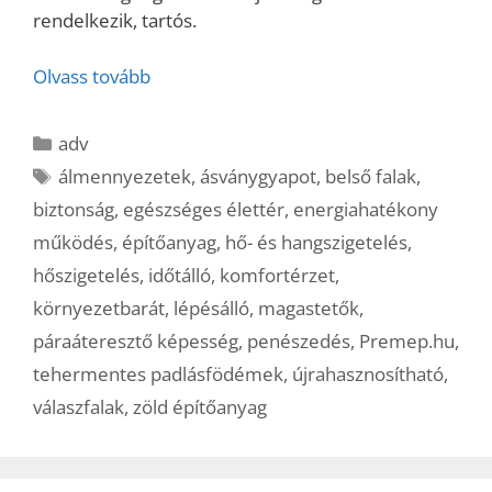
rendelkezik, tartós.
Olvass tovább
Kategória
adv
Címkék
álmennyezetek
,
ásványgyapot
,
belső falak
,
biztonság
,
egészséges élettér
,
energiahatékony
működés
,
építőanyag
,
hő- és hangszigetelés
,
hőszigetelés
,
időtálló
,
komfortérzet
,
környezetbarát
,
lépésálló
,
magastetők
,
páraáteresztő képesség
,
penészedés
,
Premep.hu
,
tehermentes padlásfödémek
,
újrahasznosítható
,
válaszfalak
,
zöld építőanyag