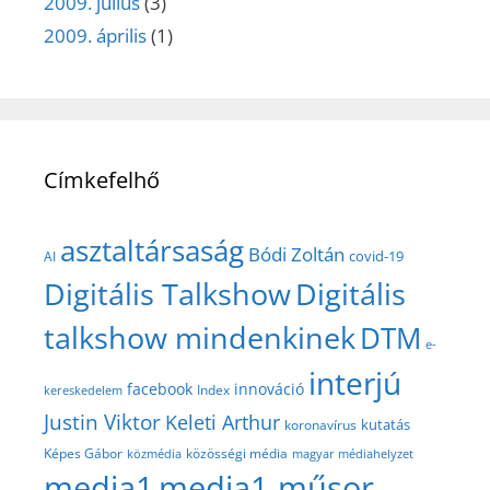
2009. július
(3)
2009. április
(1)
Címkefelhő
asztaltársaság
Bódi Zoltán
covid-19
AI
Digitális Talkshow
Digitális
talkshow mindenkinek
DTM
e-
interjú
facebook
innováció
Index
kereskedelem
Justin Viktor
Keleti Arthur
kutatás
koronavírus
közösségi média
Képes Gábor
közmédia
magyar médiahelyzet
media1
media1 műsor