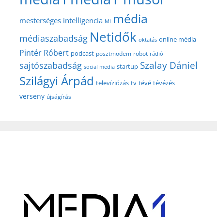
média
mesterséges intelligencia
MI
Netidők
médiaszabadság
online média
oktatás
Pintér Róbert
podcast
posztmodem
robot
rádió
Szalay Dániel
sajtószabadság
startup
social media
Szilágyi Árpád
televíziózás
tv
tévé
tévézés
verseny
újságírás