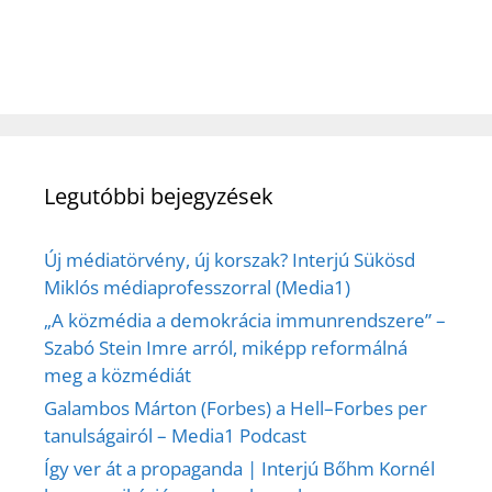
Legutóbbi bejegyzések
Új médiatörvény, új korszak? Interjú Sükösd
Miklós médiaprofesszorral (Media1)
„A közmédia a demokrácia immunrendszere” –
Szabó Stein Imre arról, miképp reformálná
meg a közmédiát
Galambos Márton (Forbes) a Hell–Forbes per
tanulságairól – Media1 Podcast
Így ver át a propaganda | Interjú Bőhm Kornél