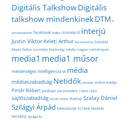
Digitális Talkshow
Digitális
talkshow mindenkinek
DTM
e-
interjú
facebook
innováció
Index
kereskedelem
Justin Viktor
Keleti Arthur
kutatás
koronavírus
közösségi média
Képes Gábor
közmédia
magyar médiahelyzet
media1
media1 műsor
média
mesterséges intelligencia
MI
Netidők
médiaszabadság
online média
oktatás
Pintér Róbert
podcast
posztmodem
robot
rádió
Szalay Dániel
sajtószabadság
startup
social media
Szilágyi Árpád
televíziózás
tv
tévé
tévézés
verseny
újságírás