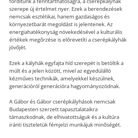
fordítunk a fenntarthatóságra, a cserépkályhák
szerepe új értelmet nyer. Ezek a berendezések
nemcsak esztétikai, hanem gazdaságos és
környezetbarát megoldást is jelentenek. Az
energiahatékonyság növekedésével a kulturális
értékek megőrzése is előrevetíti a cserépkályhák
jövőjét.
Ezek a kályhák egyfajta híd szerepét is betöltik a
múlt és a jelen között, mivel az egyedülálló
kézműves technikák, amelyekkel készülnek,
generációról generációra hagyományozódnak.
A Gábor és Gábor cserépkályhások nemcsak
Budapesten szerzett tapasztalataikra
támaszkodnak, de elhivatottságuk és a kultúra
iránti tiszteletük fémjelzi munkájuk minőségét.