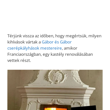
Térjünk vissza az időben, hogy megértsük, milyen
kihívások vártak a
Gábor és Gábor
cserépkályhások mestereire
, amikor
Franciaországban, egy kastély renoválásában
vettek részt.