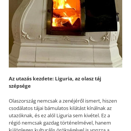
Az utazás kezdete: Liguria, az olasz táj
szépsége
Olaszország nemcsak a zenéjéről ismert, hiszen
csodálatos tájai bámulatos kilátást kínálnak az
utazóknak, és ez alól Liguria sem kivétel. Ez a
régió nemcsak gazdag történelmével, hanem
különleges kulturális örökségével is vonzza a