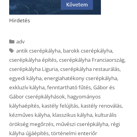
Hirdetés
Kategória
adv
Címkék
antik cserépkályha
,
barokk cserépkályha
,
cserépkályha építés
,
cserépkályha Franciaország
,
cserépkályha Liguria
,
cserépkályha restaurálás
,
egyedi kályha
,
energiahatékony cserépkályha
,
exkluzív kályha
,
fenntartható fűtés
,
Gábor és
Gábor cserépkályhások
,
hagyományos
kályhaépítés
,
kastély felújítás
,
kastély renoválás
,
kézműves kályha
,
klasszikus kályha
,
kulturális
örökség megőrzés
,
művészi cserépkályha
,
régi
kályha újjáépítés
,
történelmi enteriőr