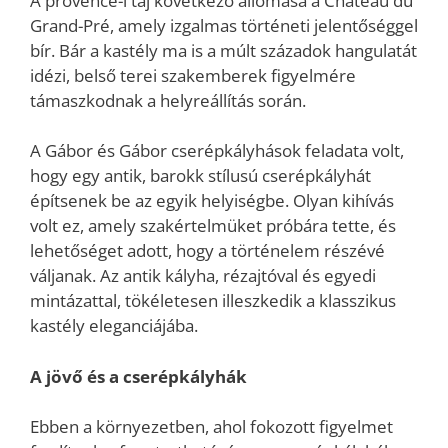
A provence-i táj következő állomása a Château du
Grand-Pré, amely izgalmas történeti jelentőséggel
bír. Bár a kastély ma is a múlt századok hangulatát
idézi, belső terei szakemberek figyelmére
támaszkodnak a helyreállítás során.
A Gábor és Gábor cserépkályhások feladata volt,
hogy egy antik, barokk stílusú cserépkályhát
építsenek be az egyik helyiségbe. Olyan kihívás
volt ez, amely szakértelmüket próbára tette, és
lehetőséget adott, hogy a történelem részévé
váljanak. Az antik kályha, rézajtóval és egyedi
mintázattal, tökéletesen illeszkedik a klasszikus
kastély eleganciájába.
A jövő és a cserépkályhák
Ebben a környezetben, ahol fokozott figyelmet