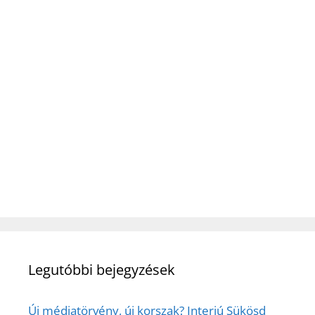
Legutóbbi bejegyzések
Új médiatörvény, új korszak? Interjú Sükösd