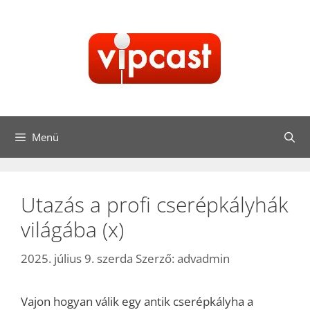
Kilépés
a
tartalomba
Menü
Utazás a profi cserépkályhák
világába (x)
2025. július 9. szerda
Szerző:
advadmin
Vajon hogyan válik egy antik cserépkályha a