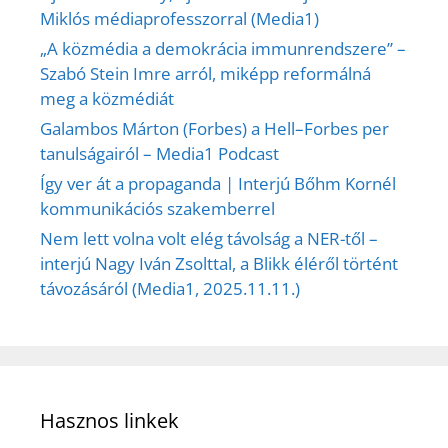
Miklós médiaprofesszorral (Media1)
„A közmédia a demokrácia immunrendszere” –
Szabó Stein Imre arról, miképp reformálná
meg a közmédiát
Galambos Márton (Forbes) a Hell–Forbes per
tanulságairól – Media1 Podcast
Így ver át a propaganda | Interjú Bőhm Kornél
kommunikációs szakemberrel
Nem lett volna volt elég távolság a NER-től –
interjú Nagy Iván Zsolttal, a Blikk éléről történt
távozásáról (Media1, 2025.11.11.)
Hasznos linkek