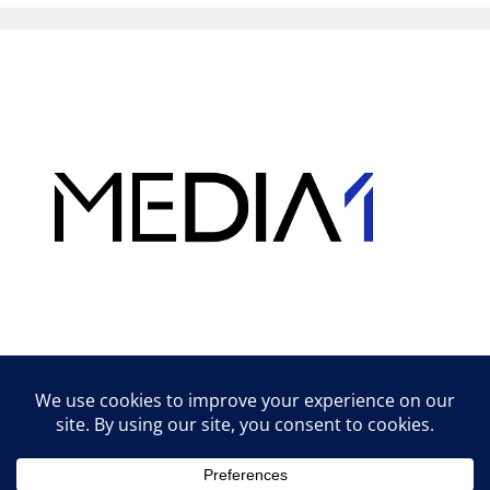
Hirdetés
Lifestyle tippek & trükkök