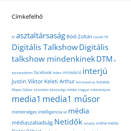
Címkefelhő
asztaltársaság
Bódi Zoltán
covid-19
AI
Digitális Talkshow
Digitális
talkshow mindenkinek
DTM
e-
interjú
facebook
innováció
Index
kereskedelem
Justin Viktor
Keleti Arthur
kutatás
koronavírus
közösségi média
Képes Gábor
közmédia
magyar médiahelyzet
media1
media1 műsor
média
mesterséges intelligencia
MI
Netidők
médiaszabadság
online média
oktatás