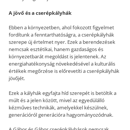
A jövő és a cserépkályhák
Ebben a környezetben, ahol fokozott figyelmet
fordítunk a fenntarthatóságra, a cserépkályhák
szerepe új értelmet nyer. Ezek a berendezések
nemcsak esztétikai, hanem gazdaságos és
környezetbarát megoldást is jelentenek. Az
energiahatékonyság növekedésével a kulturális
értékek megőrzése is előrevetíti a cserépkályhák
jövőjét.
Ezek a kályhák egyfajta híd szerepét is betöltik a
múlt és a jelen között, mivel az egyedülálló
kézműves technikák, amelyekkel készülnek,
generációról generációra hagyományozódnak.
A Gábor és Gábor cserépkályhások nemcsak