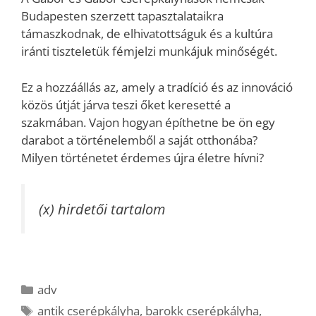
Budapesten szerzett tapasztalataikra
támaszkodnak, de elhivatottságuk és a kultúra
iránti tiszteletük fémjelzi munkájuk minőségét.
Ez a hozzáállás az, amely a tradíció és az innováció
közös útját járva teszi őket keresetté a
szakmában. Vajon hogyan építhetne be ön egy
darabot a történelemből a saját otthonába?
Milyen történetet érdemes újra életre hívni?
(x) hirdetői tartalom
Kategória
adv
Címkék
antik cserépkályha
,
barokk cserépkályha
,