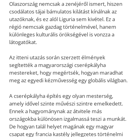
Olaszország nemcsak a zenéjéről ismert, hiszen
csodálatos tájai bámulatos kilátást kínálnak az
utazóknak, és ez alól Liguria sem kivétel. Ez a
régió nemcsak gazdag történelmével, hanem
különleges kulturális örökségével is vonzza a
látogatókat.
Az itteni utazás során szerzett élmények
segítették a magyarországi cserépkályha
mestereket, hogy megértsék, hogyan maradhat
meg az egyedi kézművesség egy globális világban.
A cserépkályha építés egy olyan mesterség,
amely idővel szinte művészi szintre emelkedett.
Ennek a hagyománynak az átvitele más
országokba különösen izgalmassá teszi a munkát.
De hogyan talál helyet magának egy magyar
csapat egy francia kastély jellegzetes történelmi