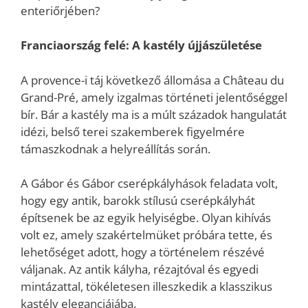
enteriőrjében?
Franciaország felé: A kastély újjászületése
A provence-i táj következő állomása a Château du
Grand-Pré, amely izgalmas történeti jelentőséggel
bír. Bár a kastély ma is a múlt századok hangulatát
idézi, belső terei szakemberek figyelmére
támaszkodnak a helyreállítás során.
A Gábor és Gábor cserépkályhások feladata volt,
hogy egy antik, barokk stílusú cserépkályhát
építsenek be az egyik helyiségbe. Olyan kihívás
volt ez, amely szakértelmüket próbára tette, és
lehetőséget adott, hogy a történelem részévé
váljanak. Az antik kályha, rézajtóval és egyedi
mintázattal, tökéletesen illeszkedik a klasszikus
kastély eleganciájába.