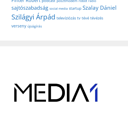
Pintér Róbert
podcast
posztmodem
robot
rádió
Szalay Dániel
sajtószabadság
startup
social media
Szilágyi Árpád
televíziózás
tv
tévé
tévézés
verseny
újságírás