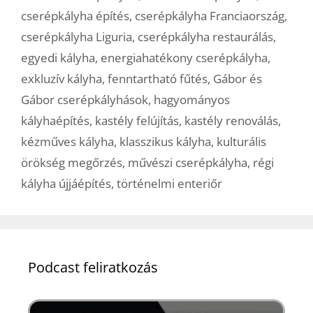
cserépkályha építés
,
cserépkályha Franciaország
,
cserépkályha Liguria
,
cserépkályha restaurálás
,
egyedi kályha
,
energiahatékony cserépkályha
,
exkluzív kályha
,
fenntartható fűtés
,
Gábor és
Gábor cserépkályhások
,
hagyományos
kályhaépítés
,
kastély felújítás
,
kastély renoválás
,
kézműves kályha
,
klasszikus kályha
,
kulturális
örökség megőrzés
,
művészi cserépkályha
,
régi
kályha újjáépítés
,
történelmi enteriőr
Podcast feliratkozás