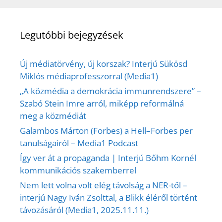
Legutóbbi bejegyzések
Új médiatörvény, új korszak? Interjú Sükösd
Miklós médiaprofesszorral (Media1)
„A közmédia a demokrácia immunrendszere” –
Szabó Stein Imre arról, miképp reformálná
meg a közmédiát
Galambos Márton (Forbes) a Hell–Forbes per
tanulságairól – Media1 Podcast
Így ver át a propaganda | Interjú Bőhm Kornél
kommunikációs szakemberrel
Nem lett volna volt elég távolság a NER-től –
interjú Nagy Iván Zsolttal, a Blikk éléről történt
távozásáról (Media1, 2025.11.11.)