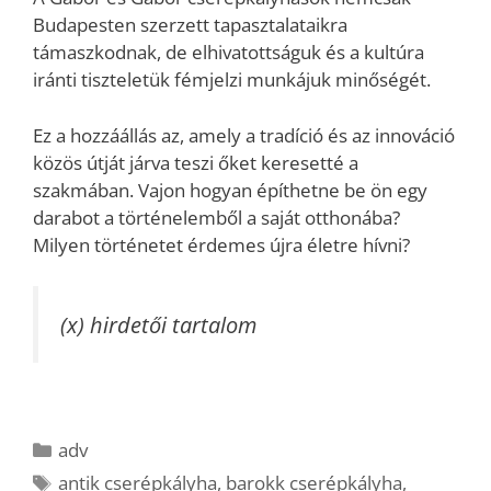
Budapesten szerzett tapasztalataikra
támaszkodnak, de elhivatottságuk és a kultúra
iránti tiszteletük fémjelzi munkájuk minőségét.
Ez a hozzáállás az, amely a tradíció és az innováció
közös útját járva teszi őket keresetté a
szakmában. Vajon hogyan építhetne be ön egy
darabot a történelemből a saját otthonába?
Milyen történetet érdemes újra életre hívni?
(x) hirdetői tartalom
Kategória
adv
Címkék
antik cserépkályha
,
barokk cserépkályha
,