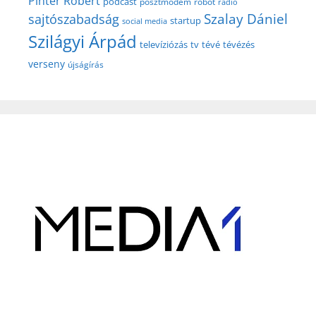
Pintér Róbert
podcast
posztmodem
robot
rádió
Szalay Dániel
sajtószabadság
startup
social media
Szilágyi Árpád
televíziózás
tv
tévé
tévézés
verseny
újságírás