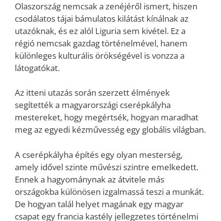
Olaszország nemcsak a zenéjéről ismert, hiszen
csodálatos tájai bámulatos kilátást kínálnak az
utazóknak, és ez alól Liguria sem kivétel. Ez a
régió nemcsak gazdag történelmével, hanem
különleges kulturális örökségével is vonzza a
látogatókat.
Az itteni utazás során szerzett élmények
segítették a magyarországi cserépkályha
mestereket, hogy megértsék, hogyan maradhat
meg az egyedi kézművesség egy globális világban.
A cserépkályha építés egy olyan mesterség,
amely idővel szinte művészi szintre emelkedett.
Ennek a hagyománynak az átvitele más
országokba különösen izgalmassá teszi a munkát.
De hogyan talál helyet magának egy magyar
csapat egy francia kastély jellegzetes történelmi