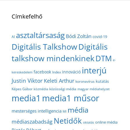
Címkefelhő
asztaltársaság
Bódi Zoltán
covid-19
AI
Digitális Talkshow
Digitális
talkshow mindenkinek
DTM
e-
interjú
facebook
innováció
Index
kereskedelem
Justin Viktor
Keleti Arthur
kutatás
koronavírus
közösségi média
Képes Gábor
közmédia
magyar médiahelyzet
media1
media1 műsor
média
mesterséges intelligencia
MI
Netidők
médiaszabadság
online média
oktatás