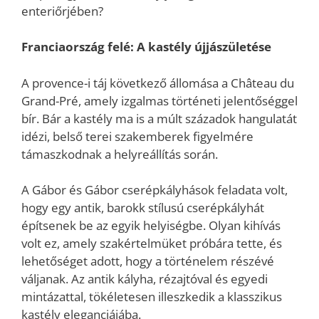
enteriőrjében?
Franciaország felé: A kastély újjászületése
A provence-i táj következő állomása a Château du
Grand-Pré, amely izgalmas történeti jelentőséggel
bír. Bár a kastély ma is a múlt századok hangulatát
idézi, belső terei szakemberek figyelmére
támaszkodnak a helyreállítás során.
A Gábor és Gábor cserépkályhások feladata volt,
hogy egy antik, barokk stílusú cserépkályhát
építsenek be az egyik helyiségbe. Olyan kihívás
volt ez, amely szakértelmüket próbára tette, és
lehetőséget adott, hogy a történelem részévé
váljanak. Az antik kályha, rézajtóval és egyedi
mintázattal, tökéletesen illeszkedik a klasszikus
kastély eleganciájába.