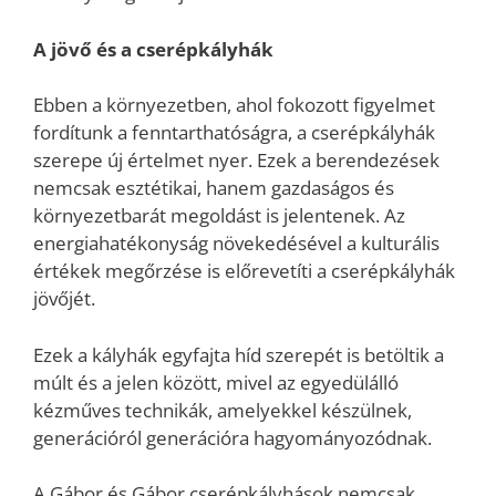
A jövő és a cserépkályhák
Ebben a környezetben, ahol fokozott figyelmet
fordítunk a fenntarthatóságra, a cserépkályhák
szerepe új értelmet nyer. Ezek a berendezések
nemcsak esztétikai, hanem gazdaságos és
környezetbarát megoldást is jelentenek. Az
energiahatékonyság növekedésével a kulturális
értékek megőrzése is előrevetíti a cserépkályhák
jövőjét.
Ezek a kályhák egyfajta híd szerepét is betöltik a
múlt és a jelen között, mivel az egyedülálló
kézműves technikák, amelyekkel készülnek,
generációról generációra hagyományozódnak.
A Gábor és Gábor cserépkályhások nemcsak