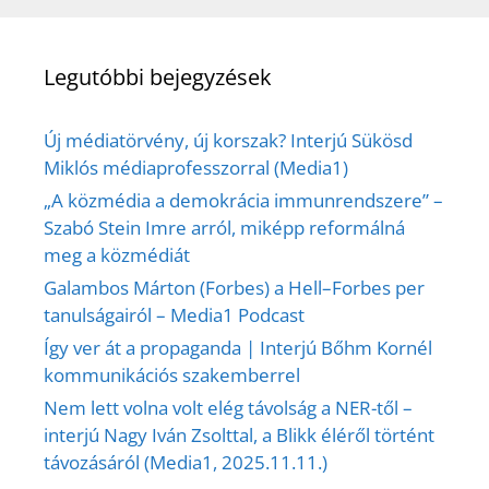
Legutóbbi bejegyzések
Új médiatörvény, új korszak? Interjú Sükösd
Miklós médiaprofesszorral (Media1)
„A közmédia a demokrácia immunrendszere” –
Szabó Stein Imre arról, miképp reformálná
meg a közmédiát
Galambos Márton (Forbes) a Hell–Forbes per
tanulságairól – Media1 Podcast
Így ver át a propaganda | Interjú Bőhm Kornél
kommunikációs szakemberrel
Nem lett volna volt elég távolság a NER-től –
interjú Nagy Iván Zsolttal, a Blikk éléről történt
távozásáról (Media1, 2025.11.11.)