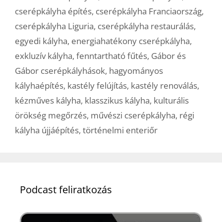
cserépkályha építés
,
cserépkályha Franciaország
,
cserépkályha Liguria
,
cserépkályha restaurálás
,
egyedi kályha
,
energiahatékony cserépkályha
,
exkluzív kályha
,
fenntartható fűtés
,
Gábor és
Gábor cserépkályhások
,
hagyományos
kályhaépítés
,
kastély felújítás
,
kastély renoválás
,
kézműves kályha
,
klasszikus kályha
,
kulturális
örökség megőrzés
,
művészi cserépkályha
,
régi
kályha újjáépítés
,
történelmi enteriőr
Podcast feliratkozás