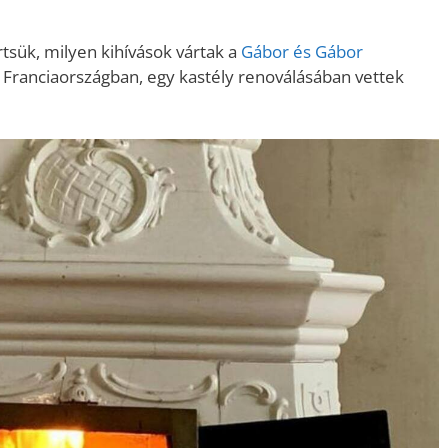
tsük, milyen kihívások vártak a
Gábor és Gábor
 Franciaországban, egy kastély renoválásában vettek