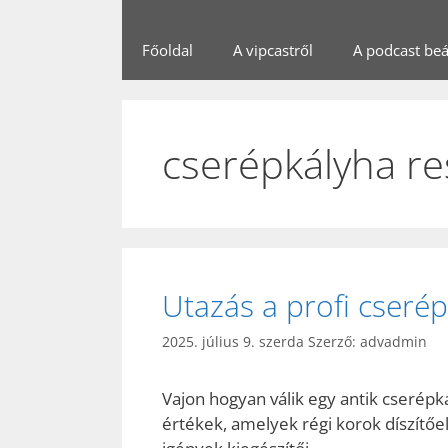
Főoldal
A vipcastről
A podcast beál
cserépkályha re
Utazás a profi cserép
2025. július 9. szerda
Szerző:
advadmin
Vajon hogyan válik egy antik cserépk
értékek, amelyek régi korok díszítő