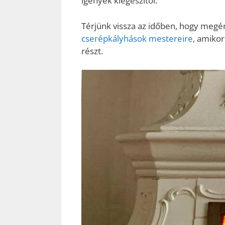
igények kiegészítői.
Térjünk vissza az időben, hogy megér
cserépkályhások mestereire
, amikor
részt.