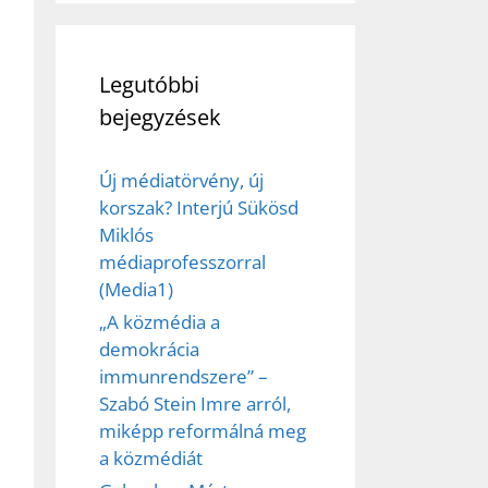
Legutóbbi
bejegyzések
Új médiatörvény, új
korszak? Interjú Sükösd
Miklós
médiaprofesszorral
(Media1)
„A közmédia a
demokrácia
immunrendszere” –
Szabó Stein Imre arról,
miképp reformálná meg
a közmédiát