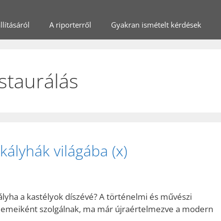
lításáról
A riporterről
Gyakran ismételt kérdések
staurálás
kályhák világába (x)
ályha a kastélyok díszévé? A történelmi és művészi
elemeiként szolgálnak, ma már újraértelmezve a modern