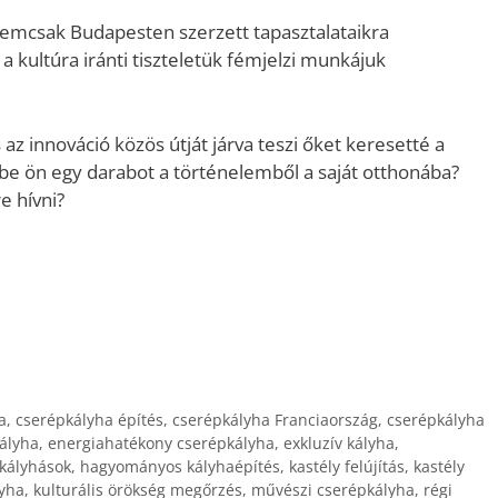
emcsak Budapesten szerzett tapasztalataikra
 kultúra iránti tiszteletük fémjelzi munkájuk
s az innováció közös útját járva teszi őket keresetté a
e ön egy darabot a történelemből a saját otthonába?
e hívni?
a
,
cserépkályha építés
,
cserépkályha Franciaország
,
cserépkályha
ályha
,
energiahatékony cserépkályha
,
exkluzív kályha
,
kályhások
,
hagyományos kályhaépítés
,
kastély felújítás
,
kastély
lyha
,
kulturális örökség megőrzés
,
művészi cserépkályha
,
régi