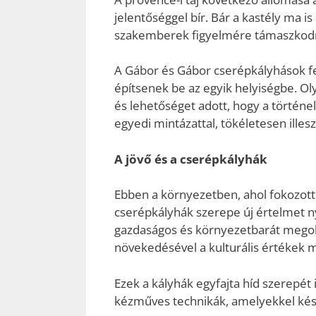
jelentőséggel bír. Bár a kastély ma is
szakemberek figyelmére támaszkodna
A Gábor és Gábor cserépkályhások fel
építsenek be az egyik helyiségbe. Ol
és lehetőséget adott, hogy a történel
egyedi mintázattal, tökéletesen illesz
A jövő és a cserépkályhák
Ebben a környezetben, ahol fokozott 
cserépkályhák szerepe új értelmet 
gazdaságos és környezetbarát megol
növekedésével a kulturális értékek m
Ezek a kályhák egyfajta híd szerepét i
kézműves technikák, amelyekkel ké