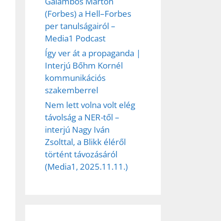
Galambos Márton
(Forbes) a Hell–Forbes
per tanulságairól –
Media1 Podcast
Így ver át a propaganda |
Interjú Bőhm Kornél
kommunikációs
szakemberrel
Nem lett volna volt elég
távolság a NER-től –
interjú Nagy Iván
Zsolttal, a Blikk éléről
történt távozásáról
(Media1, 2025.11.11.)