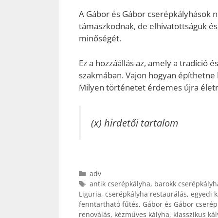
A Gábor és Gábor cserépkályhások n
támaszkodnak, de elhivatottságuk és a
minőségét.
Ez a hozzáállás az, amely a tradíció é
szakmában. Vajon hogyan építhetne b
Milyen történetet érdemes újra életr
(x) hirdetői tartalom
Kategória
adv
Címkék
antik cserépkályha
,
barokk cserépkályh
Liguria
,
cserépkályha restaurálás
,
egyedi k
fenntartható fűtés
,
Gábor és Gábor cserép
renoválás
,
kézműves kályha
,
klasszikus ká