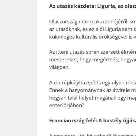
Az utazás kezdete: Liguria, az olas
Olaszország nemcsak a zenéjéről isme
az utazóknak, és ez alól Liguria sem
különleges kulturális örökségével is 
Az itteni utazás során szerzett élmé
mestereket, hogy megértsék, hogya
világban.
A cserépkályha építés egy olyan mes
Ennek a hagyománynak az átvitele m
hogyan talál helyet magának egy magy
enteriőrjében?
Franciaország felé: A kastély újjás
A provence-i táj következő állomása 