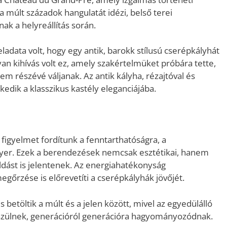
 a múlt századok hangulatát idézi, belső terei
k a helyreállítás során.
adata volt, hogy egy antik, barokk stílusú cserépkályhát
yan kihívás volt ez, amely szakértelmüket próbára tette,
em részévé váljanak. Az antik kályha, rézajtóval és
kedik a klasszikus kastély eleganciájába.
figyelmet fordítunk a fenntarthatóságra, a
nyer. Ezek a berendezések nemcsak esztétikai, hanem
dást is jelentenek. Az energiahatékonyság
egőrzése is előrevetíti a cserépkályhák jövőjét.
s betöltik a múlt és a jelen között, mivel az egyedülálló
szülnek, generációról generációra hagyományozódnak.