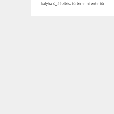
kályha újjáépítés
,
történelmi enteriőr