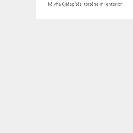
kályha újjáépítés
,
történelmi enteriőr