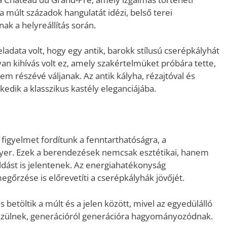
 a múlt századok hangulatát idézi, belső terei
k a helyreállítás során.
adata volt, hogy egy antik, barokk stílusú cserépkályhát
yan kihívás volt ez, amely szakértelmüket próbára tette,
em részévé váljanak. Az antik kályha, rézajtóval és
kedik a klasszikus kastély eleganciájába.
figyelmet fordítunk a fenntarthatóságra, a
nyer. Ezek a berendezések nemcsak esztétikai, hanem
dást is jelentenek. Az energiahatékonyság
egőrzése is előrevetíti a cserépkályhák jövőjét.
s betöltik a múlt és a jelen között, mivel az egyedülálló
szülnek, generációról generációra hagyományozódnak.