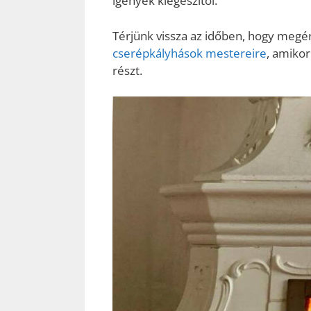
igények kiegészítői.
Térjünk vissza az időben, hogy megér
cserépkályhások mestereire
, amikor
részt.