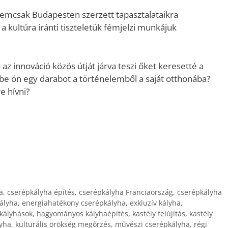
emcsak Budapesten szerzett tapasztalataikra
 kultúra iránti tiszteletük fémjelzi munkájuk
s az innováció közös útját járva teszi őket keresetté a
e ön egy darabot a történelemből a saját otthonába?
e hívni?
a
,
cserépkályha építés
,
cserépkályha Franciaország
,
cserépkályha
ályha
,
energiahatékony cserépkályha
,
exkluzív kályha
,
kályhások
,
hagyományos kályhaépítés
,
kastély felújítás
,
kastély
lyha
,
kulturális örökség megőrzés
,
művészi cserépkályha
,
régi