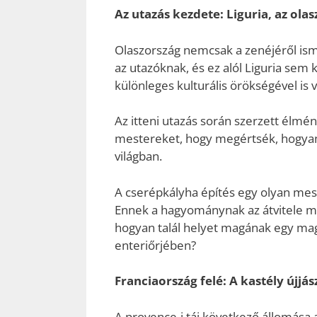
Az utazás kezdete: Liguria, az olas
Olaszország nemcsak a zenéjéről isme
az utazóknak, és ez alól Liguria sem
különleges kulturális örökségével is 
Az itteni utazás során szerzett élmé
mestereket, hogy megértsék, hogya
világban.
A cserépkályha építés egy olyan mes
Ennek a hagyománynak az átvitele m
hogyan talál helyet magának egy magy
enteriőrjében?
Franciaország felé: A kastély újjás
A provence-i táj következő állomása 