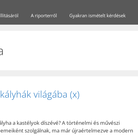
lításáról
A riporterről
Gyakran ismételt kérdések
a
kályhák világába (x)
ályha a kastélyok díszévé? A történelmi és művészi
elemeiként szolgálnak, ma már újraértelmezve a modern