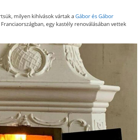
tsük, milyen kihívások vártak a
Gábor és Gábor
 Franciaországban, egy kastély renoválásában vettek