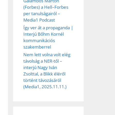
Galambos Márton
(Forbes) a Hell–Forbes
per tanulságairól –
Media1 Podcast
Így ver át a propaganda |
Interjú Bőhm Kornél
kommunikációs
szakemberrel
Nem lett volna volt elég
távolság a NER-től –
interjú Nagy Iván
Zsolttal, a Blikk éléről
történt távozásáról
(Media1, 2025.11.11.)