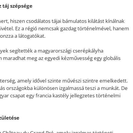
z táj szépsége
rt, hiszen csodálatos tájai bámulatos kilátást kínálnak
 kivétel. Ez a régió nemcsak gazdag történelmével, hanem
vonzza a látogatókat.
nyek segítették a magyarországi cserépkályha
n maradhat meg az egyedi kézművesség egy globális
terség, amely idővel szinte művészi szintre emelkedett.
ás országokba különösen izgalmassá teszi a munkát. De
ar csapat egy francia kastély jellegzetes történelmi
zületése
a Château du Grand-Pré, amely izgalmas történeti