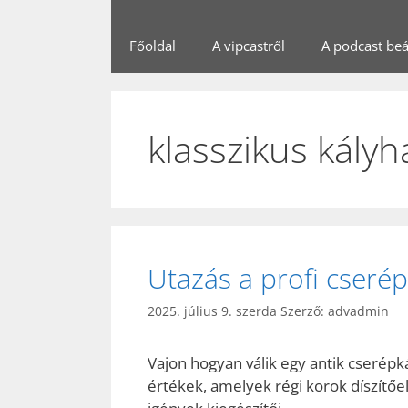
Főoldal
A vipcastről
A podcast beál
klasszikus kályh
Utazás a profi cserép
2025. július 9. szerda
Szerző:
advadmin
Vajon hogyan válik egy antik cserépk
értékek, amelyek régi korok díszítő