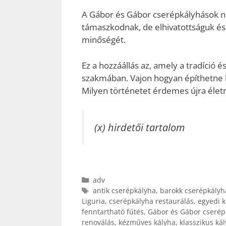
A Gábor és Gábor cserépkályhások n
támaszkodnak, de elhivatottságuk és a
minőségét.
Ez a hozzáállás az, amely a tradíció é
szakmában. Vajon hogyan építhetne b
Milyen történetet érdemes újra életr
(x) hirdetői tartalom
Kategória
adv
Címkék
antik cserépkályha
,
barokk cserépkályh
Liguria
,
cserépkályha restaurálás
,
egyedi k
fenntartható fűtés
,
Gábor és Gábor cserép
renoválás
,
kézműves kályha
,
klasszikus ká