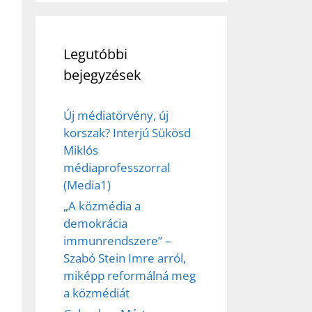
Legutóbbi
bejegyzések
Új médiatörvény, új
korszak? Interjú Sükösd
Miklós
médiaprofesszorral
(Media1)
„A közmédia a
demokrácia
immunrendszere” –
Szabó Stein Imre arról,
miképp reformálná meg
a közmédiát