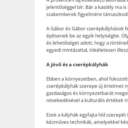
jelentőséggel bír. Bár a kastély ma is
szakemberek figyelmére támaszkodna
A Gábor és Gábor cserépkályhások fel
építsenek be az egyik helyiségbe. Ol
és lehetőséget adott, hogy a történel
egyedi mintázattal, tökéletesen illesz
A jövő és a cserépkályhák
Ebben a környezetben, ahol fokozott 
cserépkályhák szerepe új értelmet 
gazdaságos és környezetbarát megol
növekedésével a kulturális értékek m
Ezek a kályhák egyfajta híd szerepét i
kézműves technikák, amelyekkel ké