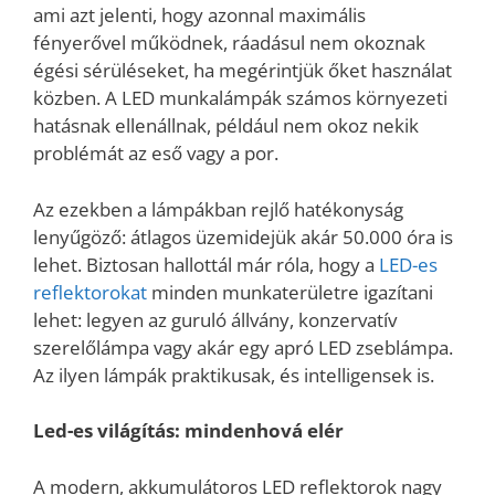
ami azt jelenti, hogy azonnal maximális
fényerővel működnek, ráadásul nem okoznak
égési sérüléseket, ha megérintjük őket használat
közben. A LED munkalámpák számos környezeti
hatásnak ellenállnak, például nem okoz nekik
problémát az eső vagy a por.
Az ezekben a lámpákban rejlő hatékonyság
lenyűgöző: átlagos üzemidejük akár 50.000 óra is
lehet. Biztosan hallottál már róla, hogy a
LED-es
reflektorokat
minden munkaterületre igazítani
lehet: legyen az guruló állvány, konzervatív
szerelőlámpa vagy akár egy apró LED zseblámpa.
Az ilyen lámpák praktikusak, és intelligensek is.
Led-es világítás: mindenhová elér
A modern, akkumulátoros LED reflektorok nagy