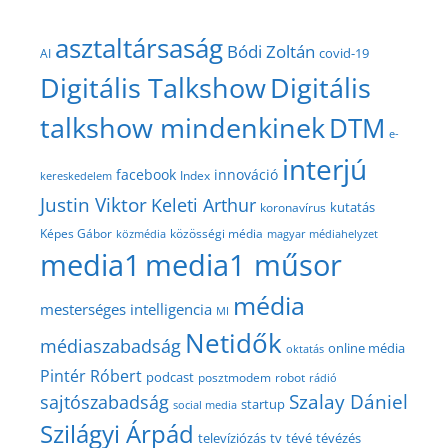
asztaltársaság
Bódi Zoltán
covid-19
AI
Digitális Talkshow
Digitális
talkshow mindenkinek
DTM
e-
interjú
facebook
innováció
Index
kereskedelem
Justin Viktor
Keleti Arthur
kutatás
koronavírus
közösségi média
Képes Gábor
közmédia
magyar médiahelyzet
media1
media1 műsor
média
mesterséges intelligencia
MI
Netidők
médiaszabadság
online média
oktatás
Pintér Róbert
podcast
posztmodem
robot
rádió
Szalay Dániel
sajtószabadság
startup
social media
Szilágyi Árpád
televíziózás
tv
tévé
tévézés