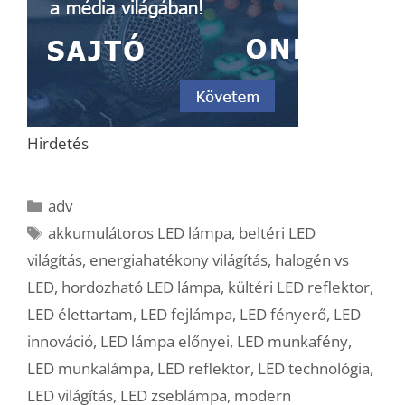
Hirdetés
Kategória
adv
Címkék
akkumulátoros LED lámpa
,
beltéri LED
világítás
,
energiahatékony világítás
,
halogén vs
LED
,
hordozható LED lámpa
,
kültéri LED reflektor
,
LED élettartam
,
LED fejlámpa
,
LED fényerő
,
LED
innováció
,
LED lámpa előnyei
,
LED munkafény
,
LED munkalámpa
,
LED reflektor
,
LED technológia
,
LED világítás
,
LED zseblámpa
,
modern