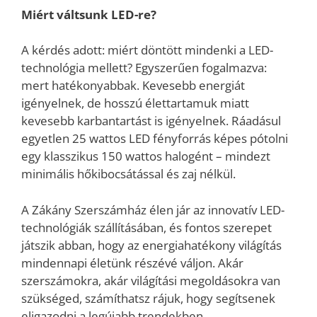
Miért váltsunk LED-re?
A kérdés adott: miért döntött mindenki a LED-
technológia mellett? Egyszerűen fogalmazva:
mert hatékonyabbak. Kevesebb energiát
igényelnek, de hosszú élettartamuk miatt
kevesebb karbantartást is igényelnek. Ráadásul
egyetlen 25 wattos LED fényforrás képes pótolni
egy klasszikus 150 wattos halogént – mindezt
minimális hőkibocsátással és zaj nélkül.
A Zákány Szerszámház élen jár az innovatív LED-
technológiák szállításában, és fontos szerepet
játszik abban, hogy az energiahatékony világítás
mindennapi életünk részévé váljon. Akár
szerszámokra, akár világítási megoldásokra van
szükséged, számíthatsz rájuk, hogy segítsenek
eligazodni a legújabb trendekben.