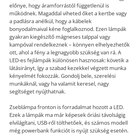
előnye, hogy áramforrástól függetlenül is
működnek. Magaddal viheted őket a kertbe vagy
a padlásra anélkül, hogy a kábelek
bonyodalmaival kéne foglalkoznod. Ezen lámpák
gyakran kiegészítő mágneses talppal vagy
kampóval rendelkeznek – könnyen elhelyezhetők
ott, ahol a fény a legnagyobb szükség van rá. A
LED-es fejlámpák különösen hasznosak: követik a
látásirányt, így a szabad kezekkel végzett munka
kényelmét fokozzák. Gondolj bele, szerelési
munkáknál, vagy ha valamit keresel, nagy
segítséget nyújthatnak.
Zseblámpa fronton is forradalmat hozott a LED.
Ezek a lámpák ma már képesek óriási távolságig
elvilágítani, USB-ről tölthetőek, és számos modell
még powerbank funkciót is nyújt szükség esetén.