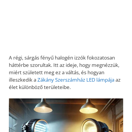
A régi, sárgás fényű halogén izzók fokozatosan
háttérbe szorultak. Itt az ideje, hogy megnézzük,
miért született meg ez a váltás, és hogyan
illeszkedik a
Zákány Szerszámház LED lámpája
az
élet különböző területeibe.