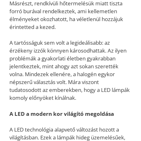
Másrészt, rendkívüli hőtermelésük miatt tiszta
forró burával rendelkeztek, ami kellemetlen
élményeket okozhatott, ha véletlenül hozzájuk
érintetted a kezed.
A tartósságuk sem volt a legideálisabb: az
érzékeny izzók könnyen károsodhattak. Az ilyen
problémák a gyakorlati életben gyakrabban
jelentkeztek, mint ahogy azt sokan szerették
volna. Mindezek ellenére, a halogén egykor
népszerű választás volt. Mára viszont
tudatosodott az emberekben, hogy a LED lámpák
komoly előnyöket kínálnak.
A LED a modern kor világító megoldása
A LED technológia alapvető változást hozott a
világításban. Ezek a lámpák hideg üzemelésűek,