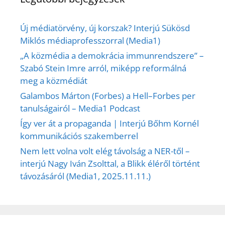
Új médiatörvény, új korszak? Interjú Sükösd
Miklós médiaprofesszorral (Media1)
„A közmédia a demokrácia immunrendszere” –
Szabó Stein Imre arról, miképp reformálná
meg a közmédiát
Galambos Márton (Forbes) a Hell–Forbes per
tanulságairól – Media1 Podcast
Így ver át a propaganda | Interjú Bőhm Kornél
kommunikációs szakemberrel
Nem lett volna volt elég távolság a NER-től –
interjú Nagy Iván Zsolttal, a Blikk éléről történt
távozásáról (Media1, 2025.11.11.)