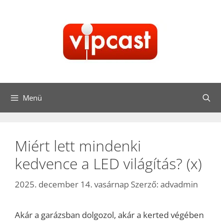
Kilépés
a
tartalomba
Menü
Miért lett mindenki
kedvence a LED világítás? (x)
2025. december 14. vasárnap
Szerző:
advadmin
Akár a garázsban dolgozol, akár a kerted végében