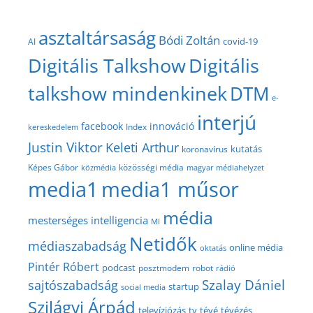
asztaltársaság
Bódi Zoltán
covid-19
AI
Digitális Talkshow
Digitális
talkshow mindenkinek
DTM
e-
interjú
facebook
innováció
Index
kereskedelem
Justin Viktor
Keleti Arthur
kutatás
koronavírus
közösségi média
Képes Gábor
közmédia
magyar médiahelyzet
media1
media1 műsor
média
mesterséges intelligencia
MI
Netidők
médiaszabadság
online média
oktatás
Pintér Róbert
podcast
posztmodem
robot
rádió
Szalay Dániel
sajtószabadság
startup
social media
Szilágyi Árpád
televíziózás
tv
tévé
tévézés