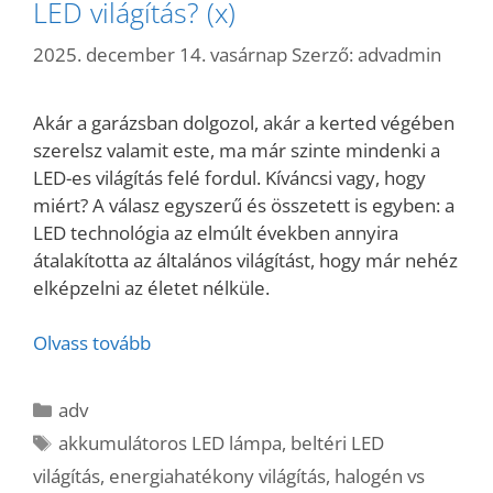
LED világítás? (x)
2025. december 14. vasárnap
Szerző:
advadmin
Akár a garázsban dolgozol, akár a kerted végében
szerelsz valamit este, ma már szinte mindenki a
LED-es világítás felé fordul. Kíváncsi vagy, hogy
miért? A válasz egyszerű és összetett is egyben: a
LED technológia az elmúlt években annyira
átalakította az általános világítást, hogy már nehéz
elképzelni az életet nélküle.
Olvass tovább
Kategória
adv
Címkék
akkumulátoros LED lámpa
,
beltéri LED
világítás
,
energiahatékony világítás
,
halogén vs