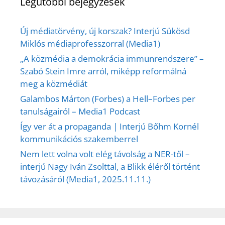
Legutóbbi bejegyzések
Új médiatörvény, új korszak? Interjú Sükösd
Miklós médiaprofesszorral (Media1)
„A közmédia a demokrácia immunrendszere” –
Szabó Stein Imre arról, miképp reformálná
meg a közmédiát
Galambos Márton (Forbes) a Hell–Forbes per
tanulságairól – Media1 Podcast
Így ver át a propaganda | Interjú Bőhm Kornél
kommunikációs szakemberrel
Nem lett volna volt elég távolság a NER-től –
interjú Nagy Iván Zsolttal, a Blikk éléről történt
távozásáról (Media1, 2025.11.11.)