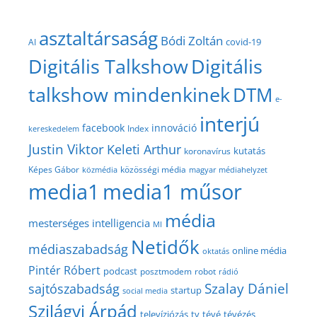
asztaltársaság
Bódi Zoltán
covid-19
AI
Digitális Talkshow
Digitális
talkshow mindenkinek
DTM
e-
interjú
facebook
innováció
Index
kereskedelem
Justin Viktor
Keleti Arthur
kutatás
koronavírus
közösségi média
Képes Gábor
közmédia
magyar médiahelyzet
media1
media1 műsor
média
mesterséges intelligencia
MI
Netidők
médiaszabadság
online média
oktatás
Pintér Róbert
podcast
posztmodem
robot
rádió
Szalay Dániel
sajtószabadság
startup
social media
Szilágyi Árpád
televíziózás
tv
tévé
tévézés