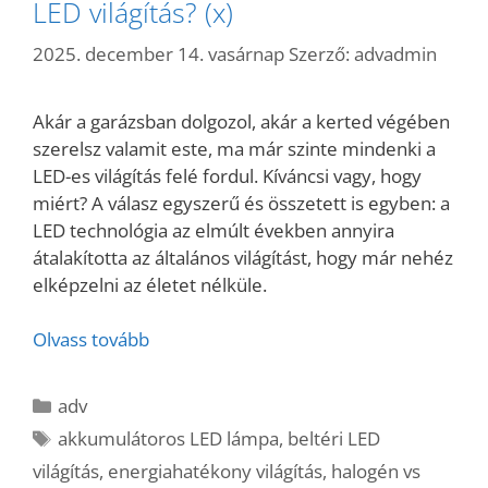
LED világítás? (x)
2025. december 14. vasárnap
Szerző:
advadmin
Akár a garázsban dolgozol, akár a kerted végében
szerelsz valamit este, ma már szinte mindenki a
LED-es világítás felé fordul. Kíváncsi vagy, hogy
miért? A válasz egyszerű és összetett is egyben: a
LED technológia az elmúlt években annyira
átalakította az általános világítást, hogy már nehéz
elképzelni az életet nélküle.
Olvass tovább
Kategória
adv
Címkék
akkumulátoros LED lámpa
,
beltéri LED
világítás
,
energiahatékony világítás
,
halogén vs