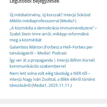
Legutóbbi bejegyzések
Új médiatörvény, új korszak? Interjú Sükösd
Miklós médiaprofesszorral (Media1)
„A közmédia a demokrácia immunrendszere” –
Szabó Stein Imre arról, miképp reformálná
meg a közmédiát
Galambos Márton (Forbes) a Hell–Forbes per
tanulságairól – Media1 Podcast
Így ver át a propaganda | Interjú Bőhm Kornél
kommunikációs szakemberrel
Nem lett volna volt elég távolság a NER-től –
interjú Nagy Iván Zsolttal, a Blikk éléről történt
távozásáról (Media1, 2025.11.11.)