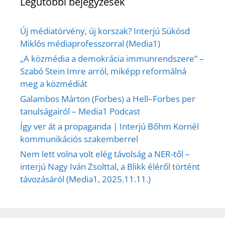
Legutóbbi bejegyzések
Új médiatörvény, új korszak? Interjú Sükösd
Miklós médiaprofesszorral (Media1)
„A közmédia a demokrácia immunrendszere” –
Szabó Stein Imre arról, miképp reformálná
meg a közmédiát
Galambos Márton (Forbes) a Hell–Forbes per
tanulságairól – Media1 Podcast
Így ver át a propaganda | Interjú Bőhm Kornél
kommunikációs szakemberrel
Nem lett volna volt elég távolság a NER-től –
interjú Nagy Iván Zsolttal, a Blikk éléről történt
távozásáról (Media1, 2025.11.11.)