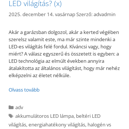
LED világítás? (x)
2025. december 14. vasárnap
Szerző:
advadmin
Akár a garázsban dolgozol, akár a kerted végében
szerelsz valamit este, ma már szinte mindenki a
LED-es világítás felé fordul. Kíváncsi vagy, hogy
miért? A válasz egyszerű és összetett is egyben: a
LED technológia az elmúlt években annyira
átalakította az általános világítást, hogy már nehéz
elképzelni az életet nélküle.
Olvass tovább
Kategória
adv
Címkék
akkumulátoros LED lámpa
,
beltéri LED
világítás
,
energiahatékony világítás
,
halogén vs