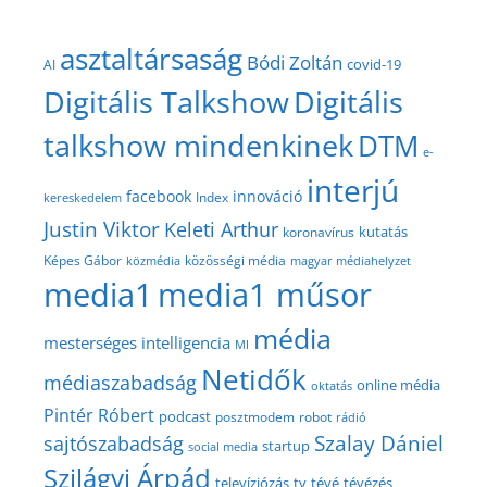
asztaltársaság
Bódi Zoltán
covid-19
AI
Digitális Talkshow
Digitális
talkshow mindenkinek
DTM
e-
interjú
facebook
innováció
Index
kereskedelem
Justin Viktor
Keleti Arthur
kutatás
koronavírus
közösségi média
Képes Gábor
közmédia
magyar médiahelyzet
media1
media1 műsor
média
mesterséges intelligencia
MI
Netidők
médiaszabadság
online média
oktatás
Pintér Róbert
podcast
posztmodem
robot
rádió
Szalay Dániel
sajtószabadság
startup
social media
Szilágyi Árpád
televíziózás
tv
tévé
tévézés