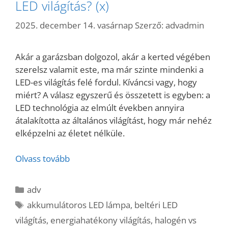
LED világítás? (x)
2025. december 14. vasárnap
Szerző:
advadmin
Akár a garázsban dolgozol, akár a kerted végében
szerelsz valamit este, ma már szinte mindenki a
LED-es világítás felé fordul. Kíváncsi vagy, hogy
miért? A válasz egyszerű és összetett is egyben: a
LED technológia az elmúlt években annyira
átalakította az általános világítást, hogy már nehéz
elképzelni az életet nélküle.
Olvass tovább
Kategória
adv
Címkék
akkumulátoros LED lámpa
,
beltéri LED
világítás
,
energiahatékony világítás
,
halogén vs