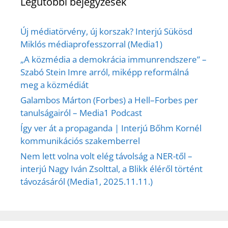
Legutóbbi bejegyzések
Új médiatörvény, új korszak? Interjú Sükösd
Miklós médiaprofesszorral (Media1)
„A közmédia a demokrácia immunrendszere” –
Szabó Stein Imre arról, miképp reformálná
meg a közmédiát
Galambos Márton (Forbes) a Hell–Forbes per
tanulságairól – Media1 Podcast
Így ver át a propaganda | Interjú Bőhm Kornél
kommunikációs szakemberrel
Nem lett volna volt elég távolság a NER-től –
interjú Nagy Iván Zsolttal, a Blikk éléről történt
távozásáról (Media1, 2025.11.11.)