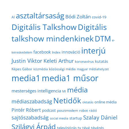
asztaltársaság
Bódi Zoltán
covid-19
AI
Digitális Talkshow
Digitális
talkshow mindenkinek
DTM
e-
interjú
facebook
innováció
Index
kereskedelem
Justin Viktor
Keleti Arthur
kutatás
koronavírus
közösségi média
Képes Gábor
közmédia
magyar médiahelyzet
media1
media1 műsor
média
mesterséges intelligencia
MI
Netidők
médiaszabadság
online média
oktatás
Pintér Róbert
podcast
posztmodem
robot
rádió
Szalay Dániel
sajtószabadság
startup
social media
Szilágyi Árpád
televíziózás
tv
tévé
tévézés