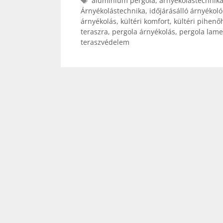
alumínium pergola
,
árnyékolástechnik
Árnyékolástechnika
,
időjárásálló árnyékoló
árnyékolás
,
kültéri komfort
,
kültéri pihenő
teraszra
,
pergola árnyékolás
,
pergola lamel
teraszvédelem