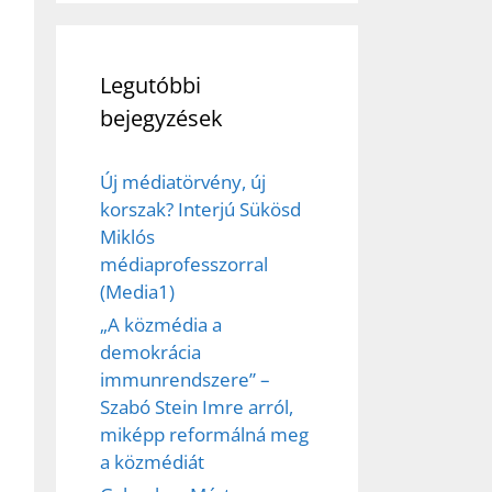
Legutóbbi
bejegyzések
Új médiatörvény, új
korszak? Interjú Sükösd
Miklós
médiaprofesszorral
(Media1)
„A közmédia a
demokrácia
immunrendszere” –
Szabó Stein Imre arról,
miképp reformálná meg
a közmédiát