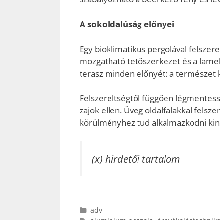
A sokoldalúság előnyei
Egy bioklimatikus pergolával felszere
mozgatható tetőszerkezet és a lamell
terasz minden előnyét: a természet köz
Felszereltségtől függően légmentessé 
zajok ellen. Üveg oldalfalakkal felsz
körülményhez tud alkalmazkodni kin
(x) hirdetői tartalom
Kategória
adv
Címkék