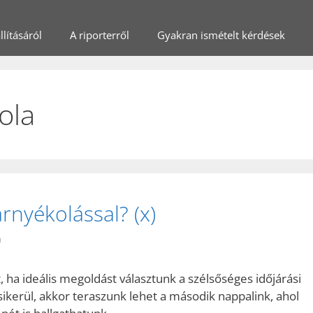
lításáról
A riporterről
Gyakran ismételt kérdések
ola
rnyékolással? (x)
n
ha ideális megoldást választunk a szélsőséges időjárási
sikerül, akkor teraszunk lehet a második nappalink, ahol