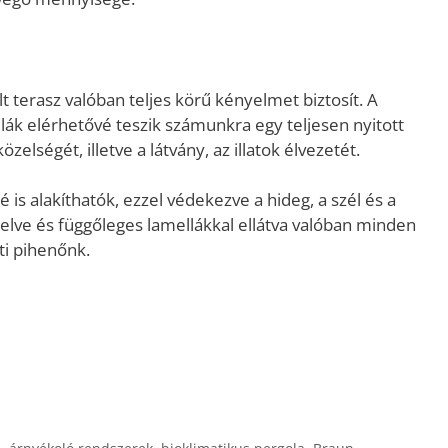
lt terasz valóban teljes körű kényelmet biztosít. A
ák elérhetővé teszik számunkra egy teljesen nyitott
elségét, illetve a látvány, az illatok élvezetét.
is alakíthatók, ezzel védekezve a hideg, a szél és a
erelve és függőleges lamellákkal ellátva valóban minden
ti pihenőnk.