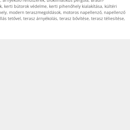
a
,
árnyékoló rendszerek
,
bioklimatikus pergola
,
Braun-
k
,
kerti bútorok védelme
,
kerti pihenőhely kialakítása
,
kültéri
hely
,
modern teraszmegoldások
,
motoros napellenző
,
napellenző
lás tetővel
,
terasz árnyékolás
,
terasz bővítése
,
terasz téliesítése
,