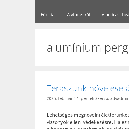
Főoldal
A vipcastről
A podcast beál
alumínium perg
Teraszunk növelése á
2025. február 14. péntek
Szerző:
advadmi
Lehetséges megnövelni életterünket, 
viszonyok elleni védekezésre. Ha ez 