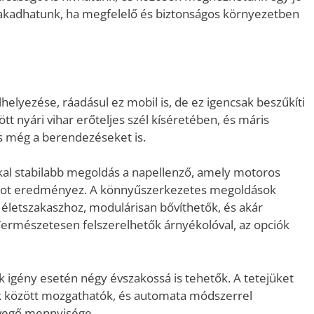
 fakadhatunk, ha megfelelő és biztonságos környezetben
lyezése, ráadásul ez mobil is, de ez igencsak beszűkíti
ött nyári vihar erőteljes szél kíséretében, és máris
és még a berendezéseket is.
al stabilabb megoldás a napellenző, amely motoros
atot eredményez. A könnyűszerkezetes megoldások
letszakaszhoz, modulárisan bővíthetők, és akár
. Természetesen felszerelhetők árnyékolóval, az opciók
 igény esetén négy évszakossá is tehetők. A tetejüket
ok között mozgathatók, és automata módszerrel
evegő mennyisége.