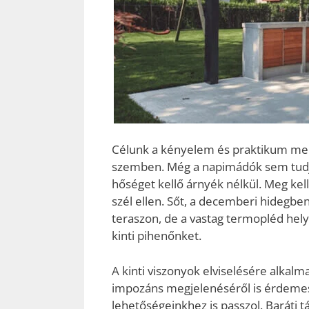
Célunk a kényelem és praktikum mell
szemben. Még a napimádók sem tudják
hőséget kellő árnyék nélkül. Meg kel
szél ellen. Sőt, a decemberi hidegben
teraszon, de a vastag termopléd helyet
kinti pihenőnket.
A kinti viszonyok elviselésére alkal
impozáns megjelenéséről is érdemes
lehetőségeinkhez is passzol. Baráti 