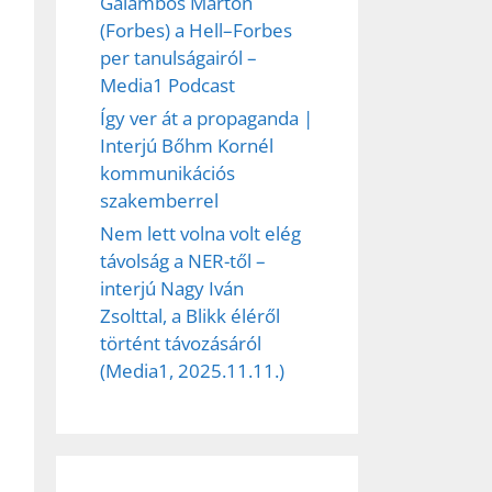
Galambos Márton
(Forbes) a Hell–Forbes
per tanulságairól –
Media1 Podcast
Így ver át a propaganda |
Interjú Bőhm Kornél
kommunikációs
szakemberrel
Nem lett volna volt elég
távolság a NER-től –
interjú Nagy Iván
Zsolttal, a Blikk éléről
történt távozásáról
(Media1, 2025.11.11.)