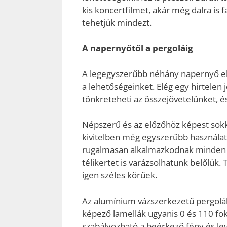
kis koncertfilmet, akár még dalra is
tehetjük mindezt.
A napernyőtől a pergoláig
A legegyszerűbb néhány napernyő elhe
a lehetőségeinket. Elég egy hirtelen j
tönkreteheti az összejövetelünket, 
Népszerű és az előzőhöz képest sokk
kivitelben még egyszerűbb használ
rugalmasan alkalmazkodnak minden é
télikertet is varázsolhatunk belőlük
igen széles körűek.
Az alumínium vázszerkezetű pergolák
képező lamellák ugyanis 0 és 110 f
szabályozható a beérkező fény és l