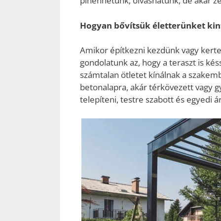
pihenhetünk, olvashatunk, de akár ze
Hogyan bővítsük életterünket kin
Amikor építkezni kezdünk vagy kertet
gondolatunk az, hogy a teraszt is kés
számtalan ötletet kínálnak a szakemb
betonalapra, akár térkövezett vagy g
telepíteni, testre szabott és egyedi