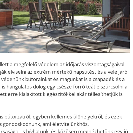
ett a megfelelő védelem az időjárás viszontagságaival
 elviselni az extrém mértékű napsütést és a vele járó
l védenünk bútorainkat és magunkat is a csapadék és a
 is hangulatos dolog egy csésze forró teát elszürcsölni a
t erre kialakított kiegészítőkkel akár téliesíthetjük is
mas bútorzatról, egyben kellemes ülőhelyekről, és ezek
 gondoskodnunk, ami életvitelünkhöz,
társaságot is hívhatunk, és közösen megnézhetünk egy jó