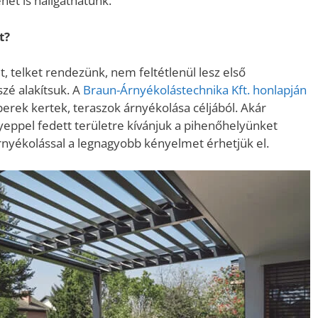
nét is hallgathatunk.
t?
, telket rendezünk, nem feltétlenül lesz első
szé alakítsuk. A
Braun-Árnyékolástechnika Kft. honlapján
erek kertek, teraszok árnyékolása céljából. Akár
yeppel fedett területre kívánjuk a pihenőhelyünket
 árnyékolással a legnagyobb kényelmet érhetjük el.