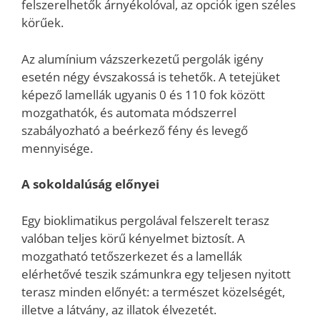
felszerelhetők árnyékolóval, az opciók igen széles
körűek.
Az alumínium vázszerkezetű pergolák igény
esetén négy évszakossá is tehetők. A tetejüket
képező lamellák ugyanis 0 és 110 fok között
mozgathatók, és automata módszerrel
szabályozható a beérkező fény és levegő
mennyisége.
A sokoldalúság előnyei
Egy bioklimatikus pergolával felszerelt terasz
valóban teljes körű kényelmet biztosít. A
mozgatható tetőszerkezet és a lamellák
elérhetővé teszik számunkra egy teljesen nyitott
terasz minden előnyét: a természet közelségét,
illetve a látvány, az illatok élvezetét.