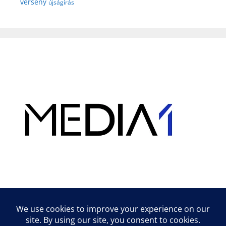
verseny
újságírás
Hirdetés