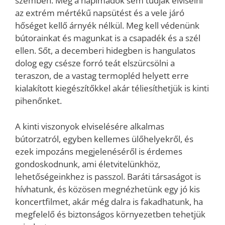
szemben. Még a napimádók sem tudják elviselni
az extrém mértékű napsütést és a vele járó
hőséget kellő árnyék nélkül. Meg kell védenünk
bútorainkat és magunkat is a csapadék és a szél
ellen. Sőt, a decemberi hidegben is hangulatos
dolog egy csésze forró teát elszürcsölni a
teraszon, de a vastag termopléd helyett erre
kialakított kiegészítőkkel akár téliesíthetjük is kinti
pihenőnket.
A kinti viszonyok elviselésére alkalmas
bútorzatról, egyben kellemes ülőhelyekről, és
ezek impozáns megjelenéséről is érdemes
gondoskodnunk, ami életvitelünkhöz,
lehetőségeinkhez is passzol. Baráti társaságot is
hívhatunk, és közösen megnézhetünk egy jó kis
koncertfilmet, akár még dalra is fakadhatunk, ha
megfelelő és biztonságos környezetben tehetjük