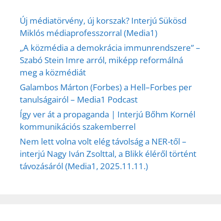
Új médiatörvény, új korszak? Interjú Sükösd
Miklós médiaprofesszorral (Media1)
„A közmédia a demokrácia immunrendszere” –
Szabó Stein Imre arról, miképp reformálná
meg a közmédiát
Galambos Márton (Forbes) a Hell–Forbes per
tanulságairól – Media1 Podcast
Így ver át a propaganda | Interjú Bőhm Kornél
kommunikációs szakemberrel
Nem lett volna volt elég távolság a NER-től –
interjú Nagy Iván Zsolttal, a Blikk éléről történt
távozásáról (Media1, 2025.11.11.)