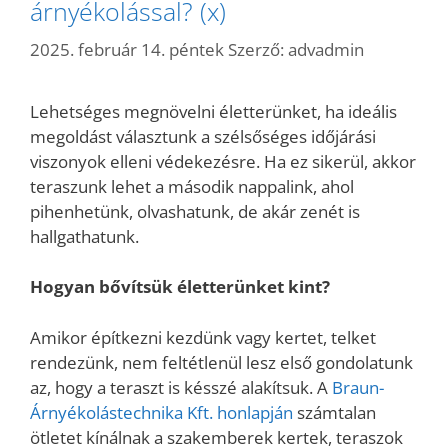
árnyékolással? (x)
2025. február 14. péntek
Szerző:
advadmin
Lehetséges megnövelni életterünket, ha ideális
megoldást választunk a szélsőséges időjárási
viszonyok elleni védekezésre. Ha ez sikerül, akkor
teraszunk lehet a második nappalink, ahol
pihenhetünk, olvashatunk, de akár zenét is
hallgathatunk.
Hogyan bővítsük életterünket kint?
Amikor építkezni kezdünk vagy kertet, telket
rendezünk, nem feltétlenül lesz első gondolatunk
az, hogy a teraszt is késszé alakítsuk. A
Braun-
Árnyékolástechnika Kft. honlapján
számtalan
ötletet kínálnak a szakemberek kertek, teraszok