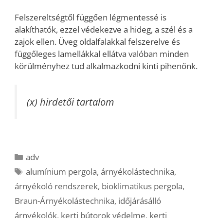
Felszereltségtől függően légmentessé is
alakíthatók, ezzel védekezve a hideg, a szél és a
zajok ellen. Üveg oldalfalakkal felszerelve és
függőleges lamellákkal ellátva valóban minden
körülményhez tud alkalmazkodni kinti pihenőnk.
(x) hirdetői tartalom
Kategória
adv
Címkék
alumínium pergola
,
árnyékolástechnika
,
árnyékoló rendszerek
,
bioklimatikus pergola
,
Braun-Árnyékolástechnika
,
időjárásálló
árnyékolók
,
kerti bútorok védelme
,
kerti