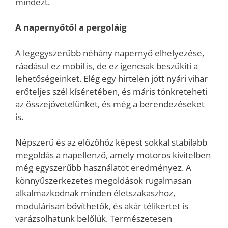
mindezt.
A napernyőtől a pergoláig
A legegyszerűbb néhány napernyő elhelyezése,
ráadásul ez mobil is, de ez igencsak beszűkíti a
lehetőségeinket. Elég egy hirtelen jött nyári vihar
erőteljes szél kíséretében, és máris tönkreteheti
az összejövetelünket, és még a berendezéseket
is.
Népszerű és az előzőhöz képest sokkal stabilabb
megoldás a napellenző, amely motoros kivitelben
még egyszerűbb használatot eredményez. A
könnyűszerkezetes megoldások rugalmasan
alkalmazkodnak minden életszakaszhoz,
modulárisan bővíthetők, és akár télikertet is
varázsolhatunk belőlük. Természetesen