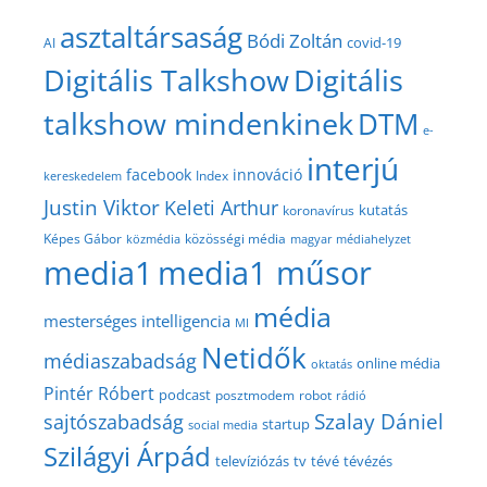
asztaltársaság
Bódi Zoltán
covid-19
AI
Digitális Talkshow
Digitális
talkshow mindenkinek
DTM
e-
interjú
facebook
innováció
Index
kereskedelem
Justin Viktor
Keleti Arthur
kutatás
koronavírus
közösségi média
Képes Gábor
közmédia
magyar médiahelyzet
media1
media1 műsor
média
mesterséges intelligencia
MI
Netidők
médiaszabadság
online média
oktatás
Pintér Róbert
podcast
posztmodem
robot
rádió
Szalay Dániel
sajtószabadság
startup
social media
Szilágyi Árpád
televíziózás
tv
tévé
tévézés