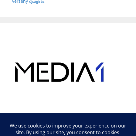
verseny
újságírás
Hirdetés