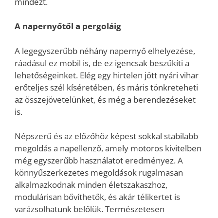
mindezt.
A napernyőtől a pergoláig
A legegyszerűbb néhány napernyő elhelyezése,
ráadásul ez mobil is, de ez igencsak beszűkíti a
lehetőségeinket. Elég egy hirtelen jött nyári vihar
erőteljes szél kíséretében, és máris tönkreteheti
az összejövetelünket, és még a berendezéseket
is.
Népszerű és az előzőhöz képest sokkal stabilabb
megoldás a napellenző, amely motoros kivitelben
még egyszerűbb használatot eredményez. A
könnyűszerkezetes megoldások rugalmasan
alkalmazkodnak minden életszakaszhoz,
modulárisan bővíthetők, és akár télikertet is
varázsolhatunk belőlük. Természetesen