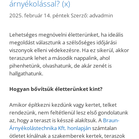
árnyékolással? (x)
2025. február 14. péntek
Szerző:
advadmin
Lehetséges megnövelni életterünket, ha ideális
megoldást választunk a szélsőséges időjárási
viszonyok elleni védekezésre. Ha ez sikerül, akkor
teraszunk lehet a második nappalink, ahol
pihenhetünk, olvashatunk, de akár zenét is
hallgathatunk.
Hogyan bővítsük életterünket kint?
Amikor építkezni kezdünk vagy kertet, telket
rendezünk, nem feltétlenül lesz első gondolatunk
az, hogy a teraszt is késszé alakítsuk. A
Braun-
Árnyékolástechnika Kft. honlapján
számtalan
ötletet kínálnak a szakemberek kertek, teraszok