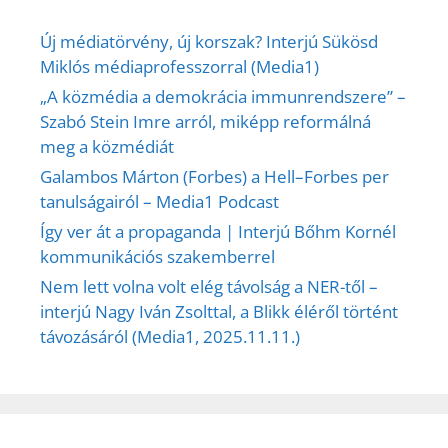
Új médiatörvény, új korszak? Interjú Sükösd
Miklós médiaprofesszorral (Media1)
„A közmédia a demokrácia immunrendszere” –
Szabó Stein Imre arról, miképp reformálná
meg a közmédiát
Galambos Márton (Forbes) a Hell–Forbes per
tanulságairól – Media1 Podcast
Így ver át a propaganda | Interjú Bőhm Kornél
kommunikációs szakemberrel
Nem lett volna volt elég távolság a NER-től –
interjú Nagy Iván Zsolttal, a Blikk éléről történt
távozásáról (Media1, 2025.11.11.)