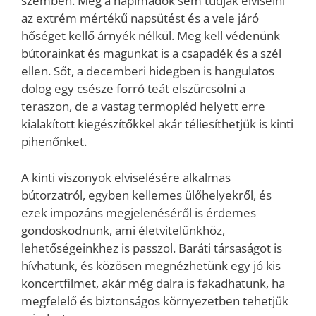
szemben. Még a napimádók sem tudják elviselni
az extrém mértékű napsütést és a vele járó
hőséget kellő árnyék nélkül. Meg kell védenünk
bútorainkat és magunkat is a csapadék és a szél
ellen. Sőt, a decemberi hidegben is hangulatos
dolog egy csésze forró teát elszürcsölni a
teraszon, de a vastag termopléd helyett erre
kialakított kiegészítőkkel akár téliesíthetjük is kinti
pihenőnket.
A kinti viszonyok elviselésére alkalmas
bútorzatról, egyben kellemes ülőhelyekről, és
ezek impozáns megjelenéséről is érdemes
gondoskodnunk, ami életvitelünkhöz,
lehetőségeinkhez is passzol. Baráti társaságot is
hívhatunk, és közösen megnézhetünk egy jó kis
koncertfilmet, akár még dalra is fakadhatunk, ha
megfelelő és biztonságos környezetben tehetjük