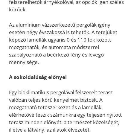
felszerelhetők árnyékolóval, az opciók igen széles
körűek.
Az alumínium vázszerkezetű pergolák igény
esetén négy évszakossá is tehetők. A tetejüket
képező lamellák ugyanis 0 és 110 fok között
mozgathatók, és automata módszerrel
szabályozható a beérkező fény és levegő
mennyisége.
A sokoldalúság előnyei
Egy bioklimatikus pergolával felszerelt terasz
valóban teljes körű kényelmet biztosít. A
mozgatható tetőszerkezet és a lamellák
elérhetővé teszik számunkra egy teljesen nyitott
terasz minden előnyét: a természet közelségét,
illetve a látvány, az illatok élvezetét.