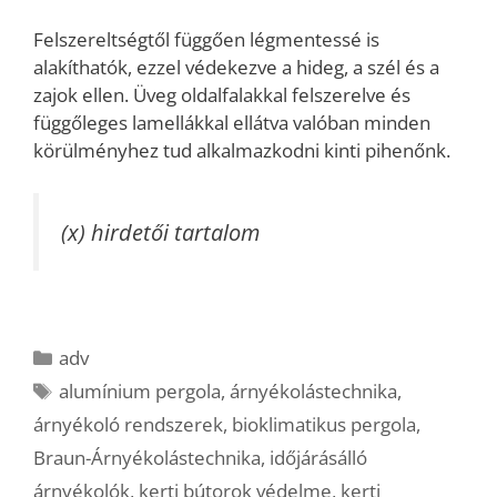
Felszereltségtől függően légmentessé is
alakíthatók, ezzel védekezve a hideg, a szél és a
zajok ellen. Üveg oldalfalakkal felszerelve és
függőleges lamellákkal ellátva valóban minden
körülményhez tud alkalmazkodni kinti pihenőnk.
(x) hirdetői tartalom
Kategória
adv
Címkék
alumínium pergola
,
árnyékolástechnika
,
árnyékoló rendszerek
,
bioklimatikus pergola
,
Braun-Árnyékolástechnika
,
időjárásálló
árnyékolók
,
kerti bútorok védelme
,
kerti