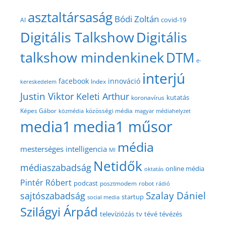
asztaltársaság
Bódi Zoltán
covid-19
AI
Digitális Talkshow
Digitális
talkshow mindenkinek
DTM
e-
interjú
facebook
innováció
Index
kereskedelem
Justin Viktor
Keleti Arthur
kutatás
koronavírus
közösségi média
Képes Gábor
közmédia
magyar médiahelyzet
media1
media1 műsor
média
mesterséges intelligencia
MI
Netidők
médiaszabadság
online média
oktatás
Pintér Róbert
podcast
posztmodem
robot
rádió
Szalay Dániel
sajtószabadság
startup
social media
Szilágyi Árpád
televíziózás
tv
tévé
tévézés