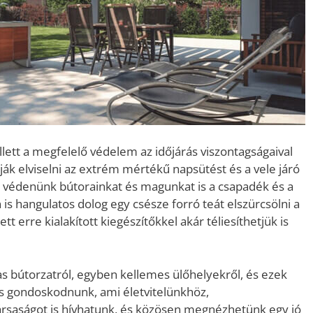
ett a megfelelő védelem az időjárás viszontagságaival
 elviselni az extrém mértékű napsütést és a vele járó
l védenünk bútorainkat és magunkat is a csapadék és a
 is hangulatos dolog egy csésze forró teát elszürcsölni a
t erre kialakított kiegészítőkkel akár téliesíthetjük is
mas bútorzatról, egyben kellemes ülőhelyekről, és ezek
 gondoskodnunk, ami életvitelünkhöz,
társaságot is hívhatunk, és közösen megnézhetünk egy jó