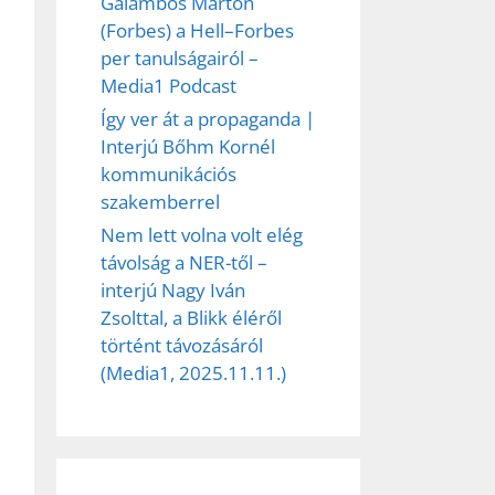
Galambos Márton
(Forbes) a Hell–Forbes
per tanulságairól –
Media1 Podcast
Így ver át a propaganda |
Interjú Bőhm Kornél
kommunikációs
szakemberrel
Nem lett volna volt elég
távolság a NER-től –
interjú Nagy Iván
Zsolttal, a Blikk éléről
történt távozásáról
(Media1, 2025.11.11.)