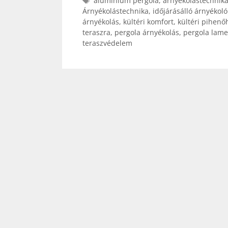
alumínium pergola
,
árnyékolástechnik
Árnyékolástechnika
,
időjárásálló árnyékoló
árnyékolás
,
kültéri komfort
,
kültéri pihenő
teraszra
,
pergola árnyékolás
,
pergola lamel
teraszvédelem