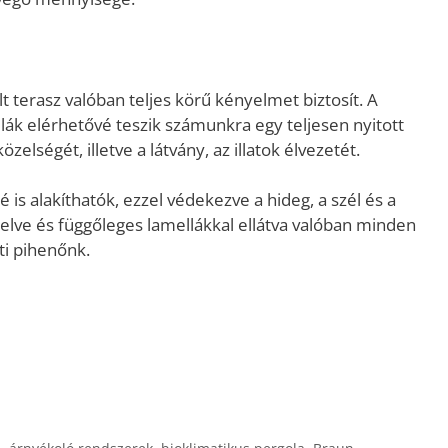
lt terasz valóban teljes körű kényelmet biztosít. A
ák elérhetővé teszik számunkra egy teljesen nyitott
elségét, illetve a látvány, az illatok élvezetét.
is alakíthatók, ezzel védekezve a hideg, a szél és a
erelve és függőleges lamellákkal ellátva valóban minden
ti pihenőnk.