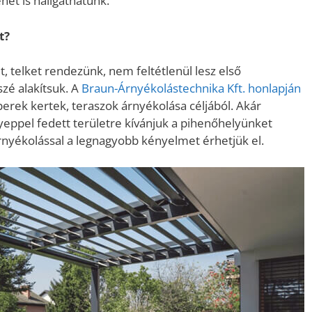
nét is hallgathatunk.
t?
, telket rendezünk, nem feltétlenül lesz első
szé alakítsuk. A
Braun-Árnyékolástechnika Kft. honlapján
erek kertek, teraszok árnyékolása céljából. Akár
yeppel fedett területre kívánjuk a pihenőhelyünket
 árnyékolással a legnagyobb kényelmet érhetjük el.