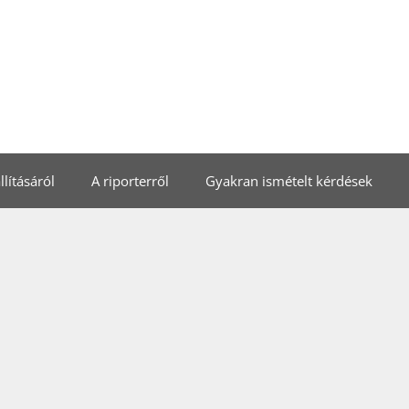
lításáról
A riporterről
Gyakran ismételt kérdések