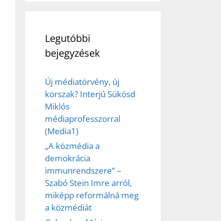
Legutóbbi
bejegyzések
Új médiatörvény, új
korszak? Interjú Sükösd
Miklós
médiaprofesszorral
(Media1)
„A közmédia a
demokrácia
immunrendszere” –
Szabó Stein Imre arról,
miképp reformálná meg
a közmédiát