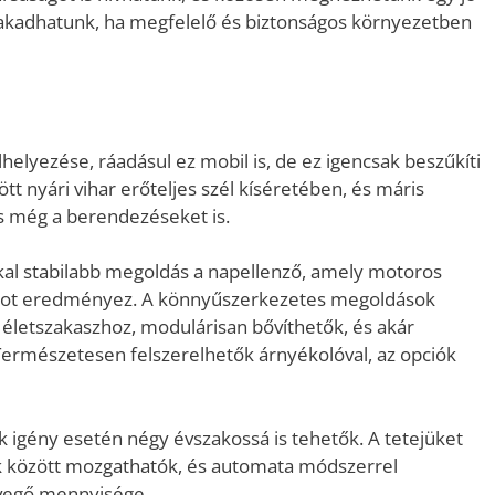
 fakadhatunk, ha megfelelő és biztonságos környezetben
lyezése, ráadásul ez mobil is, de ez igencsak beszűkíti
ött nyári vihar erőteljes szél kíséretében, és máris
és még a berendezéseket is.
al stabilabb megoldás a napellenző, amely motoros
atot eredményez. A könnyűszerkezetes megoldások
letszakaszhoz, modulárisan bővíthetők, és akár
. Természetesen felszerelhetők árnyékolóval, az opciók
 igény esetén négy évszakossá is tehetők. A tetejüket
ok között mozgathatók, és automata módszerrel
evegő mennyisége.