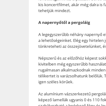
kis koncertfilmet, akár még dalra is
tehetjük mindezt.
A napernyőtől a pergoláig
A legegyszerűbb néhány napernyő elhe
a lehetőségeinket. Elég egy hirtelen j
tönkreteheti az összejövetelünket, 
Népszerű és az előzőhöz képest sokk
kivitelben még egyszerűbb használ
rugalmasan alkalmazkodnak minden é
télikertet is varázsolhatunk belőlük
igen széles körűek.
Az alumínium vázszerkezetű pergolák
képező lamellák ugyanis 0 és 110 f
szabályozható a beérkező fény és l