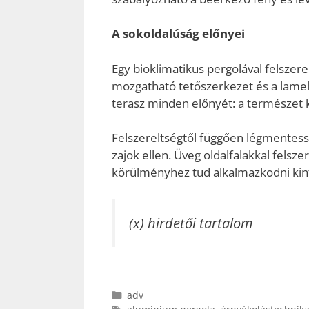
A sokoldalúság előnyei
Egy bioklimatikus pergolával felszere
mozgatható tetőszerkezet és a lamell
terasz minden előnyét: a természet köz
Felszereltségtől függően légmentessé 
zajok ellen. Üveg oldalfalakkal felsz
körülményhez tud alkalmazkodni kin
(x) hirdetői tartalom
Kategória
adv
Címkék