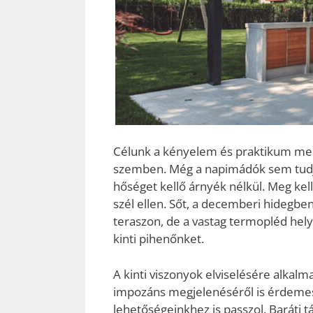
Célunk a kényelem és praktikum mell
szemben. Még a napimádók sem tudják
hőséget kellő árnyék nélkül. Meg kel
szél ellen. Sőt, a decemberi hidegben
teraszon, de a vastag termopléd helyet
kinti pihenőnket.
A kinti viszonyok elviselésére alkal
impozáns megjelenéséről is érdemes
lehetőségeinkhez is passzol. Baráti 