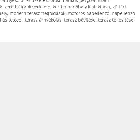
a
,
árnyékoló rendszerek
,
bioklimatikus pergola
,
Braun-
k
,
kerti bútorok védelme
,
kerti pihenőhely kialakítása
,
kültéri
hely
,
modern teraszmegoldások
,
motoros napellenző
,
napellenző
lás tetővel
,
terasz árnyékolás
,
terasz bővítése
,
terasz téliesítése
,