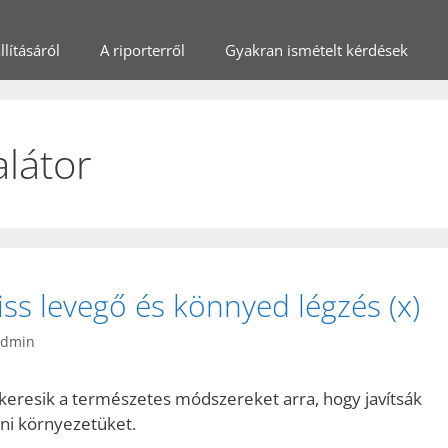
lításáról
A riporterről
Gyakran ismételt kérdések
alátor
friss levegő és könnyed légzés (x)
admin
keresik a természetes módszereket arra, hogy javítsák
honi környezetüket.