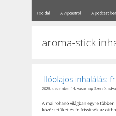
Főoldal
A vipcastről
A podcast beál
aroma-stick inh
Illóolajos inhalálás: 
2025. december 14. vasárnap
Szerző:
adv
A mai rohanó világban egyre többen 
közérzetüket és felfrissítsék az ott