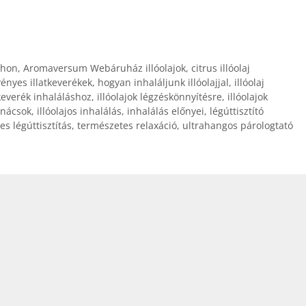
thon
,
Aromaversum Webáruház illóolajok
,
citrus illóolaj
ényes illatkeverékek
,
hogyan inhaláljunk illóolajjal
,
illóolaj
 keverék inhaláláshoz
,
illóolajok légzéskönnyítésre
,
illóolajok
tanácsok
,
illóolajos inhalálás
,
inhalálás előnyei
,
légúttisztító
s légúttisztítás
,
természetes relaxáció
,
ultrahangos párologtató