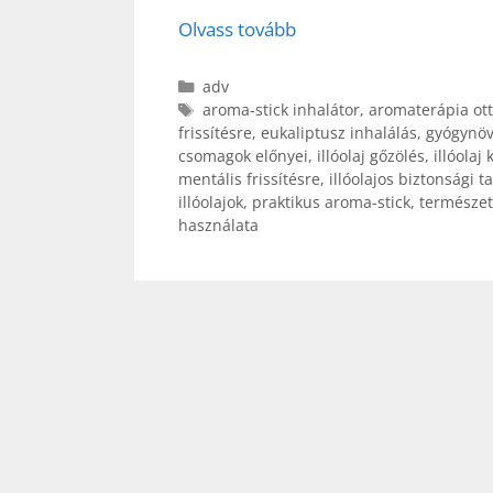
Olvass tovább
Kategória
adv
Címkék
aroma-stick inhalátor
,
aromaterápia ot
frissítésre
,
eukaliptusz inhalálás
,
gyógynöv
csomagok előnyei
,
illóolaj gőzölés
,
illóolaj
mentális frissítésre
,
illóolajos biztonsági 
illóolajok
,
praktikus aroma-stick
,
természete
használata