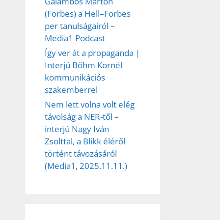
Galambos Márton
(Forbes) a Hell–Forbes
per tanulságairól –
Media1 Podcast
Így ver át a propaganda |
Interjú Bőhm Kornél
kommunikációs
szakemberrel
Nem lett volna volt elég
távolság a NER-től –
interjú Nagy Iván
Zsolttal, a Blikk éléről
történt távozásáról
(Media1, 2025.11.11.)