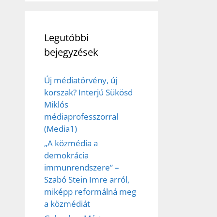
Legutóbbi
bejegyzések
Új médiatörvény, új
korszak? Interjú Sükösd
Miklós
médiaprofesszorral
(Media1)
„A közmédia a
demokrácia
immunrendszere” –
Szabó Stein Imre arról,
miképp reformálná meg
a közmédiát