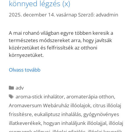
könnyed légzés (x)
2025. december 14. vasárnap
Szerző:
advadmin
A mai rohanó világban egyre többen keresik a
természetes módszereket arra, hogy javítsák
közérzetüket és felfrissítsék az otthoni
környezetüket.
Olvass tovább
Kategória
adv
Címkék
aroma-stick inhalátor
,
aromaterápia otthon
,
Aromaversum Webáruház illóolajok
,
citrus illóolaj
frissítésre
,
eukaliptusz inhalálás
,
gyógynövényes
illatkeverékek
,
hogyan inhaláljunk illóolajjal
,
illóolaj
csomagok előnyei
,
illóolaj gőzölés
,
illóolaj keverék