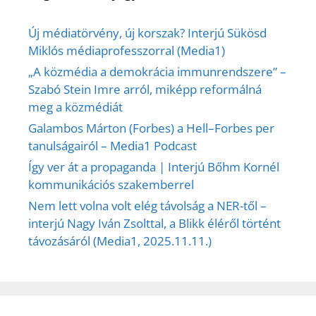
Új médiatörvény, új korszak? Interjú Sükösd
Miklós médiaprofesszorral (Media1)
„A közmédia a demokrácia immunrendszere” –
Szabó Stein Imre arról, miképp reformálná
meg a közmédiát
Galambos Márton (Forbes) a Hell–Forbes per
tanulságairól – Media1 Podcast
Így ver át a propaganda | Interjú Bőhm Kornél
kommunikációs szakemberrel
Nem lett volna volt elég távolság a NER-től –
interjú Nagy Iván Zsolttal, a Blikk éléről történt
távozásáról (Media1, 2025.11.11.)