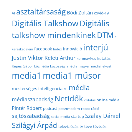
asztaltársaság
Bódi Zoltán
covid-19
AI
Digitális Talkshow
Digitális
talkshow mindenkinek
DTM
e-
interjú
facebook
innováció
Index
kereskedelem
Justin Viktor
Keleti Arthur
kutatás
koronavírus
közösségi média
Képes Gábor
közmédia
magyar médiahelyzet
media1
media1 műsor
média
mesterséges intelligencia
MI
Netidők
médiaszabadság
online média
oktatás
Pintér Róbert
podcast
posztmodem
robot
rádió
Szalay Dániel
sajtószabadság
startup
social media
Szilágyi Árpád
televíziózás
tv
tévé
tévézés