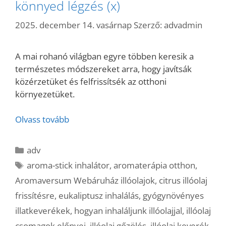
könnyed légzés (x)
2025. december 14. vasárnap
Szerző:
advadmin
A mai rohanó világban egyre többen keresik a
természetes módszereket arra, hogy javítsák
közérzetüket és felfrissítsék az otthoni
környezetüket.
Olvass tovább
Kategória
adv
Címkék
aroma-stick inhalátor
,
aromaterápia otthon
,
Aromaversum Webáruház illóolajok
,
citrus illóolaj
frissítésre
,
eukaliptusz inhalálás
,
gyógynövényes
illatkeverékek
,
hogyan inhaláljunk illóolajjal
,
illóolaj
csomagok előnyei
,
illóolaj gőzölés
,
illóolaj keverék