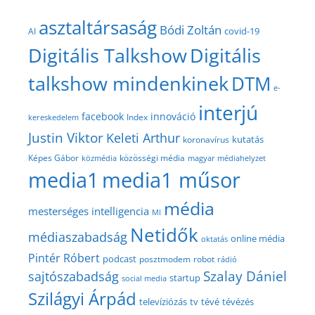
asztaltársaság
Bódi Zoltán
covid-19
AI
Digitális Talkshow
Digitális
talkshow mindenkinek
DTM
e-
interjú
facebook
innováció
Index
kereskedelem
Justin Viktor
Keleti Arthur
kutatás
koronavírus
közösségi média
Képes Gábor
közmédia
magyar médiahelyzet
media1
media1 műsor
média
mesterséges intelligencia
MI
Netidők
médiaszabadság
online média
oktatás
Pintér Róbert
podcast
posztmodem
robot
rádió
Szalay Dániel
sajtószabadság
startup
social media
Szilágyi Árpád
televíziózás
tv
tévé
tévézés