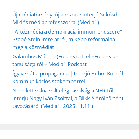
Új médiatörvény, új korszak? Interjú Sükösd
Miklós médiaprofesszorral (Media1)
„A közmédia a demokrácia immunrendszere” –
Szabó Stein Imre arról, miképp reformálná
meg a közmédiát
Galambos Márton (Forbes) a Hell–Forbes per
tanulságairól – Media1 Podcast
Így ver át a propaganda | Interjú Bőhm Kornél
kommunikációs szakemberrel
Nem lett volna volt elég távolság a NER-től –
interjú Nagy Iván Zsolttal, a Blikk éléről történt
távozásáról (Media1, 2025.11.11.)