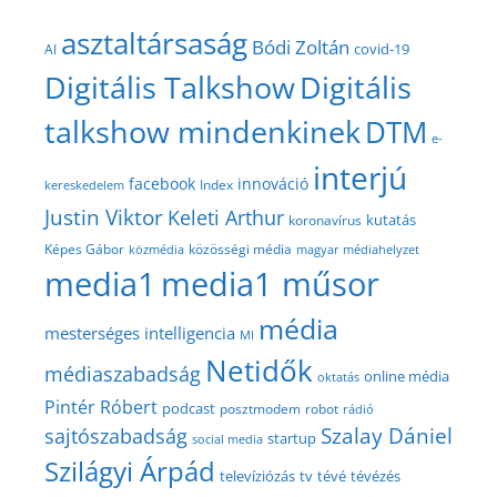
asztaltársaság
Bódi Zoltán
covid-19
AI
Digitális Talkshow
Digitális
talkshow mindenkinek
DTM
e-
interjú
facebook
innováció
Index
kereskedelem
Justin Viktor
Keleti Arthur
kutatás
koronavírus
közösségi média
Képes Gábor
közmédia
magyar médiahelyzet
media1
media1 műsor
média
mesterséges intelligencia
MI
Netidők
médiaszabadság
online média
oktatás
Pintér Róbert
podcast
posztmodem
robot
rádió
Szalay Dániel
sajtószabadság
startup
social media
Szilágyi Árpád
televíziózás
tv
tévé
tévézés