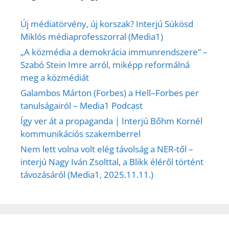
Új médiatörvény, új korszak? Interjú Sükösd
Miklós médiaprofesszorral (Media1)
„A közmédia a demokrácia immunrendszere” –
Szabó Stein Imre arról, miképp reformálná
meg a közmédiát
Galambos Márton (Forbes) a Hell–Forbes per
tanulságairól – Media1 Podcast
Így ver át a propaganda | Interjú Bőhm Kornél
kommunikációs szakemberrel
Nem lett volna volt elég távolság a NER-től –
interjú Nagy Iván Zsolttal, a Blikk éléről történt
távozásáról (Media1, 2025.11.11.)