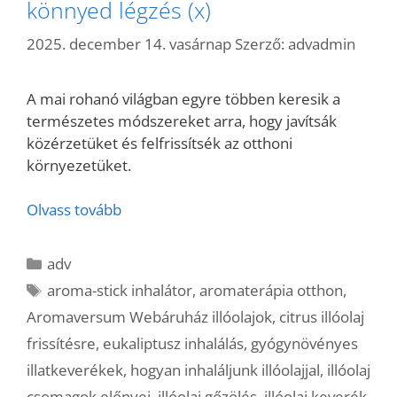
könnyed légzés (x)
2025. december 14. vasárnap
Szerző:
advadmin
A mai rohanó világban egyre többen keresik a
természetes módszereket arra, hogy javítsák
közérzetüket és felfrissítsék az otthoni
környezetüket.
Olvass tovább
Kategória
adv
Címkék
aroma-stick inhalátor
,
aromaterápia otthon
,
Aromaversum Webáruház illóolajok
,
citrus illóolaj
frissítésre
,
eukaliptusz inhalálás
,
gyógynövényes
illatkeverékek
,
hogyan inhaláljunk illóolajjal
,
illóolaj
csomagok előnyei
,
illóolaj gőzölés
,
illóolaj keverék