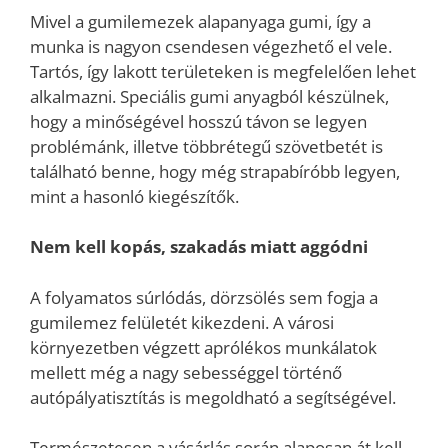
Mivel a gumilemezek alapanyaga gumi, így a
munka is nagyon csendesen végezhető el vele.
Tartós, így lakott területeken is megfelelően lehet
alkalmazni. Speciális gumi anyagból készülnek,
hogy a minőségével hosszú távon se legyen
problémánk, illetve többrétegű szövetbetét is
található benne, hogy még strapabíróbb legyen,
mint a hasonló kiegészítők.
Nem kell kopás, szakadás miatt aggódni
A folyamatos súrlódás, dörzsölés sem fogja a
gumilemez felületét kikezdeni. A városi
környezetben végzett aprólékos munkálatok
mellett még a nagy sebességgel történő
autópályatisztítás is megoldható a segítségével.
Természetesen a vásárlás során alaposan át kell