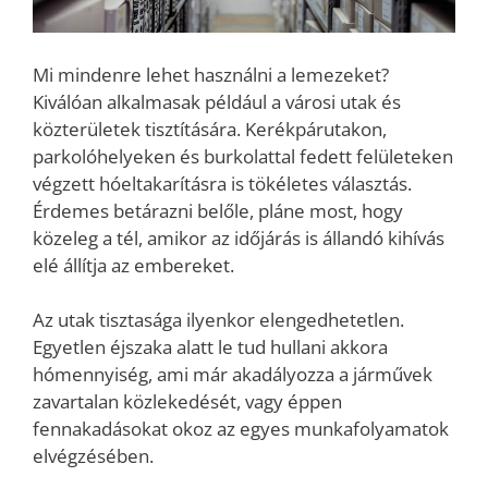
Mi mindenre lehet használni a lemezeket?
Kiválóan alkalmasak például a városi utak és
közterületek tisztítására. Kerékpárutakon,
parkolóhelyeken és burkolattal fedett felületeken
végzett hóeltakarításra is tökéletes választás.
Érdemes betárazni belőle, pláne most, hogy
közeleg a tél, amikor az időjárás is állandó kihívás
elé állítja az embereket.
Az utak tisztasága ilyenkor elengedhetetlen.
Egyetlen éjszaka alatt le tud hullani akkora
hómennyiség, ami már akadályozza a járművek
zavartalan közlekedését, vagy éppen
fennakadásokat okoz az egyes munkafolyamatok
elvégzésében.