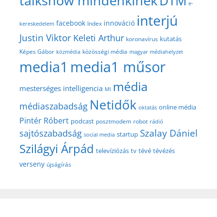
talkshow mindenkinek
DTM
e-
interjú
facebook
innováció
Index
kereskedelem
Justin Viktor
Keleti Arthur
kutatás
koronavírus
közösségi média
Képes Gábor
közmédia
magyar médiahelyzet
media1
media1 műsor
média
mesterséges intelligencia
MI
Netidők
médiaszabadság
online média
oktatás
Pintér Róbert
podcast
posztmodem
robot
rádió
Szalay Dániel
sajtószabadság
startup
social media
Szilágyi Árpád
televíziózás
tv
tévé
tévézés
verseny
újságírás