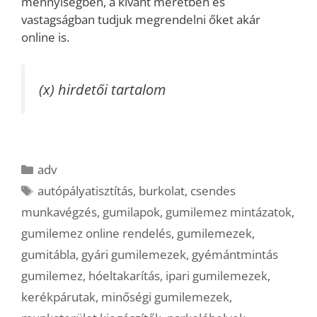
mennyiségben, a kívánt méretben és
vastagságban tudjuk megrendelni őket akár
online is.
(x) hirdetői tartalom
Kategória
adv
Címkék
autópályatisztítás
,
burkolat
,
csendes
munkavégzés
,
gumilapok
,
gumilemez mintázatok
,
gumilemez online rendelés
,
gumilemezek
,
gumitábla
,
gyári gumilemezek
,
gyémántmintás
gumilemez
,
hóeltakarítás
,
ipari gumilemezek
,
kerékpárutak
,
minőségi gumilemezek
,