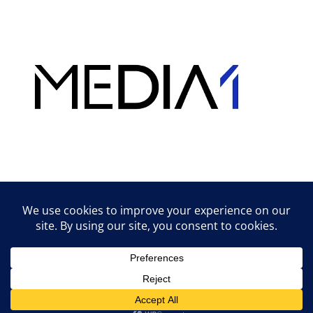
Hirdetés
Lifestyle tippek & trükkök
© 2026 vipcast.hu powered by Media1
• Készült
GeneratePress