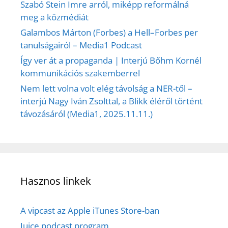
Szabó Stein Imre arról, miképp reformálná
meg a közmédiát
Galambos Márton (Forbes) a Hell–Forbes per
tanulságairól – Media1 Podcast
Így ver át a propaganda | Interjú Bőhm Kornél
kommunikációs szakemberrel
Nem lett volna volt elég távolság a NER-től –
interjú Nagy Iván Zsolttal, a Blikk éléről történt
távozásáról (Media1, 2025.11.11.)
Hasznos linkek
A vipcast az Apple iTunes Store-ban
Juice podcast program