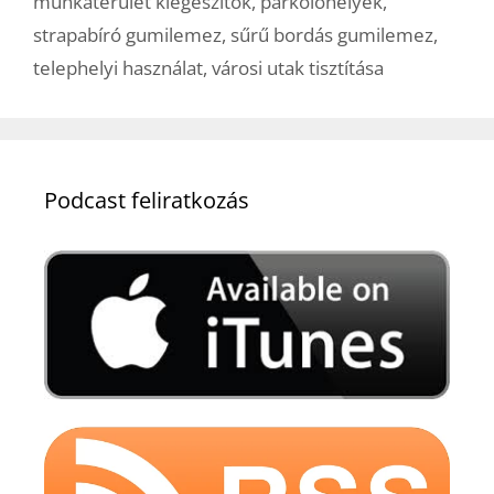
munkaterület kiegészítők
,
parkolóhelyek
,
strapabíró gumilemez
,
sűrű bordás gumilemez
,
telephelyi használat
,
városi utak tisztítása
Podcast feliratkozás