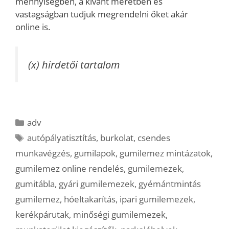
mennyiségben, a kívánt méretben és
vastagságban tudjuk megrendelni őket akár
online is.
(x) hirdetői tartalom
Kategória
adv
Címkék
autópályatisztítás
,
burkolat
,
csendes
munkavégzés
,
gumilapok
,
gumilemez mintázatok
,
gumilemez online rendelés
,
gumilemezek
,
gumitábla
,
gyári gumilemezek
,
gyémántmintás
gumilemez
,
hóeltakarítás
,
ipari gumilemezek
,
kerékpárutak
,
minőségi gumilemezek
,