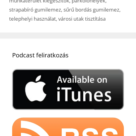
munkaterület kiegészítők
,
parkolóhelyek
,
strapabíró gumilemez
,
sűrű bordás gumilemez
,
telephelyi használat
,
városi utak tisztítása
Podcast feliratkozás