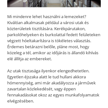
Mi mindenre lehet használni a lemezeket?
Kiválóan alkalmasak például a városi utak és
közterületek tisztítására. Kerékpárutakon,
parkolóhelyeken és burkolattal fedett felületeken
végzett hóeltakarításra is tökéletes választás.
Érdemes betárazni belőle, pláne most, hogy
közeleg a tél, amikor az időjárás is állandó kihívás
elé állítja az embereket.
Az utak tisztasága ilyenkor elengedhetetlen.
Egyetlen éjszaka alatt le tud hullani akkora
hómennyiség, ami már akadályozza a járművek
zavartalan közlekedését, vagy éppen
fennakadásokat okoz az egyes munkafolyamatok
elvégzésében.