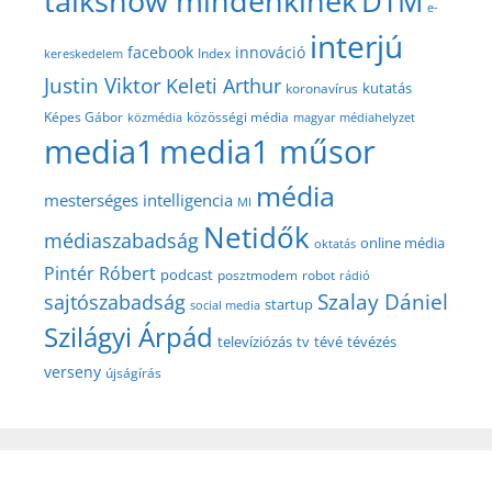
talkshow mindenkinek
DTM
e-
interjú
facebook
innováció
Index
kereskedelem
Justin Viktor
Keleti Arthur
kutatás
koronavírus
közösségi média
Képes Gábor
közmédia
magyar médiahelyzet
media1
media1 műsor
média
mesterséges intelligencia
MI
Netidők
médiaszabadság
online média
oktatás
Pintér Róbert
podcast
posztmodem
robot
rádió
Szalay Dániel
sajtószabadság
startup
social media
Szilágyi Árpád
televíziózás
tv
tévé
tévézés
verseny
újságírás