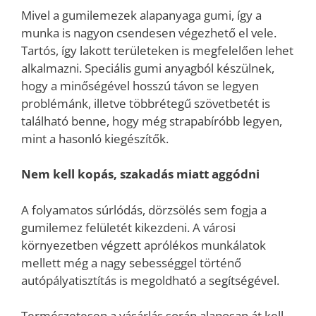
Mivel a gumilemezek alapanyaga gumi, így a
munka is nagyon csendesen végezhető el vele.
Tartós, így lakott területeken is megfelelően lehet
alkalmazni. Speciális gumi anyagból készülnek,
hogy a minőségével hosszú távon se legyen
problémánk, illetve többrétegű szövetbetét is
található benne, hogy még strapabíróbb legyen,
mint a hasonló kiegészítők.
Nem kell kopás, szakadás miatt aggódni
A folyamatos súrlódás, dörzsölés sem fogja a
gumilemez felületét kikezdeni. A városi
környezetben végzett aprólékos munkálatok
mellett még a nagy sebességgel történő
autópályatisztítás is megoldható a segítségével.
Természetesen a vásárlás során alaposan át kell