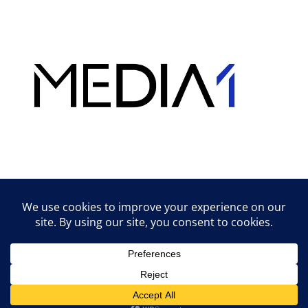
Hirdetés
Lifestyle tippek & trükkök
© 2026 vipcast.hu powered by Media1
• Készült
GeneratePress