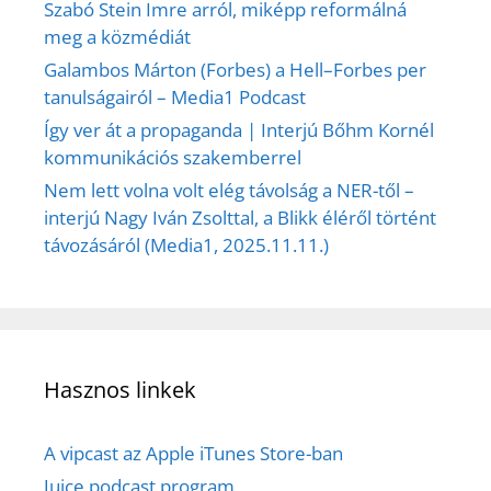
Szabó Stein Imre arról, miképp reformálná
meg a közmédiát
Galambos Márton (Forbes) a Hell–Forbes per
tanulságairól – Media1 Podcast
Így ver át a propaganda | Interjú Bőhm Kornél
kommunikációs szakemberrel
Nem lett volna volt elég távolság a NER-től –
interjú Nagy Iván Zsolttal, a Blikk éléről történt
távozásáról (Media1, 2025.11.11.)
Hasznos linkek
A vipcast az Apple iTunes Store-ban
Juice podcast program