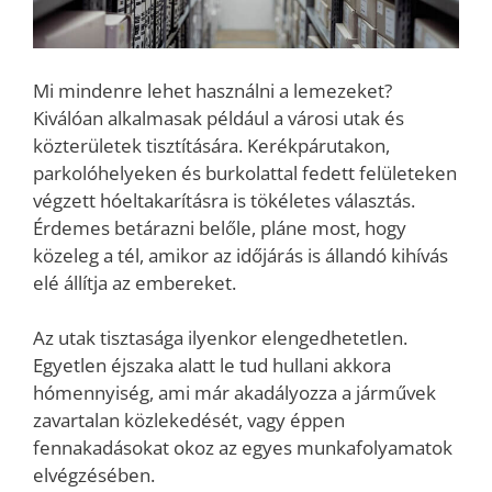
Mi mindenre lehet használni a lemezeket?
Kiválóan alkalmasak például a városi utak és
közterületek tisztítására. Kerékpárutakon,
parkolóhelyeken és burkolattal fedett felületeken
végzett hóeltakarításra is tökéletes választás.
Érdemes betárazni belőle, pláne most, hogy
közeleg a tél, amikor az időjárás is állandó kihívás
elé állítja az embereket.
Az utak tisztasága ilyenkor elengedhetetlen.
Egyetlen éjszaka alatt le tud hullani akkora
hómennyiség, ami már akadályozza a járművek
zavartalan közlekedését, vagy éppen
fennakadásokat okoz az egyes munkafolyamatok
elvégzésében.