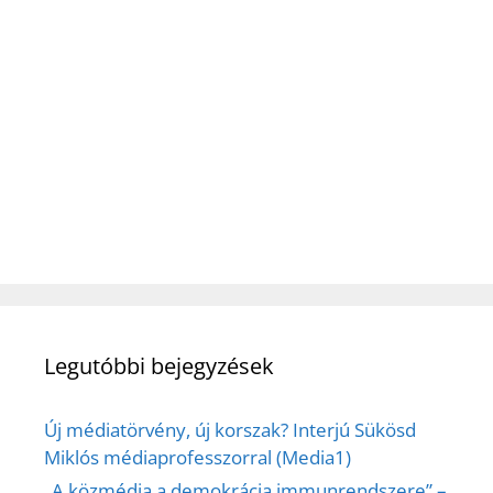
Legutóbbi bejegyzések
Új médiatörvény, új korszak? Interjú Sükösd
Miklós médiaprofesszorral (Media1)
„A közmédia a demokrácia immunrendszere” –