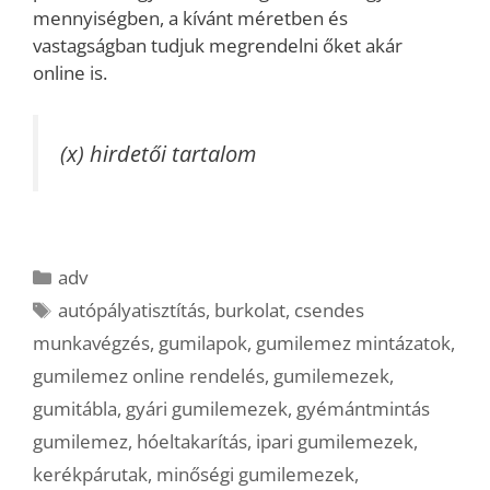
mennyiségben, a kívánt méretben és
vastagságban tudjuk megrendelni őket akár
online is.
(x) hirdetői tartalom
Kategória
adv
Címkék
autópályatisztítás
,
burkolat
,
csendes
munkavégzés
,
gumilapok
,
gumilemez mintázatok
,
gumilemez online rendelés
,
gumilemezek
,
gumitábla
,
gyári gumilemezek
,
gyémántmintás
gumilemez
,
hóeltakarítás
,
ipari gumilemezek
,
kerékpárutak
,
minőségi gumilemezek
,