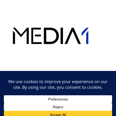
Hirdetés
Lifestyle tippek & trükkök
© 2026 vipcast.hu powered by Media1
• Készült