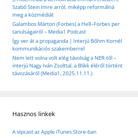
Szabó Stein Imre arról, miképp reformálná
meg a közmédiát
Galambos Márton (Forbes) a Hell–Forbes per
tanulságairól – Media1 Podcast
Így ver át a propaganda | Interjú Bőhm Kornél
kommunikációs szakemberrel
Nem lett volna volt elég távolság a NER-től –
interjú Nagy Iván Zsolttal, a Blikk éléről történt
távozásáról (Media1, 2025.11.11.)
Hasznos linkek
A vipcast az Apple iTunes Store-ban