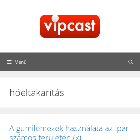
Kilépés
a
tartalomba
Menü
hóeltakarítás
A gumilemezek használata az ipar
számos területén (x)