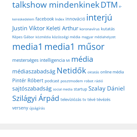
talkshow mindenkinek
DTM
e-
interjú
facebook
innováció
Index
kereskedelem
Justin Viktor
Keleti Arthur
kutatás
koronavírus
közösségi média
Képes Gábor
közmédia
magyar médiahelyzet
media1
media1 műsor
média
mesterséges intelligencia
MI
Netidők
médiaszabadság
online média
oktatás
Pintér Róbert
podcast
posztmodem
robot
rádió
Szalay Dániel
sajtószabadság
startup
social media
Szilágyi Árpád
televíziózás
tv
tévé
tévézés
verseny
újságírás