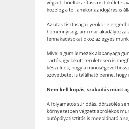
végzett hóeltakarításra is tökéletes 
közeleg a tél, amikor az időjárás is ál
Az utak tisztasága ilyenkor elengedhe
hómennyiség, ami már akadályozza a
fennakadásokat okoz az egyes munk
Mivel a gumilemezek alapanyaga gumi
Tartós, így lakott területeken is meg
készülnek, hogy a minőségével hossz
szövetbetét is található benne, hogy
Nem kell kopás, szakadás miatt a
A folyamatos súrlódás, dörzsölés sem
környezetben végzett aprólékos mun
autópályatisztítás is megoldható a se