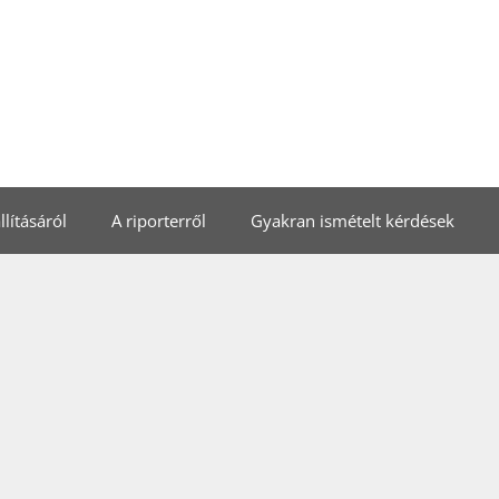
lításáról
A riporterről
Gyakran ismételt kérdések