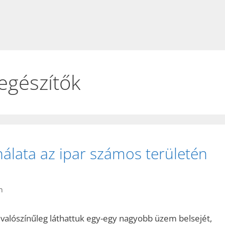
egészítők
lata az ipar számos területén
n
valószínűleg láthattuk egy-egy nagyobb üzem belsejét,