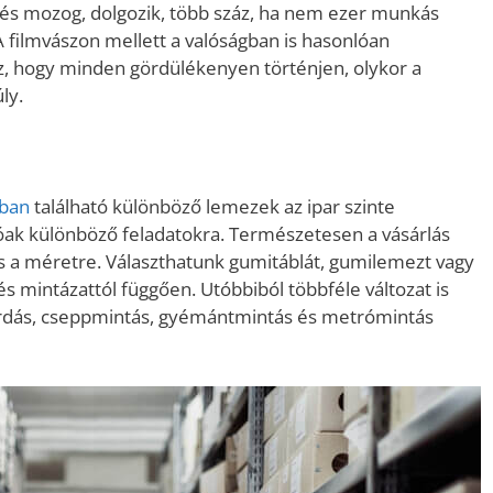
zés mozog, dolgozik, több száz, ha nem ezer munkás
A filmvászon mellett a valóságban is hasonlóan
, hogy minden gördülékenyen történjen, olykor a
ly.
ában
található különböző lemezek az ipar szinte
óak különböző feladatokra. Természetesen a vásárlás
és a méretre. Választhatunk gumitáblát, gumilemezt vagy
 és mintázattól függően. Utóbbiból többféle változat is
bordás, cseppmintás, gyémántmintás és metrómintás