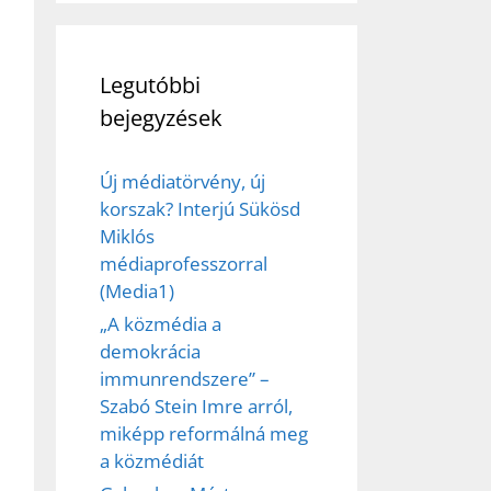
Legutóbbi
bejegyzések
Új médiatörvény, új
korszak? Interjú Sükösd
Miklós
médiaprofesszorral
(Media1)
„A közmédia a
demokrácia
immunrendszere” –
Szabó Stein Imre arról,
miképp reformálná meg
a közmédiát