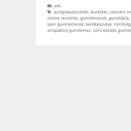
Kategória
adv
Címkék
autópályatisztítás
,
burkolat
,
csendes m
online rendelés
,
gumilemezek
,
gumitábla
,
ipari gumilemezek
,
kerékpárutak
,
minőség
strapabíró gumilemez
,
sűrű bordás gumil