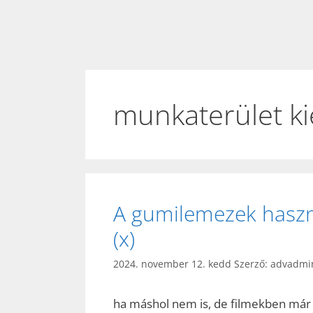
munkaterület ki
A gumilemezek haszná
(x)
2024. november 12. kedd
Szerző:
advadmi
ha máshol nem is, de filmekben már 