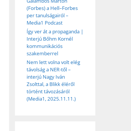
Galambos Márton
(Forbes) a Hell–Forbes
per tanulságairól –
Media1 Podcast
Így ver át a propaganda |
Interjú Bőhm Kornél
kommunikációs
szakemberrel
Nem lett volna volt elég
távolság a NER-től –
interjú Nagy Iván
Zsolttal, a Blikk éléről
történt távozásáról
(Media1, 2025.11.11.)