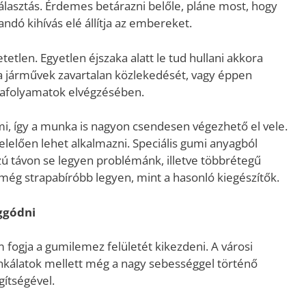
választás. Érdemes betárazni belőle, pláne most, hogy
landó kihívás elé állítja az embereket.
tetlen. Egyetlen éjszaka alatt le tud hullani akkora
 járművek zavartalan közlekedését, vagy éppen
afolyamatok elvégzésében.
, így a munka is nagyon csendesen végezhető el vele.
felelően lehet alkalmazni. Speciális gumi anyagból
ú távon se legyen problémánk, illetve többrétegű
 még strapabíróbb legyen, mint a hasonló kiegészítők.
ggódni
 fogja a gumilemez felületét kikezdeni. A városi
kálatok mellett még a nagy sebességgel történő
gítségével.