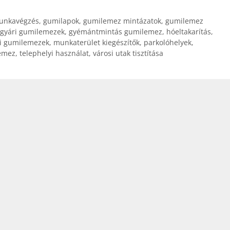
unkavégzés
,
gumilapok
,
gumilemez mintázatok
,
gumilemez
gyári gumilemezek
,
gyémántmintás gumilemez
,
hóeltakarítás
,
i gumilemezek
,
munkaterület kiegészítők
,
parkolóhelyek
,
emez
,
telephelyi használat
,
városi utak tisztítása