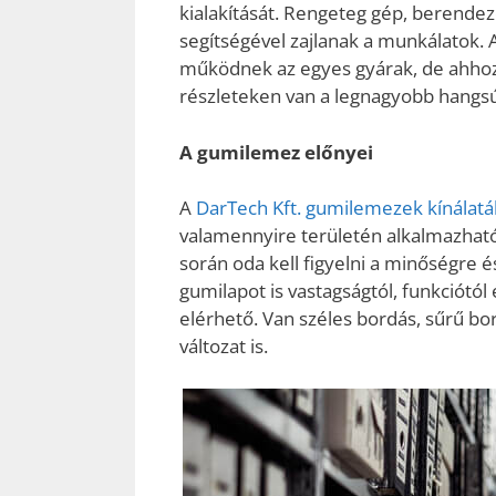
kialakítását. Rengeteg gép, berende
segítségével zajlanak a munkálatok. 
működnek az egyes gyárak, de ahhoz
részleteken van a legnagyobb hangsú
A gumilemez előnyei
A
DarTech Kft. gumilemezek kínálat
valamennyire területén alkalmazhat
során oda kell figyelni a minőségre 
gumilapot is vastagságtól, funkciótól
elérhető. Van széles bordás, sűrű 
változat is.