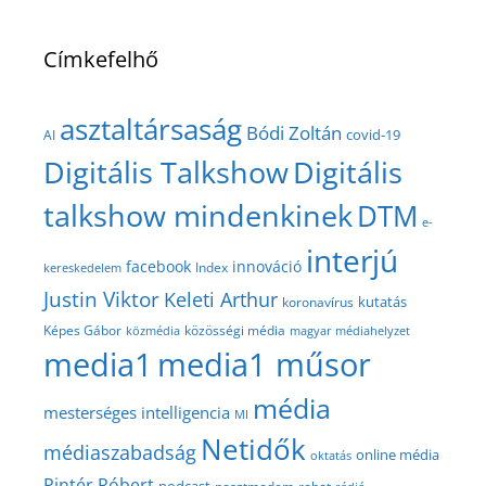
Címkefelhő
asztaltársaság
Bódi Zoltán
covid-19
AI
Digitális Talkshow
Digitális
talkshow mindenkinek
DTM
e-
interjú
facebook
innováció
Index
kereskedelem
Justin Viktor
Keleti Arthur
kutatás
koronavírus
közösségi média
Képes Gábor
közmédia
magyar médiahelyzet
media1
media1 műsor
média
mesterséges intelligencia
MI
Netidők
médiaszabadság
online média
oktatás
Pintér Róbert
podcast