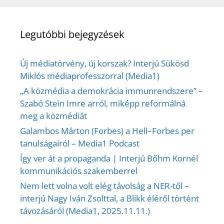
Legutóbbi bejegyzések
Új médiatörvény, új korszak? Interjú Sükösd
Miklós médiaprofesszorral (Media1)
„A közmédia a demokrácia immunrendszere” –
Szabó Stein Imre arról, miképp reformálná
meg a közmédiát
Galambos Márton (Forbes) a Hell–Forbes per
tanulságairól – Media1 Podcast
Így ver át a propaganda | Interjú Bőhm Kornél
kommunikációs szakemberrel
Nem lett volna volt elég távolság a NER-től –
interjú Nagy Iván Zsolttal, a Blikk éléről történt
távozásáról (Media1, 2025.11.11.)