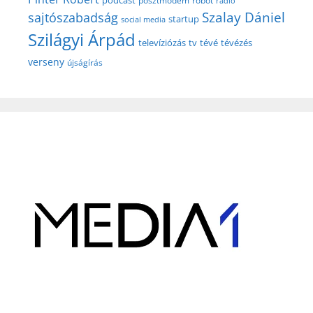
posztmodem
robot
rádió
Szalay Dániel
sajtószabadság
startup
social media
Szilágyi Árpád
televíziózás
tv
tévé
tévézés
verseny
újságírás