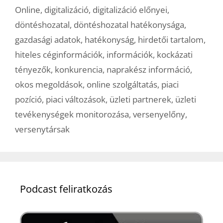
Online
,
digitalizáció
,
digitalizáció előnyei
,
döntéshozatal
,
döntéshozatal hatékonysága
,
gazdasági adatok
,
hatékonyság
,
hirdetői tartalom
,
hiteles céginformációk
,
információk
,
kockázati
tényezők
,
konkurencia
,
naprakész információ
,
okos megoldások
,
online szolgáltatás
,
piaci
pozíció
,
piaci változások
,
üzleti partnerek
,
üzleti
tevékenységek monitorozása
,
versenyelőny
,
versenytársak
Podcast feliratkozás