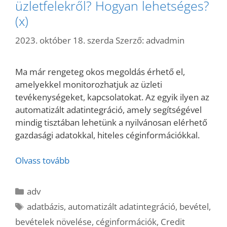
üzletfelekről? Hogyan lehetséges?
(x)
2023. október 18. szerda
Szerző:
advadmin
Ma már rengeteg okos megoldás érhető el,
amelyekkel monitorozhatjuk az üzleti
tevékenységeket, kapcsolatokat. Az egyik ilyen az
automatizált adatintegráció, amely segítségével
mindig tisztában lehetünk a nyilvánosan elérhető
gazdasági adatokkal, hiteles céginformációkkal.
Olvass tovább
Kategória
adv
Címkék
adatbázis
,
automatizált adatintegráció
,
bevétel
,
bevételek növelése
,
céginformációk
,
Credit