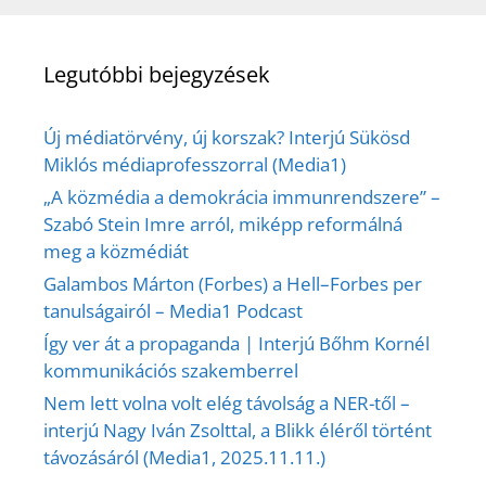
Legutóbbi bejegyzések
Új médiatörvény, új korszak? Interjú Sükösd
Miklós médiaprofesszorral (Media1)
„A közmédia a demokrácia immunrendszere” –
Szabó Stein Imre arról, miképp reformálná
meg a közmédiát
Galambos Márton (Forbes) a Hell–Forbes per
tanulságairól – Media1 Podcast
Így ver át a propaganda | Interjú Bőhm Kornél
kommunikációs szakemberrel
Nem lett volna volt elég távolság a NER-től –
interjú Nagy Iván Zsolttal, a Blikk éléről történt
távozásáról (Media1, 2025.11.11.)