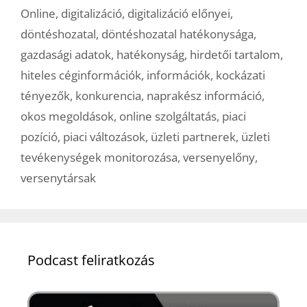
Online
,
digitalizáció
,
digitalizáció előnyei
,
döntéshozatal
,
döntéshozatal hatékonysága
,
gazdasági adatok
,
hatékonyság
,
hirdetői tartalom
,
hiteles céginformációk
,
információk
,
kockázati
tényezők
,
konkurencia
,
naprakész információ
,
okos megoldások
,
online szolgáltatás
,
piaci
pozíció
,
piaci változások
,
üzleti partnerek
,
üzleti
tevékenységek monitorozása
,
versenyelőny
,
versenytársak
Podcast feliratkozás