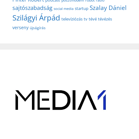
posztmodem
robot
rádió
Szalay Dániel
sajtószabadság
startup
social media
Szilágyi Árpád
televíziózás
tv
tévé
tévézés
verseny
újságírás