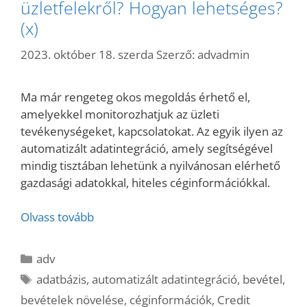
üzletfelekről? Hogyan lehetséges?
(x)
2023. október 18. szerda
Szerző:
advadmin
Ma már rengeteg okos megoldás érhető el,
amelyekkel monitorozhatjuk az üzleti
tevékenységeket, kapcsolatokat. Az egyik ilyen az
automatizált adatintegráció, amely segítségével
mindig tisztában lehetünk a nyilvánosan elérhető
gazdasági adatokkal, hiteles céginformációkkal.
Olvass tovább
Kategória
adv
Címkék
adatbázis
,
automatizált adatintegráció
,
bevétel
,
bevételek növelése
,
céginformációk
,
Credit