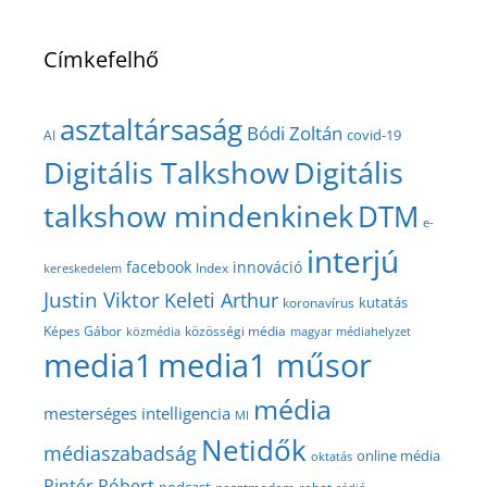
Címkefelhő
asztaltársaság
Bódi Zoltán
covid-19
AI
Digitális Talkshow
Digitális
talkshow mindenkinek
DTM
e-
interjú
facebook
innováció
Index
kereskedelem
Justin Viktor
Keleti Arthur
kutatás
koronavírus
közösségi média
Képes Gábor
közmédia
magyar médiahelyzet
media1
media1 műsor
média
mesterséges intelligencia
MI
Netidők
médiaszabadság
online média
oktatás
Pintér Róbert
podcast