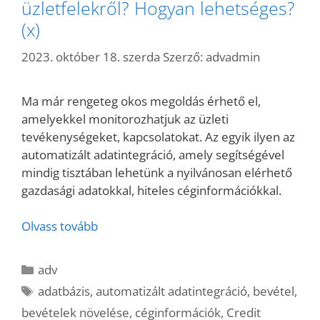
üzletfelekről? Hogyan lehetséges?
(x)
2023. október 18. szerda
Szerző:
advadmin
Ma már rengeteg okos megoldás érhető el,
amelyekkel monitorozhatjuk az üzleti
tevékenységeket, kapcsolatokat. Az egyik ilyen az
automatizált adatintegráció, amely segítségével
mindig tisztában lehetünk a nyilvánosan elérhető
gazdasági adatokkal, hiteles céginformációkkal.
Olvass tovább
Kategória
adv
Címkék
adatbázis
,
automatizált adatintegráció
,
bevétel
,
bevételek növelése
,
céginformációk
,
Credit