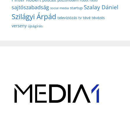
posztmodem
robot
rádió
Szalay Dániel
sajtószabadság
startup
social media
Szilágyi Árpád
televíziózás
tv
tévé
tévézés
verseny
újságírás