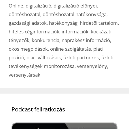
Online
,
digitalizáció
,
digitalizáció előnyei
,
döntéshozatal
,
döntéshozatal hatékonysága
,
gazdasági adatok
,
hatékonyság
,
hirdetői tartalom
,
hiteles céginformációk
,
információk
,
kockázati
tényezők
,
konkurencia
,
naprakész információ
,
okos megoldások
,
online szolgáltatás
,
piaci
pozíció
,
piaci változások
,
üzleti partnerek
,
üzleti
tevékenységek monitorozása
,
versenyelőny
,
versenytársak
Podcast feliratkozás