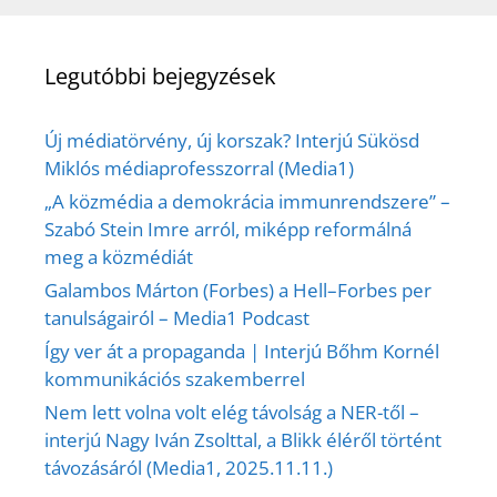
Legutóbbi bejegyzések
Új médiatörvény, új korszak? Interjú Sükösd
Miklós médiaprofesszorral (Media1)
„A közmédia a demokrácia immunrendszere” –
Szabó Stein Imre arról, miképp reformálná
meg a közmédiát
Galambos Márton (Forbes) a Hell–Forbes per
tanulságairól – Media1 Podcast
Így ver át a propaganda | Interjú Bőhm Kornél
kommunikációs szakemberrel
Nem lett volna volt elég távolság a NER-től –
interjú Nagy Iván Zsolttal, a Blikk éléről történt
távozásáról (Media1, 2025.11.11.)