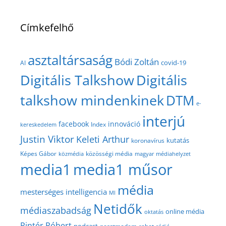
Címkefelhő
asztaltársaság
Bódi Zoltán
covid-19
AI
Digitális Talkshow
Digitális
talkshow mindenkinek
DTM
e-
interjú
facebook
innováció
Index
kereskedelem
Justin Viktor
Keleti Arthur
kutatás
koronavírus
közösségi média
Képes Gábor
közmédia
magyar médiahelyzet
media1
media1 műsor
média
mesterséges intelligencia
MI
Netidők
médiaszabadság
online média
oktatás
Pintér Róbert
podcast