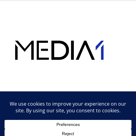
Hirdetés
Lifestyle tippek & trükkök