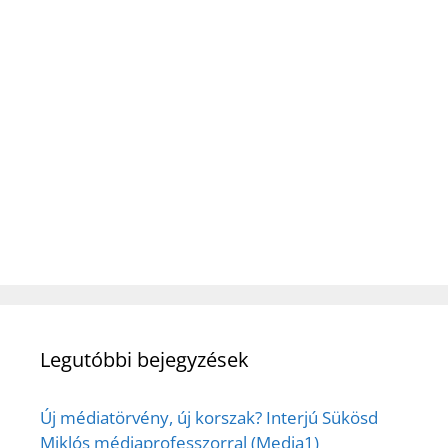
Legutóbbi bejegyzések
Új médiatörvény, új korszak? Interjú Sükösd
Miklós médiaprofesszorral (Media1)