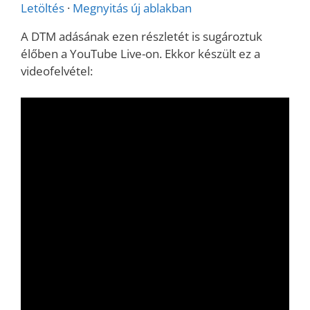
Letöltés
·
Megnyitás új ablakban
A DTM adásának ezen részletét is sugároztuk
élőben a YouTube Live-on. Ekkor készült ez a
videofelvétel: