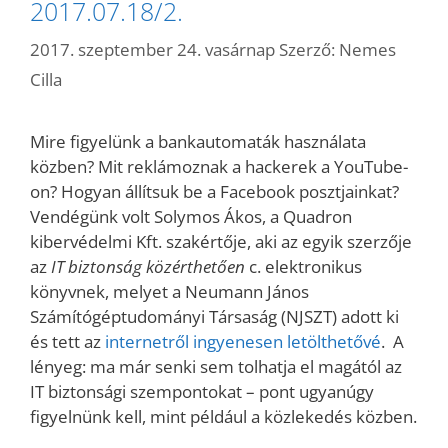
2017.07.18/2.
2017. szeptember 24. vasárnap
Szerző:
Nemes
Cilla
Mire figyelünk a bankautomaták használata
közben? Mit reklámoznak a hackerek a YouTube-
on? Hogyan állítsuk be a Facebook posztjainkat?
Vendégünk volt Solymos Ákos, a Quadron
kibervédelmi Kft. szakértője, aki az egyik szerzője
az
IT biztonság közérthetően
c. elektronikus
könyvnek, melyet a Neumann János
Számítógéptudományi Társaság (NJSZT) adott ki
és tett az
internetről ingyenesen letölthetővé
. A
lényeg: ma már senki sem tolhatja el magától az
IT biztonsági szempontokat – pont ugyanúgy
figyelnünk kell, mint például a közlekedés közben.