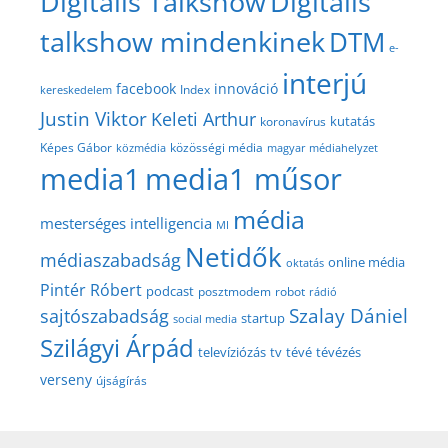
Digitális Talkshow
Digitális
talkshow mindenkinek
DTM
e-
interjú
facebook
innováció
Index
kereskedelem
Justin Viktor
Keleti Arthur
kutatás
koronavírus
közösségi média
Képes Gábor
közmédia
magyar médiahelyzet
media1
media1 műsor
média
mesterséges intelligencia
MI
Netidők
médiaszabadság
online média
oktatás
Pintér Róbert
podcast
posztmodem
robot
rádió
Szalay Dániel
sajtószabadság
startup
social media
Szilágyi Árpád
televíziózás
tv
tévé
tévézés
verseny
újságírás