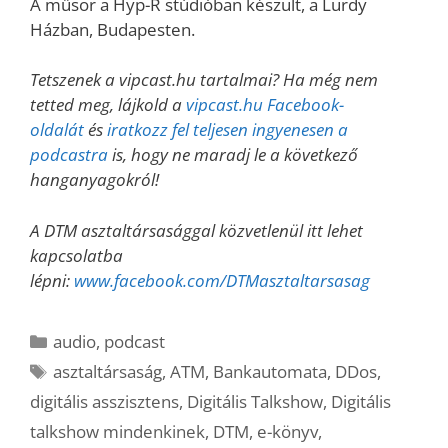
A műsor a Hyp-R stúdióban készült, a Lurdy
Házban, Budapesten.
Tetszenek a vipcast.hu tartalmai? Ha még nem
tetted meg, lájkold a
vipcast.hu Facebook-
oldalát
és
iratkozz fel teljesen ingyenesen a
podcastra
is, hogy ne maradj le a következő
hanganyagokról!
A DTM asztaltársasággal közvetlenül itt lehet
kapcsolatba
lépni:
www.facebook.com/DTMasztaltarsasag
Kategória
audio
,
podcast
Címkék
asztaltársaság
,
ATM
,
Bankautomata
,
DDos
,
digitális asszisztens
,
Digitális Talkshow
,
Digitális
talkshow mindenkinek
,
DTM
,
e-könyv
,