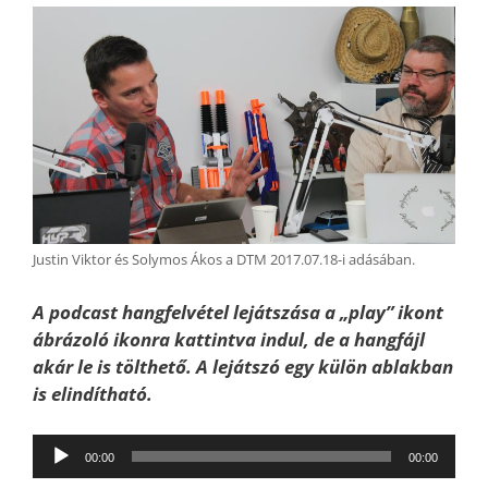
Justin Viktor és Solymos Ákos a DTM 2017.07.18-i adásában.
A podcast hangfelvétel lejátszása a „play” ikont
ábrázoló ikonra kattintva indul, de a hangfájl
akár le is tölthető. A lejátszó egy külön ablakban
is elindítható.
Audió
00:00
00:00
lejátszó