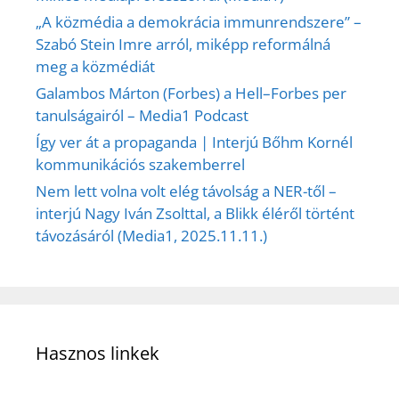
„A közmédia a demokrácia immunrendszere” –
Szabó Stein Imre arról, miképp reformálná
meg a közmédiát
Galambos Márton (Forbes) a Hell–Forbes per
tanulságairól – Media1 Podcast
Így ver át a propaganda | Interjú Bőhm Kornél
kommunikációs szakemberrel
Nem lett volna volt elég távolság a NER-től –
interjú Nagy Iván Zsolttal, a Blikk éléről történt
távozásáról (Media1, 2025.11.11.)
Hasznos linkek