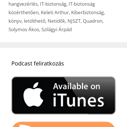
hangvezérlés
,
IT-biztonság
,
IT-biztonság
közérthetően
,
Keleti Arthur
,
Kiberbiztonság
,
könyv
,
letölthető
,
Netidők
,
NJSZT
,
Quadron
,
Solymos Ákos
,
Szilágyi Árpád
Podcast feliratkozás