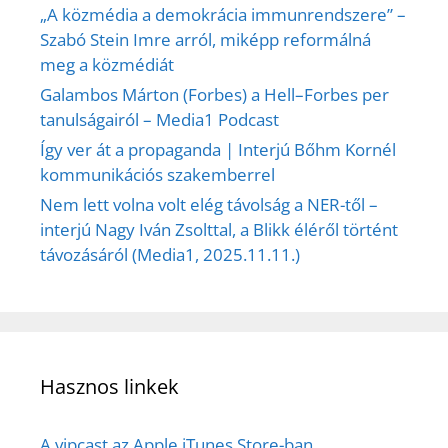
„A közmédia a demokrácia immunrendszere” –
Szabó Stein Imre arról, miképp reformálná
meg a közmédiát
Galambos Márton (Forbes) a Hell–Forbes per
tanulságairól – Media1 Podcast
Így ver át a propaganda | Interjú Bőhm Kornél
kommunikációs szakemberrel
Nem lett volna volt elég távolság a NER-től –
interjú Nagy Iván Zsolttal, a Blikk éléről történt
távozásáról (Media1, 2025.11.11.)
Hasznos linkek
A vipcast az Apple iTunes Store-ban