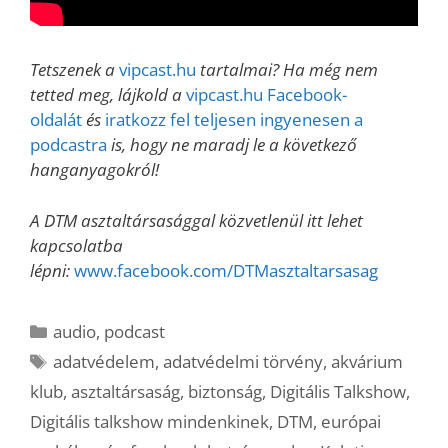
Tetszenek a
vipcast.hu
tartalmai? Ha még nem
tetted meg, lájkold a
vipcast.hu Facebook-
oldalát
és
iratkozz fel teljesen ingyenesen a
podcastra
is, hogy ne maradj le a következő
hanganyagokról!
A DTM asztaltársasággal közvetlenül itt lehet
kapcsolatba
lépni:
www.facebook.com/DTMasztaltarsasag
Kategória
audio
,
podcast
Címkék
adatvédelem
,
adatvédelmi törvény
,
akvárium
klub
,
asztaltársaság
,
biztonság
,
Digitális Talkshow
,
Digitális talkshow mindenkinek
,
DTM
,
európai