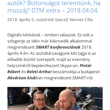
autók? Biztonságot teremtünk, ha
muszáj? DTM extra – 2018.04.04.
2018. április 5. csütörtök
Szerző:
Nemes Cilla
Digitális kihívások – emberi válaszok. Ez volt a
szlogenje az idén már kilencedik alkalommal
megrendezett
SMART konferenciának
2018.
április 4-én. Az asztaltársaságunk két tagja is az
előadók között szerepelt, majd az esemény
helyszínéről bejelentkezett Skype-on.
Pintér
Róbert
és
Keleti Arthur
beszámolója a budapesti
Akvárium
klub
ban megrendezett SMART-ról.