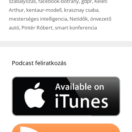
szabályozás
,
facebook-botrány
,
gdpr
,
Keleti
Arthur
,
kentaur-modell
,
krasznay csaba
,
mesterséges intelligencia
,
Netidők
,
önvezető
autó
,
Pintér Róbert
,
smart konferencia
Podcast feliratkozás