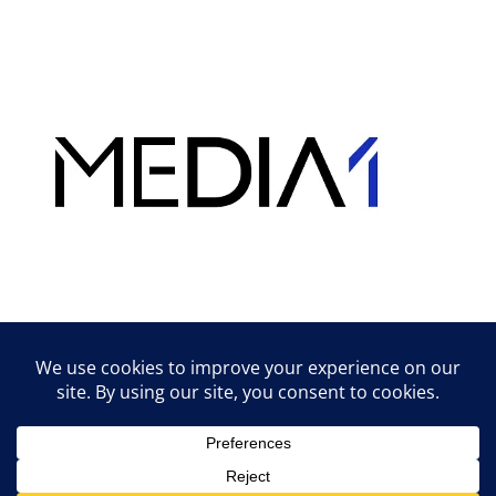
Hirdetés
Lifestyle tippek & trükkök
© 2026 vipcast.hu powered by Media1
• Készült