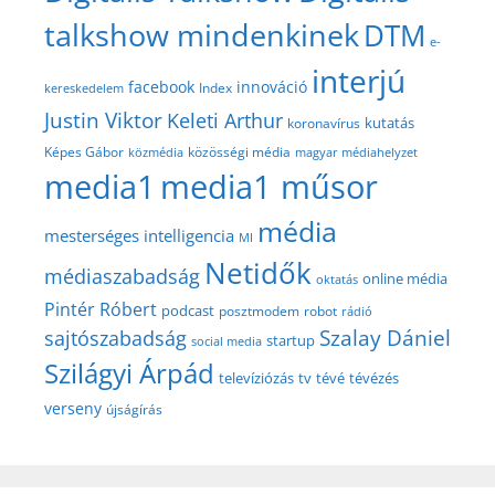
talkshow mindenkinek
DTM
e-
interjú
facebook
innováció
Index
kereskedelem
Justin Viktor
Keleti Arthur
kutatás
koronavírus
közösségi média
Képes Gábor
közmédia
magyar médiahelyzet
media1
media1 műsor
média
mesterséges intelligencia
MI
Netidők
médiaszabadság
online média
oktatás
Pintér Róbert
podcast
posztmodem
robot
rádió
Szalay Dániel
sajtószabadság
startup
social media
Szilágyi Árpád
televíziózás
tv
tévé
tévézés
verseny
újságírás