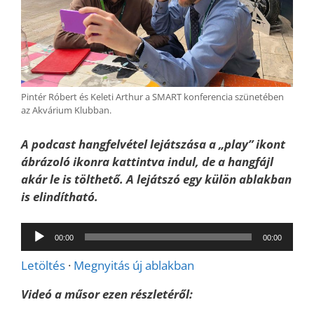
Pintér Róbert és Keleti Arthur a SMART konferencia szünetében
az Akvárium Klubban.
A podcast hangfelvétel lejátszása a „play” ikont
ábrázoló ikonra kattintva indul, de a hangfájl
akár le is tölthető. A lejátszó egy külön ablakban
is elindítható.
Audió
00:00
00:00
lejátszó
Letöltés
·
Megnyitás új ablakban
Videó a műsor ezen részletéről: