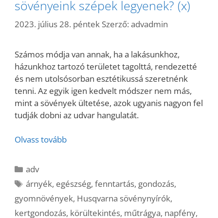
sövényeink szépek legyenek? (x)
2023. július 28. péntek
Szerző:
advadmin
Számos módja van annak, ha a lakásunkhoz,
házunkhoz tartozó területet tagolttá, rendezetté
és nem utolsósorban esztétikussá szeretnénk
tenni. Az egyik igen kedvelt módszer nem más,
mint a sövények ültetése, azok ugyanis nagyon fel
tudják dobni az udvar hangulatát.
Olvass tovább
Kategória
adv
Címkék
árnyék
,
egészség
,
fenntartás
,
gondozás
,
gyomnövények
,
Husqvarna sövénynyírók
,
kertgondozás
,
körültekintés
,
műtrágya
,
napfény
,