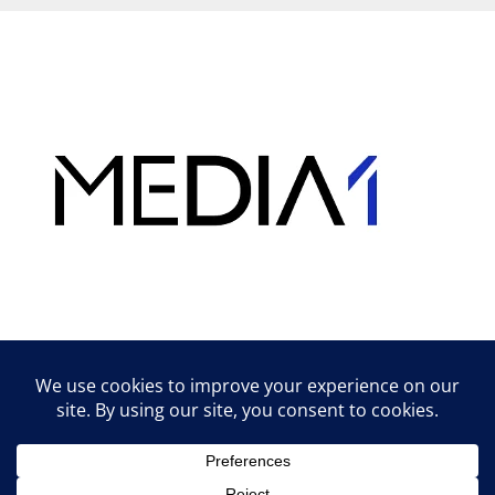
Hirdetés
Lifestyle tippek & trükkök