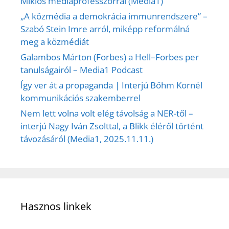
Miklós médiaprofesszorral (Media1)
„A közmédia a demokrácia immunrendszere” –
Szabó Stein Imre arról, miképp reformálná
meg a közmédiát
Galambos Márton (Forbes) a Hell–Forbes per
tanulságairól – Media1 Podcast
Így ver át a propaganda | Interjú Bőhm Kornél
kommunikációs szakemberrel
Nem lett volna volt elég távolság a NER-től –
interjú Nagy Iván Zsolttal, a Blikk éléről történt
távozásáról (Media1, 2025.11.11.)
Hasznos linkek