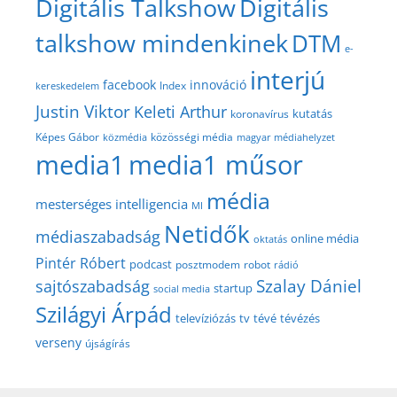
Digitális Talkshow
Digitális
talkshow mindenkinek
DTM
e-
interjú
facebook
innováció
Index
kereskedelem
Justin Viktor
Keleti Arthur
kutatás
koronavírus
közösségi média
Képes Gábor
közmédia
magyar médiahelyzet
media1
media1 műsor
média
mesterséges intelligencia
MI
Netidők
médiaszabadság
online média
oktatás
Pintér Róbert
podcast
posztmodem
robot
rádió
Szalay Dániel
sajtószabadság
startup
social media
Szilágyi Árpád
televíziózás
tv
tévé
tévézés
verseny
újságírás